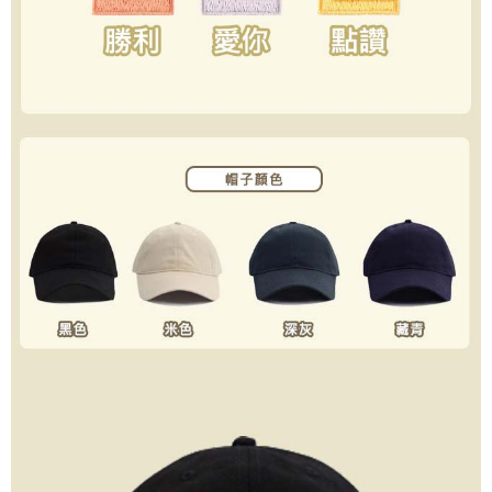
untuk menggunakan AFTEE.
【Panduan Penggunaan Pembayaran Ansuran Gogo】
1. Perkhidmatan ini disediakan oleh Taiwan Mobile, pengguna telefon
Sila hubungi NP Taiwan Inc. di
cs_tw@netprotections.co.jp
jika anda
mudah alih boleh segera menggunakan tanpa perlu memohon lagi.
mempunyai sebarang kebimbangan mengenai pemprosesan dan
(Hanya untuk nombor langganan peribadi, tidak terbuka untuk syarikat
penggunaan pada data peribadi. Jika anda tidak bersetuju dengan data
dan kad prabayar)
peribadi yang disenaraikan seperti di atas akan dikumpul dan digunakan
2. Pilihan kaedah pembayaran "Pembayaran Ansuran Gogo", selepas
oleh AFTEE, sila jangan gunakan perkhidmatan ini.
pesanan ditubuhkan, akan secara automatik dialihkan ke proses
transaksi Gogo, selepas pengesahan nombor telefon, pilih bilangan
ansuran yang diingini, tarikh akhir pembayaran, dan setelah
mengesahkan pembayaran, transaksi akan selesai.
3. Jumlah kelulusan sebenar, bilangan ansuran dan jumlah bayaran
adalah berdasarkan halaman pengesahan transaksi seterusnya.
4. Dalam masa 30 minit selepas pesanan ditubuhkan, jika tidak pergi
untuk mengesahkan transaksi atau jika tidak lulus semakan, pesanan
akan dibatalkan secara automatik. Jika terdapat situasi "pindah untuk
semakan khusus" yang tidak lulus, ini menunjukkan bahawa sistem
penilaian tidak mencukupi, tiada penjelasan mengenai kandungan
penilaian boleh diberikan.
【Penerangan Kaedah Pembayaran】
1. Pembayaran ansuran tidak digabungkan dalam bil telekomunikasi,
"Pembayaran Ansuran Gogo" akan menghantar SMS peringatan
pembayaran selepas tarikh penyelesaian bulanan.
2. Melalui pautan SMS untuk membuka bil, anda boleh memilih untuk