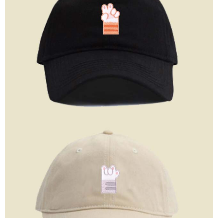
membayar melalui "Kod bar kedai serbaneka / Kedai rasmi Taiwan
Mobile / Pemindahan bank / Pembayaran J街口 / iPASS MONEY" dan
saluran lain.
【Nota Penting】
1. Perkhidmatan ini disediakan oleh "Taiwan Mobile Co., Ltd." untuk
membolehkan pengguna membeli produk atau perkhidmatan melalui
perkhidmatan ini semasa transaksi, dan kedai akan menyerahkan hak
tuntutan harga jual/beli ansuran kepada syarikat ini untuk membayar bil
menggunakan bil syarikat ini.
2. Berdasarkan tujuan kontrak persetujuan pembayaran menggunakan
"Pembayaran Ansuran Gogo", kedai akan memberikan maklumat peribadi
anda (termasuk nama, telefon atau alamat) kepada Taiwan Mobile untuk
pengumpulan, pemprosesan dan penggunaan, untuk pengesahan,
semakan dan pembetulan data yang diperlukan untuk bil ansuran oleh
Taiwan Mobile.
3. Sila baca syarat perkhidmatan pengguna secara lengkap melalui
pautan berikut: https://oppay.tw/userRule