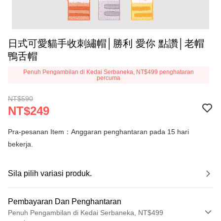
日式可愛貓手收刺繡帽│勝利 愛你 點讚│老帽
鴨舌帽
Penuh Pengambilan di Kedai Serbaneka, NT$499 penghataran
percuma
NT$590
NT$249
Pra-pesanan Item：Anggaran penghantaran pada 15 hari
bekerja.
Sila pilih variasi produk.
Pembayaran Dan Penghantaran
Penuh Pengambilan di Kedai Serbaneka, NT$499