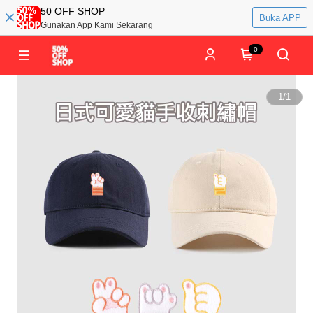
50 OFF SHOP
Buka APP
Gunakan App Kami Sekarang
0
1
/
1