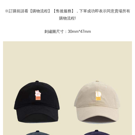
Deskripsi
pengguna Taiwan Mobile tanpa memerlukan permohonan tambahan.
Pertama, Mengenai Perkhidmatan AFTEE Beli Sekarang Bayar Kemudian
※訂購前請看【購物流程】【售後服務】，下單成功即表示同意賣場所有
Pemindahan ATM
1. Dengan memilih AFTEE sebagai kaedah pembayaran, mesej
Jika anda memilih OP Pay Later sebagai kaedah pembayaran, sistem
pengesahan AFTEE akan muncul.
購物流程!
akan mengarahkan anda secara automatik ke proses transaksi OP Pay
2. Anda boleh meneruskan pembayaran selepas pengesahan SMS.
Pilihan Penghantaran
Later selepas pesanan dibuat. Anda perlu mengesahkan nombor telefon
3. Tiada bayaran diperlukan apabila pesanan disahkan. Produk akan
刺繡圖尺寸：30mm*47mm
mudah alih anda, memilih bilangan ansuran, dan menetapkan tarikh
dihantar ke alamat yang ditetapkan.
全家取貨付款
akhir pembayaran. Transaksi akan dianggap selesai setelah pembayaran
4. Setelah pesanan disahkan, anda akan menerima SMS pembayaran
disahkan.
NT$45/pesanan
manakala ahli aplikasi akan menerima pemberitahuan tolak aplikasi
AFTEE.
Had kredit yang diluluskan, tempoh ansuran yang tersedia, dan yuran
付款 後全家取貨
5. Tiada bayaran diperlukan apabila anda menerima produk. Sila buat
yang dikenakan adalah tertakluk kepada maklumat yang dinyatakan
pembayaran di empat kedai serbaneka utama, ATM atau perbankan
NT$45/pesanan
pada halaman pengesahan transaksi seterusnya.
dalam talian dengan SMS pembayaran atau pemberitahuan tolak aplikasi
AFTEE.
7-11取貨付款
Jika transaksi tidak disahkan dalam masa 30 minit selepas pesanan
dibuat, atau jika permohonan gagal dalam proses semakan, pesanan
NT$45/pesanan | Penghantaran percuma untuk pesanan
Sila ambil perhatian bahawa tempoh pembayaran adalah 14 hari. Walau
akan dibatalkan secara automatik. Jika permohonan gagal pada
bagaimanapun, bagi mereka yang telah memuat turun Aplikasi AFTEE
NT$499 atau lebih
peringkat "semakan manual", ini bermakna kriteria pemarkahan sistem
dan mendaftar sebagai ahli AFTEE boleh menikmati tempoh pembayaran
tidak dipenuhi; butiran penilaian khusus tidak akan didedahkan.
sehingga 45 hari.
付款 後7-11取貨
[Arahan Pembayaran]
NT$45/pesanan | Penghantaran percuma untuk pesanan
Tempoh pembayaran dikira dari masa kedai meminta pembayaran anda,
ditambah dengan bilangan hari yang boleh dilanjutkan oleh AFTEE. Anda
NT$499 atau lebih
Pembayaran ansuran melalui OP Pay Later akan dibilkan secara
boleh melanjutkan tempoh pembayaran anda sebelum anda menerima
berasingan dan tidak termasuk dalam bil telekom anda. SMS peringatan
pesanan. Walau bagaimanapun, tiada jaminan bahawa anda boleh
宅配
pembayaran akan dihantar selepas kitaran bil bulanan.
menerima pesanan anda semasa tempoh pembayaran (cth.: produk