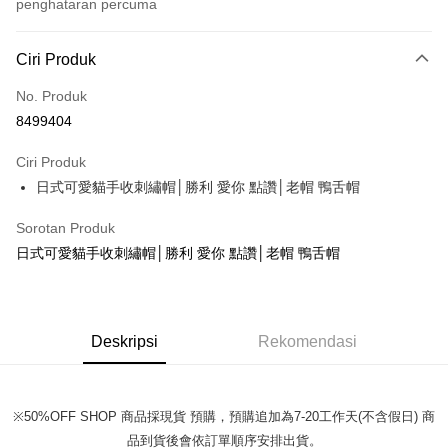
penghataran percuma
Kaedah Pembayaran
Ciri Produk
Kad Kredit (Bayaran Penuh)
No. Produk
Pengambilan di Kedai Serbaneka
8499404
LINE Pay
Ciri Produk
Apple Pay
日式可愛貓手收刺繡帽│勝利 愛你 點讚│老帽 鴨舌帽
JKOPAY
Sorotan Produk
Easy Wallet
日式可愛貓手收刺繡帽│勝利 愛你 點讚│老帽 鴨舌帽
Google Pay
Plus PAY
Deskripsi
Rekomendasi
OP Pay Later
Deskripsi
[Terma Penggunaan untuk OP Pay Later]
※50%OFF SHOP 商品採現貨 預購，預購追加為7-20工作天(不含假日) 商
AFTEE
品到貨後會依訂單順序安排出貨。
Perkhidmatan ini disediakan oleh Taiwan Mobile dan tersedia untuk