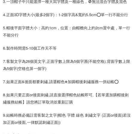
3.一頂帽子中只能選擇一種大寫字體及一種線色，🚫無法混合字體及混色
３．未成年的使用者請事先徵得法定代理人或監護人之同意方可使用
「AFTEE先享後付」，若未經同意申辦者引起之損失，本公司不負相關責
4.正面3D字體大小(最多2個字)：1-2個字高&寬約5.5cm⭕單一行不能分行
任。
４．使用「AFTEE先享後付」時，將依據個別帳號之用戶狀況，依本公司即
時審查核予不同之上限額度；若仍有額度不足之情形，本公司將視審查結果
5.帽後平面字體大小：高約1cm，位置：由帽檐向上約2cm置中處，單一行
請求用戶進行身份認證。
不能分行
５．嚴禁一人註冊多個帳號或使用他人資訊註冊。若發現惡意使用之情形，
恩沛科技股份有限公司將有權停止該用戶之使用額度並採取法律行動。
6.製作時間需5-10個工作天不等
7.客製文字為26個英文字,正面字數上限為5個字🈵(不能空格),背面字數上限
為5個字(空格也算一個字)
7.如果正面&後面都要刺繡,請選帽色➕加購帽後刺繡服務一併結帳⭕
8.如果只要正面or後面刺繡,請直接選擇帽色結帳即可,【若單選加購帽後刺
繡服務結帳】請您將訂單取消並重新訂購
9.結帳時務必備註需客製之文字(帽色 字體 線色 刺繡文字 (正面or後面)若沒
加正面or後面,一律默認刺繡正面))