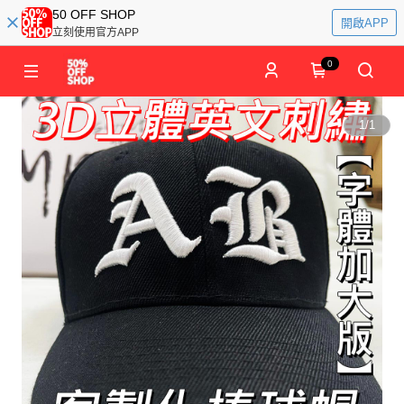
50 OFF SHOP
開啟APP
立刻使用官方APP
0
1
/
1