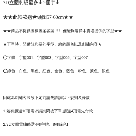
成交易。
3D立體刺繡最多🔺2個字🔺
ATM付款
AFTEE先享後付是「在收到商品之後才付款」的支付方式。 讓您購物簡單
3.實際核准額度、可分期數及費用金額請依後續交易確認頁面所載為準。
便利好安心！
4.訂單成立30分鐘內，如未前往確認交易或遇審核未通過，訂單將自動取
１．簡單：不需註冊會員、不需綁卡、不需儲值。
★★此帽款適合頭圍57-60cm★★
運送方式
消。如遇「轉專審核」未通過狀況，表示未達大哥付你分期系統評分，恕無
２．便利：只要手機號碼，簡訊認證，即可結帳。
法說明評估內容。
３．安心：先確認商品／服務後，再付款。
全家取貨付款
【繳款方式說明】
★★商品不提供圖樣圖案客製 !! !! 僅能夠選擇本賣場提供的字型★★
1.分期款項不併入電信帳單，「大哥付你分期」於每月結算日後寄送繳費提
每筆NT$45
【「AFTEE先享後付」結帳流程】
醒簡訊。
１．於結帳方式選擇「AFTEE先享後付」後，將跳轉至「AFTEE先享後付」
★下單時，請備註您要的字型、線的顏色以及刺繡內容★
2.透過簡訊連結打開帳單後，可選擇「超商條碼／台灣大直營門市／銀行轉
付款 後全家取貨
結帳頁面，進行簡訊認證並確認金額後，即可完成結帳。
帳／街口支付／iPASS MONEY」等通路繳費。
２．訂單成立數日內，您將收到繳費通知簡訊。
每筆NT$45
⭕字體 : 字型001、字型003、字型005、字型007
３．收到繳費通知簡訊後14天內，點擊此簡訊中的連結，可透過四大超商／
【注意事項】
ATM／網路銀行／等多元方式進行付款，方視為交易完成。
7-11取貨付款
1.本服務係由「台灣大哥大股份有限公司」（以下簡稱本公司）所提供，讓
⭕線色 : 白色、黑色、紅色、金色、藍色、粉色、紫色、銀色
※ 請注意：結帳手續完成當下不需立刻繳費，但若您需要取消訂單，請聯絡
用戶於交易時，得透過本服務購買商品或服務，並由商店將買賣／分期付款
每筆NT$45，滿NT$499(含以上)免運費
購買商品的店家。未經商家同意取消之訂單仍視為有效，需透過AFTEE先享
買賣價金債權讓與本公司後，依約使用本公司帳單繳交帳款。
後付繳納相關費用。
2.基於同意付款使用「大哥付你分期」之契約關係目的，商店將以您的個人
付款 後7-11取貨
※ 交易是否成功請以「AFTEE先享後付 」之結帳頁面顯示為準，若有關於
資料（包含姓名、電話或地址）提供予台灣大哥大進項蒐集、處理及利用，
是否繳費成功／繳費後需取消欲退款等相關疑問，請聯繫「AFTEE先享後付
每筆NT$45，滿NT$499(含以上)免運費
由本公司與您本人進行分期帳單所需資料之確認、核對及更正。
因此為刺繡客製故下定前請先詳讀以下規則及條款
客戶支援中心」
https://netprotections.freshdesk.com/support/home
3.完整用戶服務條款，請詳閱以下連結：
https://oppay.tw/userRule
宅配
【注意事項】
1.若有超過10頂需求請詢問後下單,超過4頂需先付款
１．透過由恩沛科技股份有限公司提供之「AFTEE先享後付」服務完成之交
每筆NT$70，滿NT$499(含以上)免運費
易，需依本服務之必要範圍內提供個人資料，並將交易相關給付款項請求債
2.3D立體電繡能選4種字體、8種線色❗
權轉讓予恩沛科技股份有限公司。
２．關於個人資料處理事宜，請瀏覽以下網址：
https://aftee.tw/terms/#terms3