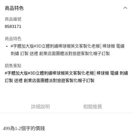
付款方式
商品特色
信用卡一次付款
商品編號
超商取貨付款
8583171
LINE Pay
商品特色
Apple Pay
#字體加大版#3D立體刺繡棒球帽英文客製化老帽│棒球帽 電繡
刺繡 訂製 送禮 創業店面團體派對旅遊客製化帽子訂製
街口支付
銷售重點
悠遊付
#字體加大版#3D立體刺繡棒球帽英文客製化老帽│棒球帽 電繡 刺繡
Google Pay
訂製 送禮 創業店面團體派對旅遊客製化帽子訂製
全盈+PAY
大哥付你分期
詳細說明
相關推薦
相關說明
【大哥付你分期使用說明】
AFTEE先享後付
1.本服務由台灣大哥大提供，台灣大哥大用戶可立即使用無須另外申請。
2.付款方式選擇「大哥付你分期」，訂單成立後會自動跳轉到大哥付的交易
相關說明
499為1-2個字的價錢
流程，驗證手機門號後，選擇欲分期的期數、繳款截止日，確認付款後即完
【關於「AFTEE先享後付」】