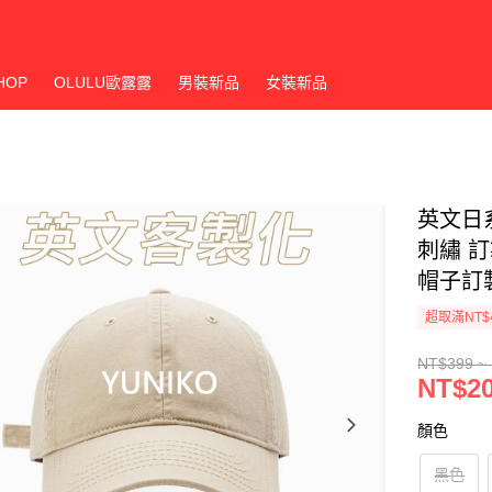
HOP
OLULU歐露露
男裝新品
女裝新品
英文日
刺繡 
帽子訂製
超取滿NT$
NT$399 ~
NT$20
顏色
黑色