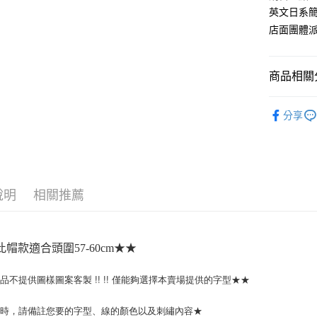
街口支付
英文日系簡
店面團體
悠遊付
Google Pa
商品相關分
全盈+PAY
客製化
大哥付你
分享
相關說明
【大哥付
AFTEE先
1.本服務
2.付款方
相關說明
流程，驗
【關於「A
ATM付款
完成交易
說明
相關推薦
AFTEE
3.實際核
便利好安
4.訂單成
１．簡單
消。如遇
２．便利
運送方式
無法說明
３．安心
帽款適合頭圍57-60cm★★
【繳款方
全家取貨
1.分期款
【「AFT
品不提供圖樣圖案客製 !! !! 僅能夠選擇本賣場提供的字型★★
醒簡訊。
每筆NT$4
１．於結帳
2.透過簡
付」結帳
帳／街口支
付款 後全
２．訂單
單時，請備註您要的字型、線的顏色以及刺繡內容★