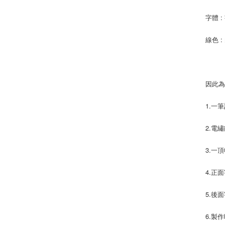
字體 
線色 
因此
1.一
2.電
3.一
4.正
5.後
6.製