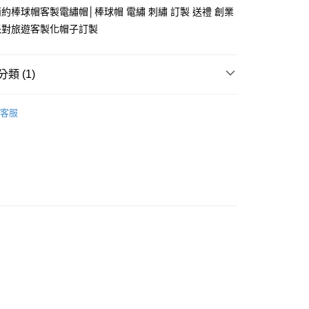
約棒球帽客製電繡帽│棒球帽 電繡 刺繡 訂製 送禮 創業
派對旅遊客製化帽子訂製
y
類 (1)
分期
客服
你分期使用說明】
享後付
由台灣大哥大提供，台灣大哥大用戶可立即使用無須另外申請。
式選擇「大哥付你分期」，訂單成立後會自動跳轉到大哥付的交易
證手機門號後，選擇欲分期的期數、繳款截止日，確認付款後即
FTEE先享後付」】
。
先享後付是「在收到商品之後才付款」的支付方式。 讓您購物簡單
准額度、可分期數及費用金額請依後續交易確認頁面所載為準。
心！
立30分鐘內，如未前往確認交易或遇審核未通過，訂單將自動取
：不需註冊會員、不需綁卡、不需儲值。
「轉專審核」未通過狀況，表示未達大哥付你分期系統評分，恕
：只要手機號碼，簡訊認證，即可結帳。
評估內容。
：先確認商品／服務後，再付款。
式說明】
付款
項不併入電信帳單，「大哥付你分期」於每月結算日後寄送繳費提
EE先享後付」結帳流程】
5
方式選擇「AFTEE先享後付」後，將跳轉至「AFTEE先享後
訊連結打開帳單後，可選擇「超商條碼／台灣大直營門市／銀行轉
頁面，進行簡訊認證並確認金額後，即可完成結帳。
付／iPASS MONEY」等通路繳費。
家取貨
成立數日內，您將收到繳費通知簡訊。