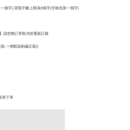
算一個字),背面字數上限為5個字(空格也算一個字)
帳】請您將訂單取消並重新訂購
後面,一律默認刺繡正面))
受再下單