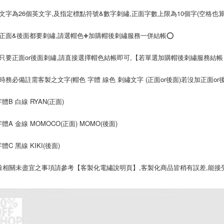
製文字為26個英文字,及指定標點符號&數字刺繡,正面字數上限為10個字(空格也
果正面&後面都要刺繡,請選帽色➕加購帽後刺繡服務一併結帳⭕
果只要正面or後面刺繡,請直接選擇帽色結帳即可,【若單選加購帽後刺繡服務結
帳時務必備註需客製之文字(帽色 字體 線色 刺繡文字 (正面or後面)若沒加正面or
體B 白線 RYAN(正面)
體A 金線 MOMOCO(正面) MOMO(後面)
體C 黑線 KIKI(後面)
其餘相關未盡宜之事項請參考【客製化電繡說明頁】,客製化商品皆稍有誤差,能接