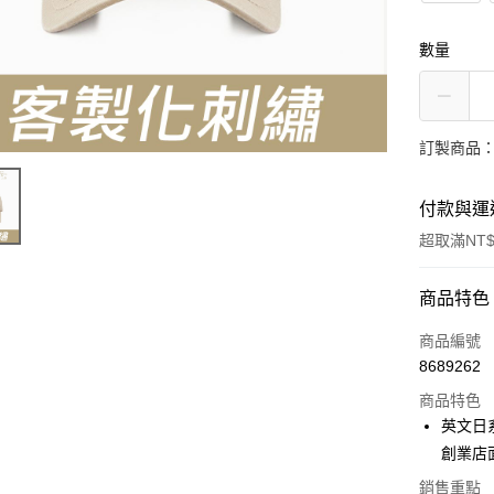
數量
訂製商品：
付款與運
超取滿NT$
付款方式
商品特色
信用卡一
商品編號
8689262
超商取貨
商品特色
LINE Pay
英文日
創業店
Apple Pay
銷售重點