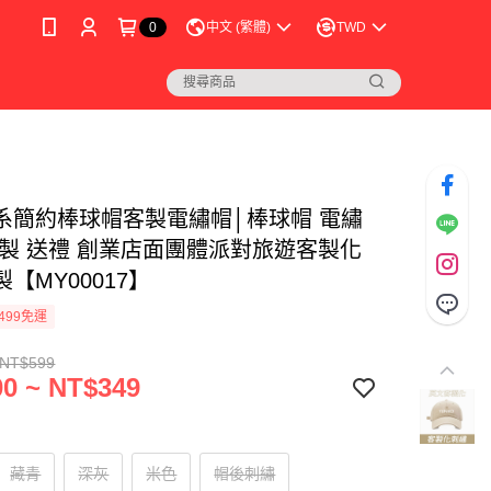
0
中文 (繁體)
TWD
系簡約棒球帽客製電繡帽│棒球帽 電繡
訂製 送禮 創業店面團體派對旅遊客製化
【MY00017】
499免運
 NT$599
0 ~ NT$349
藏青
深灰
米色
帽後刺繡