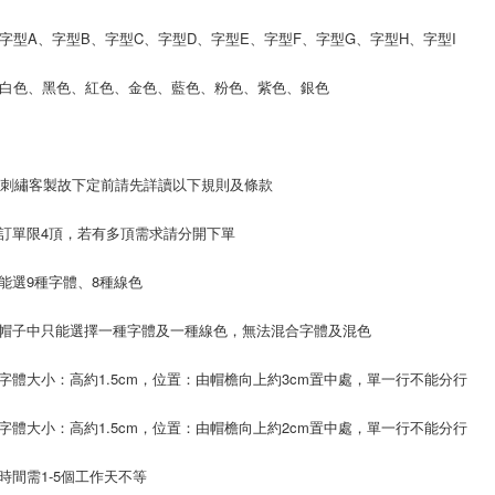
３．收到繳
每筆NT$4
【注意事
／ATM／
: 字型A、字型B、字型C、字型D、字型E、字型F、字型G、字型H、字型I
1.本服務
※ 請注意
7-11取貨
用戶於交
絡購買商品
款買賣價
: 白色、黑色、紅色、金色、藍色、粉色、紫色、銀色
先享後付
每筆NT$4
2.基於同
※ 交易是
資料（包
是否繳費成
付款 後7-
用，由本
付客戶支
每筆NT$4
3.完整用
為刺繡客製故下定前請先詳讀以下規則及條款
【注意事
宅配
１．透過由
交易，需
每筆NT$7
筆訂單限4頂，若有多頂需求請分開下單
求債權轉
２．關於
繡能選9種字體、8種線色
https://aft
３．未成
「AFTE
頂帽子中只能選擇一種字體及一種線色，無法混合字體及混色
任。
４．使用「
面字體大小：高約1.5cm，位置：由帽檐向上約3cm置中處，單一行不能分行
即時審查
結果請求
５．嚴禁
面字體大小：高約1.5cm，位置：由帽檐向上約2cm置中處，單一行不能分行
形，恩沛
動。
作時間需1-5個工作天不等