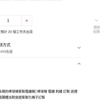
清除
紀錄
預計 20 個工作天出貨
送方式
499免運
次付款
付款
系簡約棒球帽客製電繡帽│棒球帽 電繡 刺繡 訂製 送禮
面團體派對旅遊客製化帽子訂製