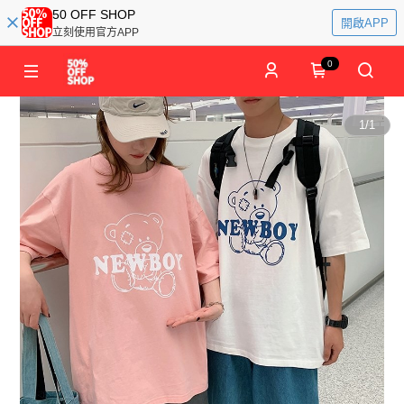
50 OFF SHOP
開啟APP
立刻使用官方APP
0
1
/
1