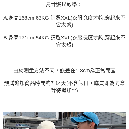
任。
尺寸選購教學：
４．使用「AFTEE先享後付」時，將依據個別帳號之用戶狀況，依本公司即
時審查核予不同之上限額度；若仍有額度不足之情形，本公司將視審查結果
請求用戶進行身份認證。
A.身高168cm 63KG 請選XXL(衣服寬度才夠,穿起來不
５．嚴禁一人註冊多個帳號或使用他人資訊註冊。若發現惡意使用之情形，
會太緊)
恩沛科技股份有限公司將有權停止該用戶之使用額度並採取法律行動。
B.身高171cm 54KG 請選XXL(衣服長度才夠,穿起來不
會太短)
由於測量方法不同，誤差在1-3cm為正常範圍
預購追加商品時間約7-14天(不含假日，購買即為同意
等待追加^^)