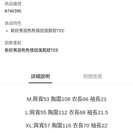
商品編號
超商取貨付款
8740395
LINE Pay
商品特色
Apple Pay
新好男孩熊熊情侶落肩短TEE
街口支付
銷售重點
新好男孩熊熊情侶落肩短TEE
悠遊付
Google Pay
全盈+PAY
詳細說明
相關推薦
大哥付你分期
相關說明
【大哥付你分期使用說明】
M:肩寬53 胸圍108 衣長66 袖長21
AFTEE先享後付
1.本服務由台灣大哥大提供，台灣大哥大用戶可立即使用無須另外申請。
2.付款方式選擇「大哥付你分期」，訂單成立後會自動跳轉到大哥付的交易
相關說明
L:肩寬55 胸圍112 衣長68 袖長21.5
流程，驗證手機門號後，選擇欲分期的期數、繳款截止日，確認付款後即完
【關於「AFTEE先享後付」】
成交易。
ATM付款
AFTEE先享後付是「在收到商品之後才付款」的支付方式。 讓您購物簡單
XL:肩寬57 胸圍116 衣長70 袖長22
3.實際核准額度、可分期數及費用金額請依後續交易確認頁面所載為準。
便利好安心！
4.訂單成立30分鐘內，如未前往確認交易或遇審核未通過，訂單將自動取
１．簡單：不需註冊會員、不需綁卡、不需儲值。