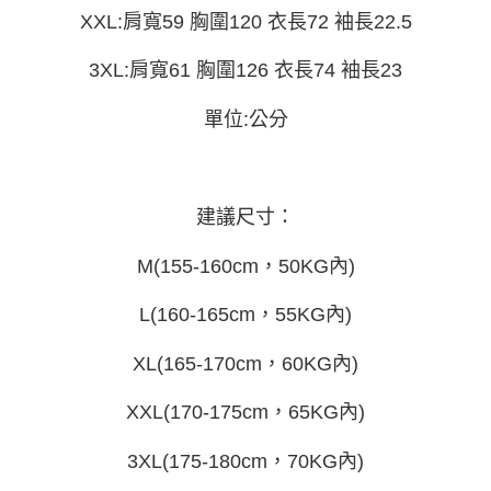
運送方式
消。如遇「轉專審核」未通過狀況，表示未達大哥付你分期系統評分，恕無
２．便利：只要手機號碼，簡訊認證，即可結帳。
XXL:肩寬59 胸圍120 衣長72 袖長22.5
法說明評估內容。
３．安心：先確認商品／服務後，再付款。
全家取貨付款
【繳款方式說明】
3XL:肩寬61 胸圍126 衣長74 袖長23
1.分期款項不併入電信帳單，「大哥付你分期」於每月結算日後寄送繳費提
每筆NT$45
【「AFTEE先享後付」結帳流程】
醒簡訊。
１．於結帳方式選擇「AFTEE先享後付」後，將跳轉至「AFTEE先享後付」
2.透過簡訊連結打開帳單後，可選擇「超商條碼／台灣大直營門市／銀行轉
付款 後全家取貨
單位:公分
結帳頁面，進行簡訊認證並確認金額後，即可完成結帳。
帳／街口支付／iPASS MONEY」等通路繳費。
２．訂單成立數日內，您將收到繳費通知簡訊。
每筆NT$45
３．收到繳費通知簡訊後14天內，點擊此簡訊中的連結，可透過四大超商／
【注意事項】
ATM／網路銀行／等多元方式進行付款，方視為交易完成。
7-11取貨付款
1.本服務係由「台灣大哥大股份有限公司」（以下簡稱本公司）所提供，讓
※ 請注意：結帳手續完成當下不需立刻繳費，但若您需要取消訂單，請聯絡
用戶於交易時，得透過本服務購買商品或服務，並由商店將買賣／分期付款
建議尺寸：
每筆NT$45，滿NT$499(含以上)免運費
購買商品的店家。未經商家同意取消之訂單仍視為有效，需透過AFTEE先享
買賣價金債權讓與本公司後，依約使用本公司帳單繳交帳款。
後付繳納相關費用。
2.基於同意付款使用「大哥付你分期」之契約關係目的，商店將以您的個人
付款 後7-11取貨
※ 交易是否成功請以「AFTEE先享後付 」之結帳頁面顯示為準，若有關於
M(155-160cm，50KG內)
資料（包含姓名、電話或地址）提供予台灣大哥大進項蒐集、處理及利用，
是否繳費成功／繳費後需取消欲退款等相關疑問，請聯繫「AFTEE先享後付
每筆NT$45，滿NT$499(含以上)免運費
由本公司與您本人進行分期帳單所需資料之確認、核對及更正。
客戶支援中心」
https://netprotections.freshdesk.com/support/home
3.完整用戶服務條款，請詳閱以下連結：
https://oppay.tw/userRule
L(160-165cm，55KG內)
宅配
【注意事項】
１．透過由恩沛科技股份有限公司提供之「AFTEE先享後付」服務完成之交
每筆NT$70，滿NT$499(含以上)免運費
XL(165-170cm，60KG內)
易，需依本服務之必要範圍內提供個人資料，並將交易相關給付款項請求債
權轉讓予恩沛科技股份有限公司。
XXL(170-175cm，65KG內)
２．關於個人資料處理事宜，請瀏覽以下網址：
https://aftee.tw/terms/#terms3
３．未成年的使用者請事先徵得法定代理人或監護人之同意方可使用
3XL(175-180cm，70KG內)
「AFTEE先享後付」，若未經同意申辦者引起之損失，本公司不負相關責