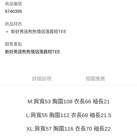
商品編號
超商取貨付款
8740395
LINE Pay
商品特色
Apple Pay
新好男孩熊熊情侶落肩短TEE
街口支付
銷售重點
新好男孩熊熊情侶落肩短TEE
悠遊付
Google Pay
全盈+PAY
詳細說明
相關推薦
大哥付你分期
相關說明
M:肩寬53 胸圍108 衣長66 袖長21
【大哥付你分期使用說明】
AFTEE先享後付
1.本服務由台灣大哥大提供，台灣大哥大用戶可立即使用無須另外申請。
2.付款方式選擇「大哥付你分期」，訂單成立後會自動跳轉到大哥付的交易
相關說明
L:肩寬55 胸圍112 衣長68 袖長21.5
流程，驗證手機門號後，選擇欲分期的期數、繳款截止日，確認付款後即完
【關於「AFTEE先享後付」】
成交易。
ATM付款
AFTEE先享後付是「在收到商品之後才付款」的支付方式。 讓您購物簡單
XL:肩寬57 胸圍116 衣長70 袖長22
3.實際核准額度、可分期數及費用金額請依後續交易確認頁面所載為準。
便利好安心！
4.訂單成立30分鐘內，如未前往確認交易或遇審核未通過，訂單將自動取
１．簡單：不需註冊會員、不需綁卡、不需儲值。