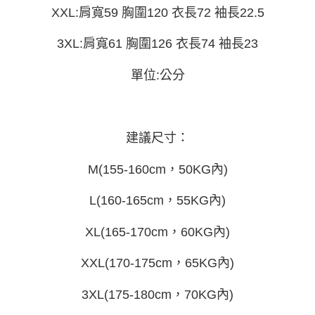
運送方式
消。如遇「轉專審核」未通過狀況，表示未達大哥付你分期系統評分，恕無
XXL:肩寬59 胸圍120 衣長72 袖長22.5
２．便利：只要手機號碼，簡訊認證，即可結帳。
法說明評估內容。
３．安心：先確認商品／服務後，再付款。
全家取貨付款
【繳款方式說明】
3XL:肩寬61 胸圍126 衣長74 袖長23
1.分期款項不併入電信帳單，「大哥付你分期」於每月結算日後寄送繳費提
每筆NT$45
【「AFTEE先享後付」結帳流程】
醒簡訊。
１．於結帳方式選擇「AFTEE先享後付」後，將跳轉至「AFTEE先享後付」
2.透過簡訊連結打開帳單後，可選擇「超商條碼／台灣大直營門市／銀行轉
單位:公分
付款 後全家取貨
結帳頁面，進行簡訊認證並確認金額後，即可完成結帳。
帳／街口支付／iPASS MONEY」等通路繳費。
２．訂單成立數日內，您將收到繳費通知簡訊。
每筆NT$45
３．收到繳費通知簡訊後14天內，點擊此簡訊中的連結，可透過四大超商／
【注意事項】
ATM／網路銀行／等多元方式進行付款，方視為交易完成。
7-11取貨付款
1.本服務係由「台灣大哥大股份有限公司」（以下簡稱本公司）所提供，讓
※ 請注意：結帳手續完成當下不需立刻繳費，但若您需要取消訂單，請聯絡
用戶於交易時，得透過本服務購買商品或服務，並由商店將買賣／分期付款
建議尺寸：
每筆NT$45，滿NT$499(含以上)免運費
購買商品的店家。未經商家同意取消之訂單仍視為有效，需透過AFTEE先享
買賣價金債權讓與本公司後，依約使用本公司帳單繳交帳款。
後付繳納相關費用。
2.基於同意付款使用「大哥付你分期」之契約關係目的，商店將以您的個人
付款 後7-11取貨
※ 交易是否成功請以「AFTEE先享後付 」之結帳頁面顯示為準，若有關於
M(155-160cm，50KG內)
資料（包含姓名、電話或地址）提供予台灣大哥大進項蒐集、處理及利用，
是否繳費成功／繳費後需取消欲退款等相關疑問，請聯繫「AFTEE先享後付
每筆NT$45，滿NT$499(含以上)免運費
由本公司與您本人進行分期帳單所需資料之確認、核對及更正。
客戶支援中心」
https://netprotections.freshdesk.com/support/home
3.完整用戶服務條款，請詳閱以下連結：
https://oppay.tw/userRule
L(160-165cm，55KG內)
宅配
【注意事項】
１．透過由恩沛科技股份有限公司提供之「AFTEE先享後付」服務完成之交
每筆NT$70，滿NT$499(含以上)免運費
XL(165-170cm，60KG內)
易，需依本服務之必要範圍內提供個人資料，並將交易相關給付款項請求債
權轉讓予恩沛科技股份有限公司。
XXL(170-175cm，65KG內)
２．關於個人資料處理事宜，請瀏覽以下網址：
https://aftee.tw/terms/#terms3
３．未成年的使用者請事先徵得法定代理人或監護人之同意方可使用
3XL(175-180cm，70KG內)
「AFTEE先享後付」，若未經同意申辦者引起之損失，本公司不負相關責