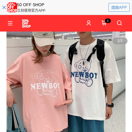
50 OFF SHOP
開啟APP
立刻使用官方APP
0
1
/
1