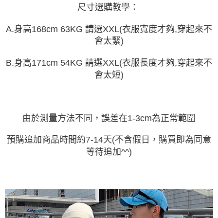
任。
尺寸選購教學：
４．使用「AFTEE先享後付」時，將依據個別帳號之用戶狀況，依本公司即
時審查核予不同之上限額度；若仍有額度不足之情形，本公司將視審查結果
請求用戶進行身份認證。
A.身高168cm 63KG 請選XXL(衣服寬度才夠,穿起來不
５．嚴禁一人註冊多個帳號或使用他人資訊註冊。若發現惡意使用之情形，
會太緊)
恩沛科技股份有限公司將有權停止該用戶之使用額度並採取法律行動。
B.身高171cm 54KG 請選XXL(衣服長度才夠,穿起來不
會太短)
由於測量方法不同，誤差在1-3cm為正常範圍
預購追加商品時間約7-14天(不含假日，購買即為同意
等待追加^^)