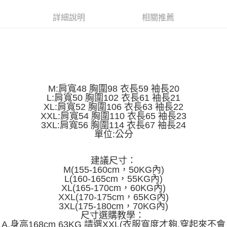
運送方式
消。如遇「轉專審核」未通過狀況，表示未達大哥付你分期系統評分，恕無
２．便利：只要手機號碼，簡訊認證，即可結帳。
法說明評估內容。
詳細說明
相關推薦
３．安心：先確認商品／服務後，再付款。
全家取貨付款
【繳款方式說明】
1.分期款項不併入電信帳單，「大哥付你分期」於每月結算日後寄送繳費提
每筆NT$45
【「AFTEE先享後付」結帳流程】
醒簡訊。
１．於結帳方式選擇「AFTEE先享後付」後，將跳轉至「AFTEE先享後付」
2.透過簡訊連結打開帳單後，可選擇「超商條碼／台灣大直營門市／銀行轉
付款 後全家取貨
結帳頁面，進行簡訊認證並確認金額後，即可完成結帳。
帳／街口支付／iPASS MONEY」等通路繳費。
２．訂單成立數日內，您將收到繳費通知簡訊。
每筆NT$45
３．收到繳費通知簡訊後14天內，點擊此簡訊中的連結，可透過四大超商／
【注意事項】
ATM／網路銀行／等多元方式進行付款，方視為交易完成。
7-11取貨付款
1.本服務係由「台灣大哥大股份有限公司」（以下簡稱本公司）所提供，讓
M:肩寬48 胸圍98 衣長59 袖長20
※ 請注意：結帳手續完成當下不需立刻繳費，但若您需要取消訂單，請聯絡
用戶於交易時，得透過本服務購買商品或服務，並由商店將買賣／分期付款
L:肩寬50 胸圍102 衣長61 袖長21
每筆NT$45，滿NT$499(含以上)免運費
購買商品的店家。未經商家同意取消之訂單仍視為有效，需透過AFTEE先享
買賣價金債權讓與本公司後，依約使用本公司帳單繳交帳款。
XL:肩寬52 胸圍106 衣長63 袖長22
後付繳納相關費用。
2.基於同意付款使用「大哥付你分期」之契約關係目的，商店將以您的個人
XXL:肩寬54 胸圍110 衣長65 袖長23
付款 後7-11取貨
※ 交易是否成功請以「AFTEE先享後付 」之結帳頁面顯示為準，若有關於
資料（包含姓名、電話或地址）提供予台灣大哥大進項蒐集、處理及利用，
3XL:肩寬56 胸圍114 衣長67 袖長24
是否繳費成功／繳費後需取消欲退款等相關疑問，請聯繫「AFTEE先享後付
每筆NT$45，滿NT$499(含以上)免運費
由本公司與您本人進行分期帳單所需資料之確認、核對及更正。
單位:公分
客戶支援中心」
https://netprotections.freshdesk.com/support/home
3.完整用戶服務條款，請詳閱以下連結：
https://oppay.tw/userRule
宅配
【注意事項】
建議尺寸：
１．透過由恩沛科技股份有限公司提供之「AFTEE先享後付」服務完成之交
每筆NT$70，滿NT$499(含以上)免運費
M(155-160cm，50KG內)
易，需依本服務之必要範圍內提供個人資料，並將交易相關給付款項請求債
L(160-165cm，55KG內)
權轉讓予恩沛科技股份有限公司。
XL(165-170cm，60KG內)
２．關於個人資料處理事宜，請瀏覽以下網址：
XXL(170-175cm，65KG內)
https://aftee.tw/terms/#terms3
3XL(175-180cm，70KG內)
３．未成年的使用者請事先徵得法定代理人或監護人之同意方可使用
尺寸選購教學：
「AFTEE先享後付」，若未經同意申辦者引起之損失，本公司不負相關責
A.身高168cm 63KG 請選XXL(衣服寬度才夠,穿起來不會