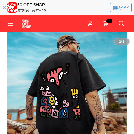
50 OFF SHOP
開啟APP
立刻使用官方APP
0
1
/
1