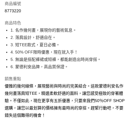
商品編號
超商取貨付款
8773220
LINE Pay
商品特色
Apple Pay
1. 名作幾何畫，展現你的藝術氣息。
2. 落肩設計，舒適自在。
街口支付
3. 短TEE款式，夏日必備。
悠遊付
4. 50% OFF限時優惠，現在就入手！
5. 無論是搭配褲裙或短褲，都能創造出時尚穿搭。
Google Pay
6. 蒙德利安品牌，高品質保證。
全盈+PAY
銷售重點
大哥付你分期
優雅的幾何線條，展現藝術與時尚的完美結合。這款蒙德利安名作
相關說明
幾何畫落肩短TEE，精選柔軟舒適的面料，讓您感受極致的穿著體
【大哥付你分期使用說明】
驗。不僅如此，現在更享有五折優惠，只要來我們50％OFF SHOP
AFTEE先享後付
1.本服務由台灣大哥大提供，台灣大哥大用戶可立即使用無須另外申請。
2.付款方式選擇「大哥付你分期」，訂單成立後會自動跳轉到大哥付的交易
選購，讓您以最划算的價格擁有最時尚的穿搭。趕緊行動吧，不要
相關說明
流程，驗證手機門號後，選擇欲分期的期數、繳款截止日，確認付款後即完
【關於「AFTEE先享後付」】
錯失這個難得的機會！
成交易。
ATM付款
AFTEE先享後付是「在收到商品之後才付款」的支付方式。 讓您購物簡單
3.實際核准額度、可分期數及費用金額請依後續交易確認頁面所載為準。
便利好安心！
4.訂單成立30分鐘內，如未前往確認交易或遇審核未通過，訂單將自動取
１．簡單：不需註冊會員、不需綁卡、不需儲值。