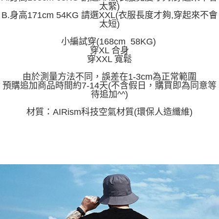
任。
太緊)
４．使用「AFTEE先享後付」時，將依據個別帳號之用戶狀況，依本公司即
B.身高171cm 54KG 請選XXL(衣服長度才夠,穿起來不會
時審查核予不同之上限額度；若仍有額度不足之情形，本公司將視審查結果
太短)
請求用戶進行身份認證。
５．嚴禁一人註冊多個帳號或使用他人資訊註冊。若發現惡意使用之情形，
小編試穿(168cm 58KG)
恩沛科技股份有限公司將有權停止該用戶之使用額度並採取法律行動。
穿XL 合身
穿XXL 寬鬆
由於測量方法不同，誤差在1-3cm為正常範圍
預購追加商品時間約7-14天(不含假日，購買即為同意等
待追加^^)
材質：AIRism科技空氣材質(環保人造纖維)