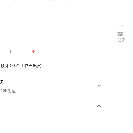
清除
纪录
预计 20 个工作天出货
送
499免运
次付款
付款