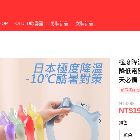
HOP
OLULU歐露露
男裝新品
女裝新品
極度降
降低電費
天必備【
超取满NT$
NT$399
NT$1
顏色
藍色