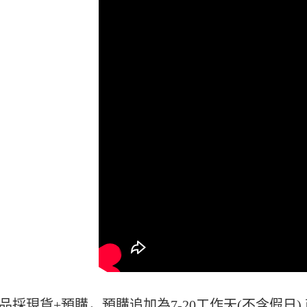
若款項超過
未成年的
AFTEE。
若您對於
聯繫恩沛
同必要之購
人資料，
品採現貨+預購，預購追加為7-20工作天(不含假日