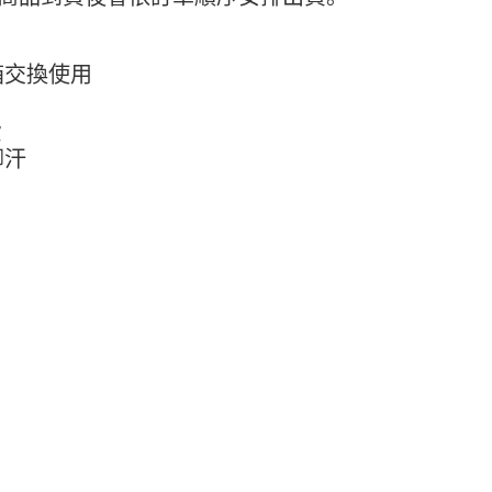
箱交換使用
費
腳汗