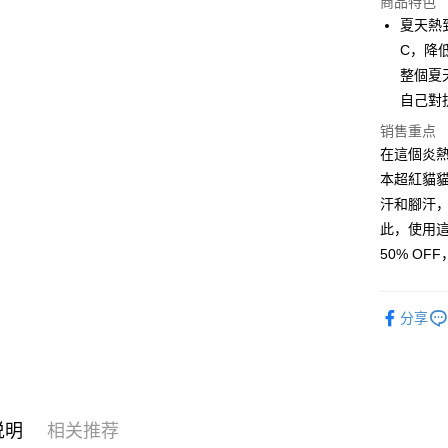
商品特色
LINE Pay
夏天熱
C，降
Apple Pay
整個夏
街口支付
自己對抗
悠遊付
销售重点
在這個炎
Google Pa
本超紅貓
Plus PAY
汗和腳汗，
此，使用
大哥付你
50% O
相关说明
【大哥付
AFTEE先
1. 本服
分享
人月租型
相关说明
2. 付款
一、關於 A
ATM付款
流程，验
1. 於付
完成交易
窗。
3. 实际
2. 進行
4. 订单
3. 訂單
运送方式
说明
相关推荐
消。如遇 
4. 下訂
容。