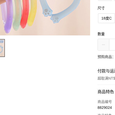
尺寸
18度C
数量
预购商品：
付款与运
超取满NT$
付款方式
商品特色
信用卡一
商品编号
8829024
超商取货