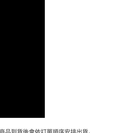
繳費期限，將根據當次的金額加收年利率 16% 的逾期滯納金。
使用者，請事先徵得法定代理人或監護人之同意方可使用
個人資料之處理、利用有任何疑問，或欲行使相關法律權利，請
科技股份有限公司。若您不同意我們將上開所示之個人資料，連
買訂單資訊提供予 AFTEE ，或讓 AFTEE 蒐集處理利用您的個
請勿選用本服務。
) 商品到貨後會依訂單順序安排出貨。