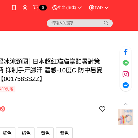
0
中文 (简体)
TWD
溫冰涼頸圈│日本超紅貓貓掌酷暑對策
 抑制手汗腳汗 體感-10度C 防中暑夏
001758SSZZ】
499免运
99
紅色
綠色
黃色
紫色