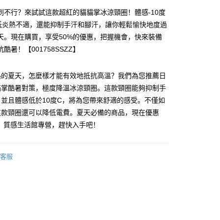
到不行？來試試這款超紅的貓貓掌冰涼頸圈！體感-10度
低炎熱不適，還能抑制手汗和腳汗，讓你輕鬆愉快地度過
天。現在購買，享受50%的優惠，把握機會，快來裝備
酷暑！【001758SSZZ】
熱的夏天，怎麼樣才能有效地抵抗高溫？我們為您推薦日
y
貓掌酷暑對策，極度降溫冰涼頸圈。這款頸圈能夠抑制手
並且體感低於10度C，將為您帶來舒適的感受。不僅如
這款頸圈還可以降低電費。夏天必備的商品，現在優惠
分期
FF，質感生活館專營，趕快入手吧！
你分期使用说明】
享后付
务由台湾大哥大提供，电信用户可立即使用无须另外申请。（限个
客服
门号，不开放公司户及预付卡使用）
方式选择 “大哥付你分期”，订单成立后会自动跳转到大哥付的交易
FTEE先享後付
证手机门号后，选择欲分期的期数、缴款截止日，确认付款后即
款方式選擇AFTEE先享後付，將跳出AFTEE先享後付手機驗證視
。
核准额度、可分期数及费用金额请依后续交易确认页面所载为准。
簡訊驗證之後，即可完成結帳手續。
成立30分钟内，如未前往确认交易或遇审核未通过，订单将自动取
確認後不需事先繳費，商品會配送至您的指定地址。
“转专审核”未通过状况，表示未达系统评分，恕无法说明评估内
完成後，您的手機會收到一封繳費通知簡訊，APP會員則會收到