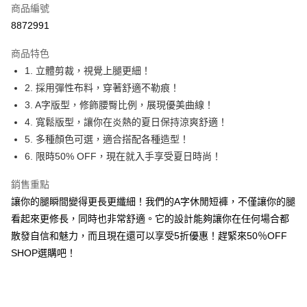
商品編號
超商取貨付款
8872991
LINE Pay
商品特色
Apple Pay
1. 立體剪裁，視覺上腿更細！
2. 採用彈性布料，穿著舒適不勒痕！
街口支付
3. A字版型，修飾腰臀比例，展現優美曲線！
悠遊付
4. 寬鬆版型，讓你在炎熱的夏日保持涼爽舒適！
5. 多種顏色可選，適合搭配各種造型！
Google Pay
6. 限時50% OFF，現在就入手享受夏日時尚！
全盈+PAY
銷售重點
大哥付你分期
讓你的腿瞬間變得更長更纖細！我們的A字休閒短褲，不僅讓你的腿
相關說明
看起來更修長，同時也非常舒適。它的設計能夠讓你在任何場合都
【大哥付你分期使用說明】
散發自信和魅力，而且現在還可以享受5折優惠！趕緊來50％OFF
AFTEE先享後付
1.本服務由台灣大哥大提供，台灣大哥大用戶可立即使用無須另外申請。
2.付款方式選擇「大哥付你分期」，訂單成立後會自動跳轉到大哥付的交易
SHOP選購吧！
相關說明
流程，驗證手機門號後，選擇欲分期的期數、繳款截止日，確認付款後即完
【關於「AFTEE先享後付」】
成交易。
ATM付款
AFTEE先享後付是「在收到商品之後才付款」的支付方式。 讓您購物簡單
3.實際核准額度、可分期數及費用金額請依後續交易確認頁面所載為準。
便利好安心！
4.訂單成立30分鐘內，如未前往確認交易或遇審核未通過，訂單將自動取
１．簡單：不需註冊會員、不需綁卡、不需儲值。