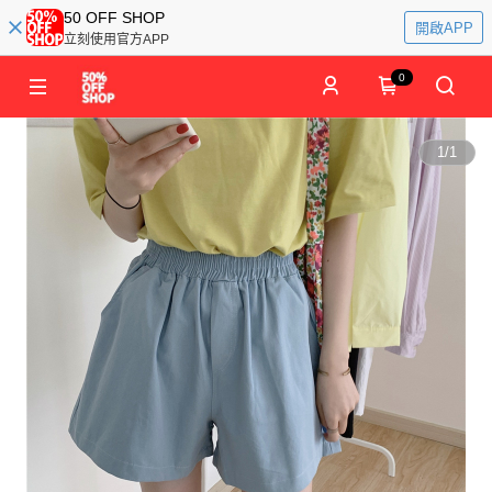
50 OFF SHOP
開啟APP
立刻使用官方APP
0
1
/
1