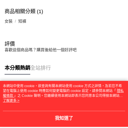
商品相關分類 (1)
女裝
短褲
評價
喜歡這個商品嗎？購買後給他一個好評吧
本分類熱銷
全站排行
本網站中使用 cookie，欲查詢有關本網站使用 cookie 方式之詳情，及若您不希
熱門標籤
望在電腦上使用 cookie 時應如何變更電腦的 cookie 設定，請參閱本網站「
隱私
權條款
」之 Cookie 聲明。您繼續使用本網站即表示您同意本公司得按本網站使
用條款之 Cookie 聲明使用 cookie。
了解更多 >
我知道了