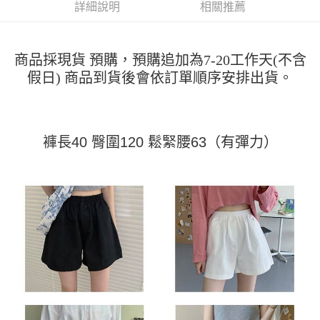
運送方式
消。如遇「轉專審核」未通過狀況，表示未達大哥付你分期系統評分，恕無
詳細說明
相關推薦
２．便利：只要手機號碼，簡訊認證，即可結帳。
法說明評估內容。
３．安心：先確認商品／服務後，再付款。
全家取貨付款
【繳款方式說明】
1.分期款項不併入電信帳單，「大哥付你分期」於每月結算日後寄送繳費提
每筆NT$45
【「AFTEE先享後付」結帳流程】
醒簡訊。
商品採現貨 預購，預購追加為7-20工作天(不含
１．於結帳方式選擇「AFTEE先享後付」後，將跳轉至「AFTEE先享後付」
2.透過簡訊連結打開帳單後，可選擇「超商條碼／台灣大直營門市／銀行轉
付款 後全家取貨
假日) 商品到貨後會依訂單順序安排出貨。
結帳頁面，進行簡訊認證並確認金額後，即可完成結帳。
帳／街口支付／iPASS MONEY」等通路繳費。
２．訂單成立數日內，您將收到繳費通知簡訊。
每筆NT$45
３．收到繳費通知簡訊後14天內，點擊此簡訊中的連結，可透過四大超商／
【注意事項】
ATM／網路銀行／等多元方式進行付款，方視為交易完成。
7-11取貨付款
1.本服務係由「台灣大哥大股份有限公司」（以下簡稱本公司）所提供，讓
※ 請注意：結帳手續完成當下不需立刻繳費，但若您需要取消訂單，請聯絡
用戶於交易時，得透過本服務購買商品或服務，並由商店將買賣／分期付款
褲長40 臀圍120 鬆緊腰63（有彈力）
每筆NT$45，滿NT$499(含以上)免運費
購買商品的店家。未經商家同意取消之訂單仍視為有效，需透過AFTEE先享
買賣價金債權讓與本公司後，依約使用本公司帳單繳交帳款。
後付繳納相關費用。
2.基於同意付款使用「大哥付你分期」之契約關係目的，商店將以您的個人
付款 後7-11取貨
※ 交易是否成功請以「AFTEE先享後付 」之結帳頁面顯示為準，若有關於
資料（包含姓名、電話或地址）提供予台灣大哥大進項蒐集、處理及利用，
是否繳費成功／繳費後需取消欲退款等相關疑問，請聯繫「AFTEE先享後付
每筆NT$45，滿NT$499(含以上)免運費
由本公司與您本人進行分期帳單所需資料之確認、核對及更正。
客戶支援中心」
https://netprotections.freshdesk.com/support/home
3.完整用戶服務條款，請詳閱以下連結：
https://oppay.tw/userRule
宅配
【注意事項】
１．透過由恩沛科技股份有限公司提供之「AFTEE先享後付」服務完成之交
每筆NT$70，滿NT$499(含以上)免運費
易，需依本服務之必要範圍內提供個人資料，並將交易相關給付款項請求債
權轉讓予恩沛科技股份有限公司。
２．關於個人資料處理事宜，請瀏覽以下網址：
https://aftee.tw/terms/#terms3
３．未成年的使用者請事先徵得法定代理人或監護人之同意方可使用
「AFTEE先享後付」，若未經同意申辦者引起之損失，本公司不負相關責