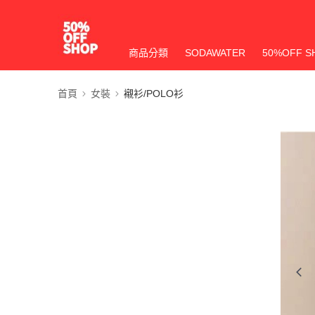
商品分類
SODAWATER
50%OFF S
首頁
女裝
襯衫/POLO衫