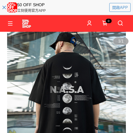
50 OFF SHOP
開啟APP
立刻使用官方APP
0
1
/
1