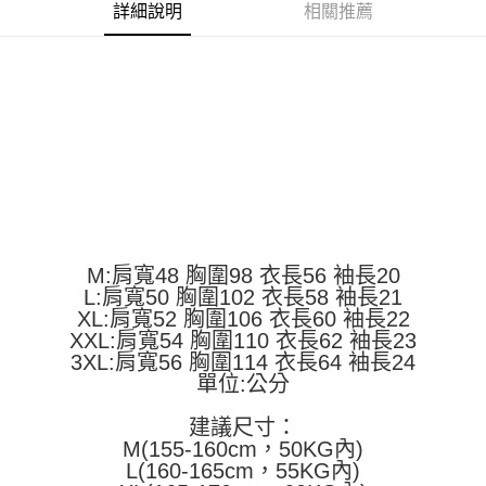
便利好安心！
詳細說明
相關推薦
4.訂單成立30分鐘內，如未前往確認交易或遇審核未通過，訂單將自動取
１．簡單：不需註冊會員、不需綁卡、不需儲值。
運送方式
消。如遇「轉專審核」未通過狀況，表示未達大哥付你分期系統評分，恕無
２．便利：只要手機號碼，簡訊認證，即可結帳。
法說明評估內容。
３．安心：先確認商品／服務後，再付款。
全家取貨付款
【繳款方式說明】
1.分期款項不併入電信帳單，「大哥付你分期」於每月結算日後寄送繳費提
每筆NT$45
【「AFTEE先享後付」結帳流程】
醒簡訊。
１．於結帳方式選擇「AFTEE先享後付」後，將跳轉至「AFTEE先享後付」
2.透過簡訊連結打開帳單後，可選擇「超商條碼／台灣大直營門市／銀行轉
付款 後全家取貨
結帳頁面，進行簡訊認證並確認金額後，即可完成結帳。
帳／街口支付／iPASS MONEY」等通路繳費。
２．訂單成立數日內，您將收到繳費通知簡訊。
每筆NT$45
３．收到繳費通知簡訊後14天內，點擊此簡訊中的連結，可透過四大超商／
【注意事項】
ATM／網路銀行／等多元方式進行付款，方視為交易完成。
7-11取貨付款
1.本服務係由「台灣大哥大股份有限公司」（以下簡稱本公司）所提供，讓
※ 請注意：結帳手續完成當下不需立刻繳費，但若您需要取消訂單，請聯絡
用戶於交易時，得透過本服務購買商品或服務，並由商店將買賣／分期付款
每筆NT$45，滿NT$499(含以上)免運費
購買商品的店家。未經商家同意取消之訂單仍視為有效，需透過AFTEE先享
買賣價金債權讓與本公司後，依約使用本公司帳單繳交帳款。
後付繳納相關費用。
2.基於同意付款使用「大哥付你分期」之契約關係目的，商店將以您的個人
M:肩寬48 胸圍98 衣長56 袖長20
付款 後7-11取貨
※ 交易是否成功請以「AFTEE先享後付 」之結帳頁面顯示為準，若有關於
資料（包含姓名、電話或地址）提供予台灣大哥大進項蒐集、處理及利用，
L:肩寬50 胸圍102 衣長58 袖長21
是否繳費成功／繳費後需取消欲退款等相關疑問，請聯繫「AFTEE先享後付
每筆NT$45，滿NT$499(含以上)免運費
由本公司與您本人進行分期帳單所需資料之確認、核對及更正。
XL:肩寬52 胸圍106 衣長60 袖長22
客戶支援中心」
https://netprotections.freshdesk.com/support/home
3.完整用戶服務條款，請詳閱以下連結：
https://oppay.tw/userRule
XXL:肩寬54 胸圍110 衣長62 袖長23
宅配
【注意事項】
3XL:肩寬56 胸圍114 衣長64 袖長24
１．透過由恩沛科技股份有限公司提供之「AFTEE先享後付」服務完成之交
每筆NT$70，滿NT$499(含以上)免運費
單位:公分
易，需依本服務之必要範圍內提供個人資料，並將交易相關給付款項請求債
權轉讓予恩沛科技股份有限公司。
建議尺寸：
２．關於個人資料處理事宜，請瀏覽以下網址：
M(155-160cm，50KG內)
https://aftee.tw/terms/#terms3
L(160-165cm，55KG內)
３．未成年的使用者請事先徵得法定代理人或監護人之同意方可使用