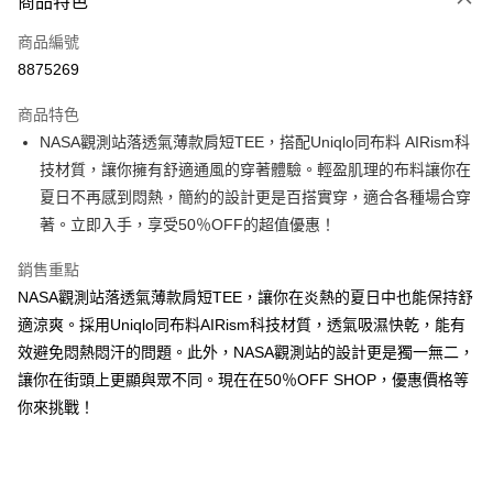
商品特色
信用卡一次付款
商品編號
超商取貨付款
8875269
LINE Pay
商品特色
Apple Pay
NASA觀測站落透氣薄款肩短TEE，搭配Uniqlo同布料 AIRism科
技材質，讓你擁有舒適通風的穿著體驗。輕盈肌理的布料讓你在
街口支付
夏日不再感到悶熱，簡約的設計更是百搭實穿，適合各種場合穿
悠遊付
著。立即入手，享受50％OFF的超值優惠！
Google Pay
銷售重點
NASA觀測站落透氣薄款肩短TEE，讓你在炎熱的夏日中也能保持舒
全盈+PAY
適涼爽。採用Uniqlo同布料AIRism科技材質，透氣吸濕快乾，能有
大哥付你分期
效避免悶熱悶汗的問題。此外，NASA觀測站的設計更是獨一無二，
相關說明
讓你在街頭上更顯與眾不同。現在在50％OFF SHOP，優惠價格等
【大哥付你分期使用說明】
你來挑戰！
AFTEE先享後付
1.本服務由台灣大哥大提供，台灣大哥大用戶可立即使用無須另外申請。
2.付款方式選擇「大哥付你分期」，訂單成立後會自動跳轉到大哥付的交易
相關說明
流程，驗證手機門號後，選擇欲分期的期數、繳款截止日，確認付款後即完
【關於「AFTEE先享後付」】
成交易。
ATM付款
AFTEE先享後付是「在收到商品之後才付款」的支付方式。 讓您購物簡單
3.實際核准額度、可分期數及費用金額請依後續交易確認頁面所載為準。