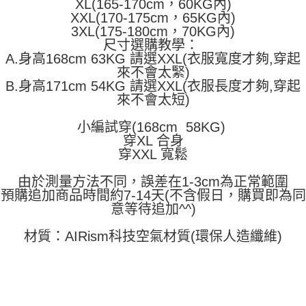
XL(165-170cm，60KG內)
「AFTEE先享後付」，若未經同意申辦者引起之損失，本公司不負相關責
XXL(170-175cm，65KG內)
任。
3XL(175-180cm，70KG內)
４．使用「AFTEE先享後付」時，將依據個別帳號之用戶狀況，依本公司即
時審查核予不同之上限額度；若仍有額度不足之情形，本公司將視審查結果
尺寸選購教學：
請求用戶進行身份認證。
A.身高168cm 63KG 請選XXL(衣服寬度才夠,穿起
５．嚴禁一人註冊多個帳號或使用他人資訊註冊。若發現惡意使用之情形，
來不會太緊)
恩沛科技股份有限公司將有權停止該用戶之使用額度並採取法律行動。
B.身高171cm 54KG 請選XXL(衣服長度才夠,穿起
來不會太短)
小編試穿(168cm 58KG)
穿XL 合身
穿XXL 寬鬆
由於測量方法不同，誤差在1-3cm為正常範圍
預購追加商品時間約7-14天(不含假日，購買即為同
意等待追加^^)
材質：AIRism科技空氣材質(環保人造纖維)