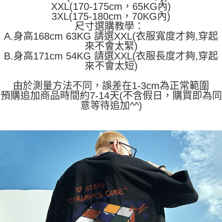
任。
XXL(170-175cm，65KG內)
４．使用「AFTEE先享後付」時，將依據個別帳號之用戶狀況，依本公司即
3XL(175-180cm，70KG內)
時審查核予不同之上限額度；若仍有額度不足之情形，本公司將視審查結果
尺寸選購教學：
請求用戶進行身份認證。
A.身高168cm 63KG 請選XXL(衣服寬度才夠,穿起
５．嚴禁一人註冊多個帳號或使用他人資訊註冊。若發現惡意使用之情形，
來不會太緊)
恩沛科技股份有限公司將有權停止該用戶之使用額度並採取法律行動。
B.身高171cm 54KG 請選XXL(衣服長度才夠,穿起
來不會太短)
由於測量方法不同，誤差在1-3cm為正常範圍
預購追加商品時間約7-14天(不含假日，購買即為同
意等待追加^^)