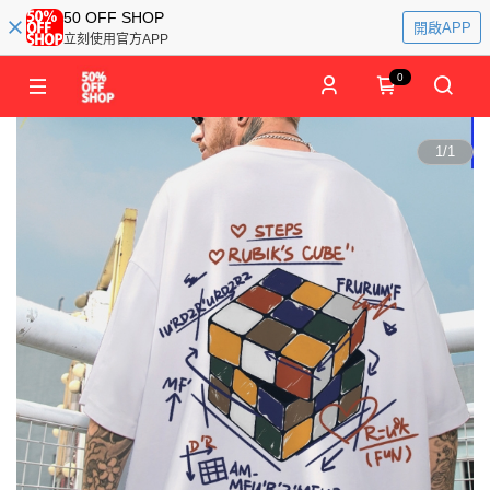
50 OFF SHOP
開啟APP
立刻使用官方APP
0
1
/
1