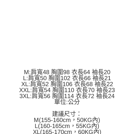
運送方式
消。如遇「轉專審核」未通過狀況，表示未達大哥付你分期系統評分，恕無
２．便利：只要手機號碼，簡訊認證，即可結帳。
法說明評估內容。
３．安心：先確認商品／服務後，再付款。
全家取貨付款
【繳款方式說明】
1.分期款項不併入電信帳單，「大哥付你分期」於每月結算日後寄送繳費提
每筆NT$45
【「AFTEE先享後付」結帳流程】
醒簡訊。
１．於結帳方式選擇「AFTEE先享後付」後，將跳轉至「AFTEE先享後付」
2.透過簡訊連結打開帳單後，可選擇「超商條碼／台灣大直營門市／銀行轉
付款 後全家取貨
結帳頁面，進行簡訊認證並確認金額後，即可完成結帳。
帳／街口支付／iPASS MONEY」等通路繳費。
２．訂單成立數日內，您將收到繳費通知簡訊。
每筆NT$45
３．收到繳費通知簡訊後14天內，點擊此簡訊中的連結，可透過四大超商／
【注意事項】
ATM／網路銀行／等多元方式進行付款，方視為交易完成。
7-11取貨付款
1.本服務係由「台灣大哥大股份有限公司」（以下簡稱本公司）所提供，讓
※ 請注意：結帳手續完成當下不需立刻繳費，但若您需要取消訂單，請聯絡
用戶於交易時，得透過本服務購買商品或服務，並由商店將買賣／分期付款
每筆NT$45，滿NT$499(含以上)免運費
購買商品的店家。未經商家同意取消之訂單仍視為有效，需透過AFTEE先享
買賣價金債權讓與本公司後，依約使用本公司帳單繳交帳款。
後付繳納相關費用。
2.基於同意付款使用「大哥付你分期」之契約關係目的，商店將以您的個人
付款 後7-11取貨
※ 交易是否成功請以「AFTEE先享後付 」之結帳頁面顯示為準，若有關於
M:肩寬48 胸圍98 衣長64 袖長20
資料（包含姓名、電話或地址）提供予台灣大哥大進項蒐集、處理及利用，
是否繳費成功／繳費後需取消欲退款等相關疑問，請聯繫「AFTEE先享後付
L:肩寬50 胸圍102 衣長66 袖長21
每筆NT$45，滿NT$499(含以上)免運費
由本公司與您本人進行分期帳單所需資料之確認、核對及更正。
客戶支援中心」
https://netprotections.freshdesk.com/support/home
XL:肩寬52 胸圍106 衣長68 袖長22
3.完整用戶服務條款，請詳閱以下連結：
https://oppay.tw/userRule
宅配
XXL:肩寬54 胸圍110 衣長70 袖長23
【注意事項】
3XL:肩寬56 胸圍114 衣長72 袖長24
１．透過由恩沛科技股份有限公司提供之「AFTEE先享後付」服務完成之交
每筆NT$70，滿NT$499(含以上)免運費
單位:公分
易，需依本服務之必要範圍內提供個人資料，並將交易相關給付款項請求債
權轉讓予恩沛科技股份有限公司。
２．關於個人資料處理事宜，請瀏覽以下網址：
建議尺寸：
https://aftee.tw/terms/#terms3
M(155-160cm，50KG內)
３．未成年的使用者請事先徵得法定代理人或監護人之同意方可使用
L(160-165cm，55KG內)
「AFTEE先享後付」，若未經同意申辦者引起之損失，本公司不負相關責
XL(165-170cm，60KG內)