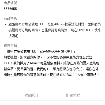
商品編號
超商取貨付款
8876655
LINE Pay
商品特色
Apple Pay
超酷魔術方塊公式短TEE，搭配AIRism輕量透氣材質，讓你盡情
挑戰魔術方塊的同時，也能保持舒爽清涼！現在50％OFF，快來
街口支付
搶購吧！
悠遊付
銷售重點
Google Pay
「魔術方塊公式短TEE，就在50％OFF SHOP！」
熱愛挑戰、追求創意的你，一定不會錯過這款魔術方塊公式短
全盈+PAY
TEE！我們採用了AIRism輕量透氣面料，讓你在炎熱的夏天也能輕
大哥付你分期
鬆穿著。更重要的是，我們的TEE印有魔術方塊的公式，讓你在外
相關說明
出時也能展現你的智慧與品味。現在就來50％OFF SHOP購買吧！
【大哥付你分期使用說明】
AFTEE先享後付
1.本服務由台灣大哥大提供，台灣大哥大用戶可立即使用無須另外申請。
2.付款方式選擇「大哥付你分期」，訂單成立後會自動跳轉到大哥付的交易
相關說明
流程，驗證手機門號後，選擇欲分期的期數、繳款截止日，確認付款後即完
【關於「AFTEE先享後付」】
成交易。
ATM付款
詳細說明
相關推薦
AFTEE先享後付是「在收到商品之後才付款」的支付方式。 讓您購物簡單
3.實際核准額度、可分期數及費用金額請依後續交易確認頁面所載為準。
便利好安心！
4.訂單成立30分鐘內，如未前往確認交易或遇審核未通過，訂單將自動取
１．簡單：不需註冊會員、不需綁卡、不需儲值。