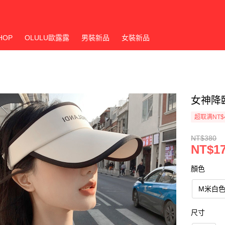
HOP
OLULU歐露露
男裝新品
女裝新品
女神降
超取满NT$
NT$380
NT$1
顏色
M米白
尺寸