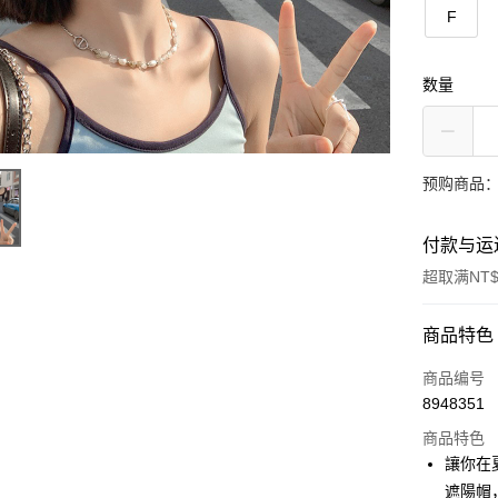
F
数量
预购商品：
付款与运
超取满NT$
付款方式
商品特色
信用卡一
商品编号
8948351
超商取货
商品特色
LINE Pay
讓你在
遮陽帽