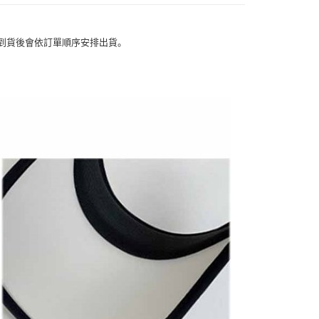
短信链接打开账单后，可选择 “超商条码／台湾大直营门市／银行转
家取貨
限為 14 天。唯有下載 AFTEE App 成為 AFTEE 會員者方能
／iPASS MONEY”等通路缴费。
45 天內付款之服務。
5
商品到貨後會依訂單順序安排出貨。
项】
為商家向您請款的時間，再加上使用AFTEE可延長的天數所計
付款
务系由 “台湾大哥大股份有限公司”所提供，让用户于交易时，得通
AFTEE下訂可以延長您收到商品前的繳費天數，但無法保證一
购买商品或服务，并由商店将买卖／分期付款买卖价金债权让与
限內收到商品(例如:預購商品或預計到貨時間較長者)。因此無論
5，满NT$499(含以上)免运费
，依约使用本公司账单缴交账款。
否，仍需要請您在AFTEE規定的時間內完成繳費。
同意付款使用 “大哥付你分期”之契约关系目的，商店将以您的个人
11取貨
含姓名、电话或地址）提供予台湾大哥大进项收集、处理及利
限制
5，满NT$499(含以上)免运费
湾大哥大与本人进行分期账单所需资料之确认、核对及更正。
使用 AFTEE 時，將依認證結果及本公司審查結果，核予每個人不同
用户服务条款，请详阅以下链接：
https://oppay.tw/userRule
度
額須大於NT$30
僅支援台灣會員
0，满NT$499(含以上)免运费
條款
E先享後付」(下稱本服務)乃由恩沛科技股份有限公司(下稱 AFTEE
並由 AFTEE 向您收取款項。因使用本服務所須提供之個人資料
限於訂購人姓名、電話，收件人姓名、電話、收件地址)，將交付
EE 於本服務必要服務範圍內運用。關於 AFTEE 對於個人資料之蒐
利用，詳參 AFTEE 官網之『個人資料蒐集、處理及利用告知聲
s://aftee.tw/privacypolicy/
）。
繳費期限，將根據當次的金額加收年利率 16% 的逾期滯納金。
使用者，請事先徵得法定代理人或監護人之同意方可使用