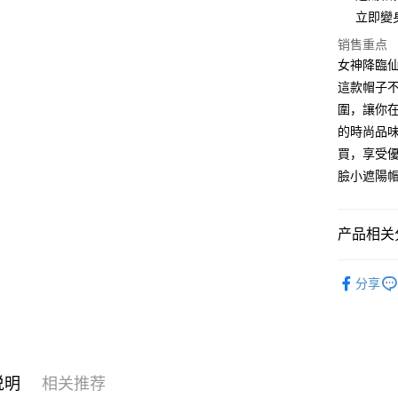
Apple Pay
立即變
街口支付
销售重点
女神降臨
悠遊付
這款帽子
Google Pa
圍，讓你
Plus PAY
的時尚品味
買，享受
大哥付你
臉小遮陽
相关说明
【大哥付
AFTEE先
1. 本服
产品相关分
人月租型
相关说明
2. 付款
一、關於 A
ATM付款
流程，验
配件
帽
1. 於付
完成交易
分享
窗。
3. 实际
2. 進行
4. 订单
3. 訂單
运送方式
消。如遇 
4. 下訂
容。
AFTEE 
全家取貨
【缴款方
5. 收到
1. 分期
说明
相关推荐
每笔NT$4
APP於四
短信。