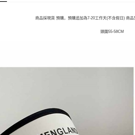
2. 通过
付款 後全
請留意繳費期
账／街口支付
享有最長 
每笔NT$4
商品採現貨 預購，預購追加為7-20工作天(不含假日) 
【注意事
繳費期限，
7-11取貨
1. 本服
算出。使用
頭圍55-58CM
过本服务
定能夠在期
每笔NT$4
本公司后
收到商品與
2. 基于
付款 後7-
资料（包
二、付款
每笔NT$4
用，由台
1. 初次
3. 完整
之上限額
宅配
2. 結帳金
3. 目前
每笔NT$7
三、聲明
「AFTE
)所提供，
(包含但不
予 AFT
集、處理、
明』（
http
若款項超過
未成年的