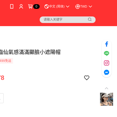
0
中文 (简体)
TWD
臨仙氣感滿滿顯臉小遮陽帽
499免运
78
色