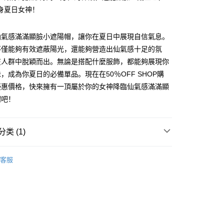
身夏日女神！
仙氣感滿滿顯臉小遮陽帽，讓你在夏日中展現自信氣息。
不僅能夠有效遮蔽陽光，還能夠營造出仙氣感十足的氛
y
在人群中脫穎而出。無論是搭配什麼服飾，都能夠展現你
，成為你夏日的必備單品。現在在50％OFF SHOP購
優惠價格，快來擁有一頂屬於你的女神降臨仙氣感滿滿顯
分期
帽吧！
你分期使用说明】
享后付
务由台湾大哥大提供，电信用户可立即使用无须另外申请。（限个
类 (1)
门号，不开放公司户及预付卡使用）
方式选择 “大哥付你分期”，订单成立后会自动跳转到大哥付的交易
FTEE先享後付
证手机门号后，选择欲分期的期数、缴款截止日，确认付款后即
子 HAT
款方式選擇AFTEE先享後付，將跳出AFTEE先享後付手機驗證視
。
客服
核准额度、可分期数及费用金额请依后续交易确认页面所载为准。
簡訊驗證之後，即可完成結帳手續。
成立30分钟内，如未前往确认交易或遇审核未通过，订单将自动取
確認後不需事先繳費，商品會配送至您的指定地址。
“转专审核”未通过状况，表示未达系统评分，恕无法说明评估内
完成後，您的手機會收到一封繳費通知簡訊，APP會員則會收到
APP推播通知。
付款
式说明】
商品當下無需繳費，確認無誤後，請再利用繳費通知簡訊或AFTEE
款项不并入电信账单，“大哥付你分期”于每月结算日后寄送缴费提醒
5
大便利商店‧ATM/網銀等方式進行付款。