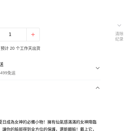
清除
纪录
预计 20 个工作天出货
送
499免运
次付款
付款
夏日成為女神的必備小物！擁有仙氣感滿滿的女神降臨
，讓你的臉部得到全方位的保護，還能顯臉！戴上它，