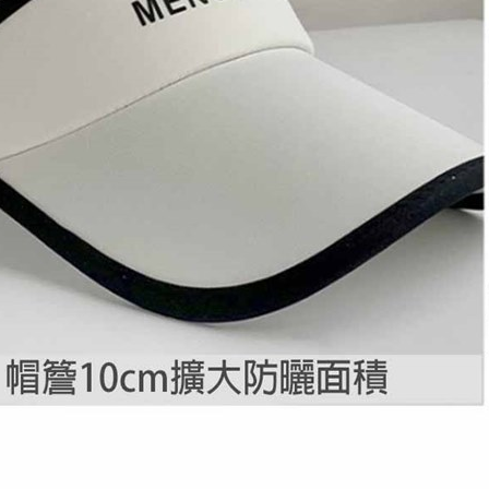
AFTEE。
若您對於
聯繫恩沛
同必要之購
人資料，