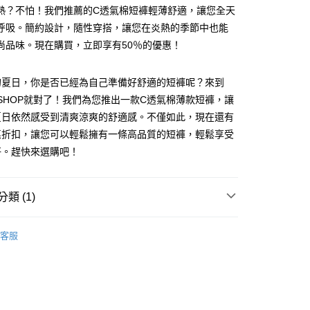
熱？不怕！我們推薦的C透氣棉短褲輕薄舒適，讓您全天
呼吸。簡約設計，隨性穿搭，讓您在炎熱的季節中也能
尚品味。現在購買，立即享有50％的優惠！
的夏日，你是否已經為自己準備好舒適的短褲呢？來到
F SHOP就對了！我們為您推出一款C透氣棉薄款短褲，讓
y
夏日依然感受到清爽涼爽的舒適感。不僅如此，現在還有
優惠折扣，讓您可以輕鬆擁有一條高品質的短褲，輕鬆享受
好。趕快來選購吧！
分期
你分期使用說明】
類 (1)
享後付
由台灣大哥大提供，台灣大哥大用戶可立即使用無須另外申請。
式選擇「大哥付你分期」，訂單成立後會自動跳轉到大哥付的交易
褲
證手機門號後，選擇欲分期的期數、繳款截止日，確認付款後即
FTEE先享後付」】
客服
。
先享後付是「在收到商品之後才付款」的支付方式。 讓您購物簡單
准額度、可分期數及費用金額請依後續交易確認頁面所載為準。
心！
立30分鐘內，如未前往確認交易或遇審核未通過，訂單將自動取
：不需註冊會員、不需綁卡、不需儲值。
「轉專審核」未通過狀況，表示未達大哥付你分期系統評分，恕
：只要手機號碼，簡訊認證，即可結帳。
評估內容。
：先確認商品／服務後，再付款。
式說明】