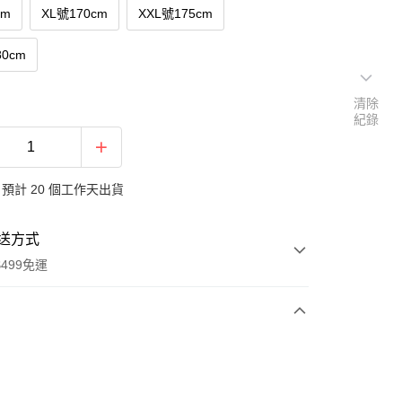
cm
XL號170cm
XXL號175cm
80cm
清除
紀錄
預計 20 個工作天出貨
送方式
499免運
次付款
付款