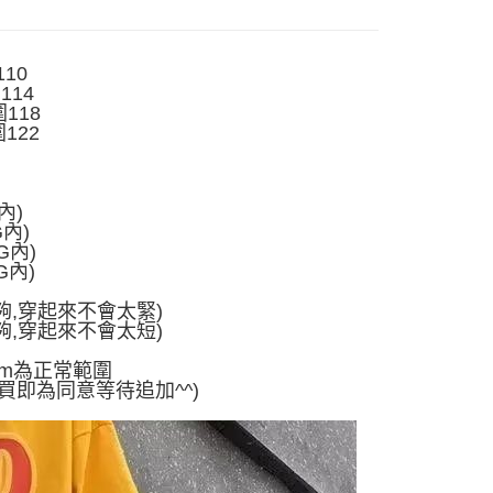
付款
項不併入電信帳單，「大哥付你分期」於每月結算日後寄送繳費提
EE先享後付」結帳流程】
5
方式選擇「AFTEE先享後付」後，將跳轉至「AFTEE先享後
訊連結打開帳單後，可選擇「超商條碼／台灣大直營門市／銀行轉
頁面，進行簡訊認證並確認金額後，即可完成結帳。
付／iPASS MONEY」等通路繳費。
110
家取貨
成立數日內，您將收到繳費通知簡訊。
114
費通知簡訊後14天內，點擊此簡訊中的連結，可透過四大超商
5
項】
圍118
網路銀行／等多元方式進行付款，方視為交易完成。
係由「台灣大哥大股份有限公司」（以下簡稱本公司）所提供，讓
圍122
：結帳手續完成當下不需立刻繳費，但若您需要取消訂單，請聯
付款
易時，得透過本服務購買商品或服務，並由商店將買賣／分期付
的店家。未經商家同意取消之訂單仍視為有效，需透過AFTEE
金債權讓與本公司後，依約使用本公司帳單繳交帳款。
繳納相關費用。
5，滿NT$499(含以上)免運費
意付款使用「大哥付你分期」之契約關係目的，商店將以您的個人
否成功請以「AFTEE先享後付 」之結帳頁面顯示為準，若有關於
含姓名、電話或地址）提供予台灣大哥大進項蒐集、處理及利
內)
功／繳費後需取消欲退款等相關疑問，請聯繫「AFTEE先享後
11取貨
公司與您本人進行分期帳單所需資料之確認、核對及更正。
G內)
援中心」
https://netprotections.freshdesk.com/support/home
5，滿NT$499(含以上)免運費
戶服務條款，請詳閱以下連結：
https://oppay.tw/userRule
G內)
G內)
項】
恩沛科技股份有限公司提供之「AFTEE先享後付」服務完成之
度才夠,穿起來不會太緊)
依本服務之必要範圍內提供個人資料，並將交易相關給付款項請
0，滿NT$499(含以上)免運費
度才夠,穿起來不會太短)
讓予恩沛科技股份有限公司。
個人資料處理事宜，請瀏覽以下網址：
cm為正常範圍
ee.tw/terms/#terms3
買即為同意等待追加^^)
年的使用者請事先徵得法定代理人或監護人之同意方可使用
E先享後付」，若未經同意申辦者引起之損失，本公司不負相關責
AFTEE先享後付」時，將依據個別帳號之用戶狀況，依本公司
核予不同之上限額度；若仍有額度不足之情形，本公司將視審查
用戶進行身份認證。