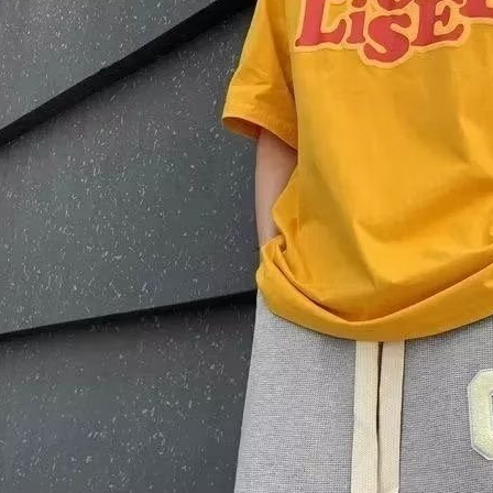
５．嚴禁
形，恩沛
動。