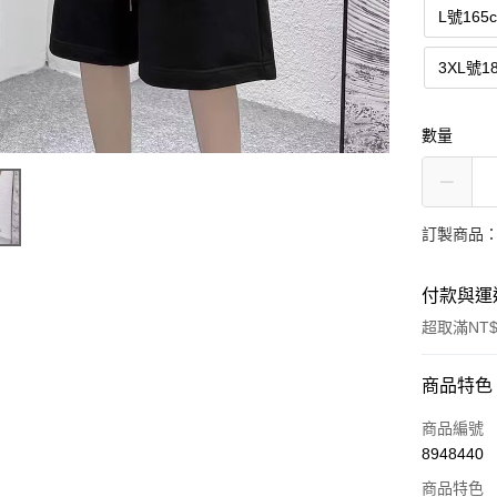
L號165
3XL號1
數量
訂製商品：
付款與運
超取滿NT$
付款方式
商品特色
信用卡一
商品編號
8948440
超商取貨
商品特色