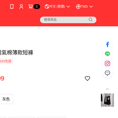
0
中文 (繁體)
TWD
透氣棉薄款短褲
499免運
99
灰色