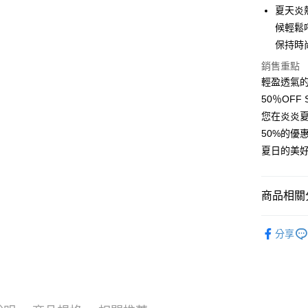
LINE Pay
夏天炎
候輕鬆
Apple Pay
保持時
街口支付
銷售重點
輕盈透氣
悠遊付
50％OF
Google Pa
您在炎炎
全盈+PAY
50%的
夏日的美
大哥付你
相關說明
【大哥付
商品相關分
AFTEE先
1.本服務
2.付款方
相關說明
男裝
短
流程，驗
【關於「A
分享
ATM付款
完成交易
AFTEE
3.實際核
便利好安
4.訂單成
１．簡單
消。如遇
２．便利
運送方式
無法說明
３．安心
【繳款方