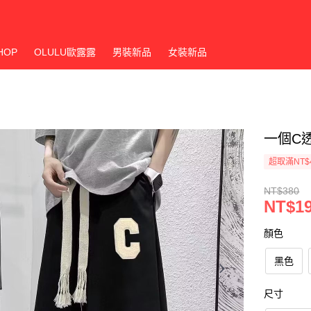
HOP
OLULU歐露露
男裝新品
女裝新品
一個C
超取滿NT$
NT$380
NT$1
顏色
黑色
尺寸