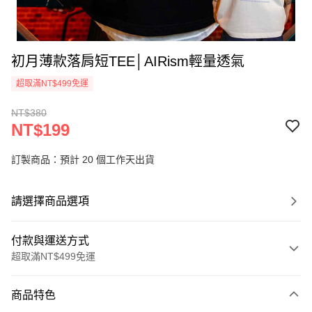
初月薄款落肩短TEE│AIRism輕量透氣
超取滿NT$499免運
NT$380
NT$199
訂製商品：預計 20 個工作天出貨
請選擇商品選項
付款與運送方式
超取滿NT$499免運
付款方式
商品特色
信用卡一次付款