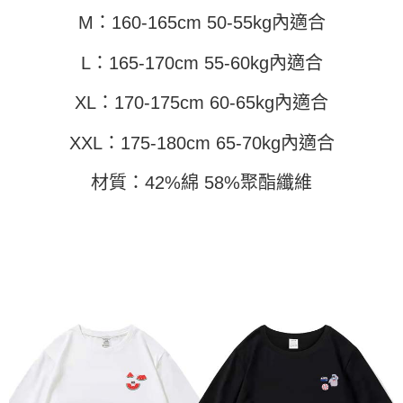
３．未成年的使用者請事先徵得法定代理人或監護人之同意方可使用
M：160-165cm 50-55kg內適合
「AFTEE先享後付」，若未經同意申辦者引起之損失，本公司不負相關責
任。
L：165-170cm 55-60kg內適合
４．使用「AFTEE先享後付」時，將依據個別帳號之用戶狀況，依本公司即
時審查核予不同之上限額度；若仍有額度不足之情形，本公司將視審查結果
請求用戶進行身份認證。
XL：170-175cm 60-65kg內適合
５．嚴禁一人註冊多個帳號或使用他人資訊註冊。若發現惡意使用之情形，
恩沛科技股份有限公司將有權停止該用戶之使用額度並採取法律行動。
XXL：175-180cm 65-70kg內適合
材質：42%綿 58%聚酯纖維