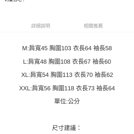
成交易。
ATM付款
AFTEE先享後付是「在收到商品之後才付款」的支付方式。 讓您購物簡單
3.實際核准額度、可分期數及費用金額請依後續交易確認頁面所載為準。
便利好安心！
4.訂單成立30分鐘內，如未前往確認交易或遇審核未通過，訂單將自動取
１．簡單：不需註冊會員、不需綁卡、不需儲值。
運送方式
消。如遇「轉專審核」未通過狀況，表示未達大哥付你分期系統評分，恕無
２．便利：只要手機號碼，簡訊認證，即可結帳。
法說明評估內容。
詳細說明
相關推薦
３．安心：先確認商品／服務後，再付款。
全家取貨付款
【繳款方式說明】
1.分期款項不併入電信帳單，「大哥付你分期」於每月結算日後寄送繳費提
每筆NT$45
【「AFTEE先享後付」結帳流程】
醒簡訊。
１．於結帳方式選擇「AFTEE先享後付」後，將跳轉至「AFTEE先享後付」
2.透過簡訊連結打開帳單後，可選擇「超商條碼／台灣大直營門市／銀行轉
付款 後全家取貨
M:肩寬45 胸圍103 衣長64 袖長58
結帳頁面，進行簡訊認證並確認金額後，即可完成結帳。
帳／街口支付／iPASS MONEY」等通路繳費。
２．訂單成立數日內，您將收到繳費通知簡訊。
每筆NT$45
３．收到繳費通知簡訊後14天內，點擊此簡訊中的連結，可透過四大超商／
L:肩寬48 胸圍108 衣長67 袖長60
【注意事項】
ATM／網路銀行／等多元方式進行付款，方視為交易完成。
7-11取貨付款
1.本服務係由「台灣大哥大股份有限公司」（以下簡稱本公司）所提供，讓
※ 請注意：結帳手續完成當下不需立刻繳費，但若您需要取消訂單，請聯絡
用戶於交易時，得透過本服務購買商品或服務，並由商店將買賣／分期付款
XL:肩寬54 胸圍113 衣長70 袖長62
每筆NT$45，滿NT$499(含以上)免運費
購買商品的店家。未經商家同意取消之訂單仍視為有效，需透過AFTEE先享
買賣價金債權讓與本公司後，依約使用本公司帳單繳交帳款。
後付繳納相關費用。
2.基於同意付款使用「大哥付你分期」之契約關係目的，商店將以您的個人
付款 後7-11取貨
※ 交易是否成功請以「AFTEE先享後付 」之結帳頁面顯示為準，若有關於
XXL:肩寬56 胸圍118 衣長73 袖長64
資料（包含姓名、電話或地址）提供予台灣大哥大進項蒐集、處理及利用，
是否繳費成功／繳費後需取消欲退款等相關疑問，請聯繫「AFTEE先享後付
每筆NT$45，滿NT$499(含以上)免運費
由本公司與您本人進行分期帳單所需資料之確認、核對及更正。
客戶支援中心」
https://netprotections.freshdesk.com/support/home
3.完整用戶服務條款，請詳閱以下連結：
https://oppay.tw/userRule
單位:公分
宅配
【注意事項】
１．透過由恩沛科技股份有限公司提供之「AFTEE先享後付」服務完成之交
每筆NT$70，滿NT$499(含以上)免運費
易，需依本服務之必要範圍內提供個人資料，並將交易相關給付款項請求債
權轉讓予恩沛科技股份有限公司。
尺寸建議：
２．關於個人資料處理事宜，請瀏覽以下網址：
https://aftee.tw/terms/#terms3