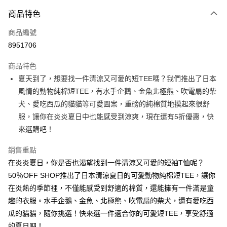
付款方式
商品特色
信用卡一次付款
商品編號
超商取貨付款
8951706
LINE Pay
商品特色
Apple Pay
夏天到了，想要找一件清涼又可愛的短TEE嗎？我們推出了日本
風情的動物純棉短TEE，有水手企鵝、金魚北極熊、吹電扇的柴
街口支付
犬、愛吃西瓜的貓貓等可愛圖案，重磅的純棉質地摸起來很舒
悠遊付
服，讓你在炎炎夏日中也能感受到涼爽，現在還有5折優惠，快
來選購吧！
Google Pay
銷售重點
全盈+PAY
在炎炎夏日，你是否也渴望找到一件清涼又可愛的短袖T恤呢？
大哥付你分期
50％OFF SHOP推出了日本清涼夏日的可愛動物純棉短TEE，讓你
相關說明
在炎熱的季節裡，不僅能感受到舒適的棉質，還能擁有一件滿是童
【大哥付你分期使用說明】
趣的衣服。水手企鵝、金魚、北極熊、吹電扇的柴犬，還有愛吃西
AFTEE先享後付
1.本服務由台灣大哥大提供，台灣大哥大用戶可立即使用無須另外申請。
2.付款方式選擇「大哥付你分期」，訂單成立後會自動跳轉到大哥付的交易
瓜的貓貓，隨你挑選！快來選一件適合你的可愛短TEE，享受舒適
相關說明
流程，驗證手機門號後，選擇欲分期的期數、繳款截止日，確認付款後即完
【關於「AFTEE先享後付」】
的夏日吧！