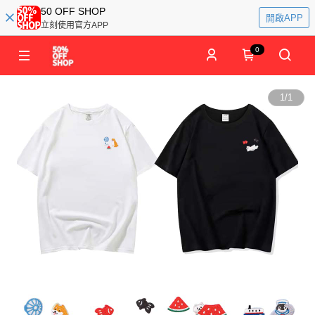
50 OFF SHOP
開啟APP
立刻使用官方APP
0
1
/
1