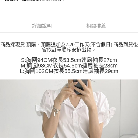
運送方式
消。如遇「轉專審核」未通過狀況，表示未達大哥付你分期系統評分，恕無
２．便利：只要手機號碼，簡訊認證，即可結帳。
法說明評估內容。
３．安心：先確認商品／服務後，再付款。
全家取貨付款
【繳款方式說明】
1.分期款項不併入電信帳單，「大哥付你分期」於每月結算日後寄送繳費提
每筆NT$45
【「AFTEE先享後付」結帳流程】
醒簡訊。
詳細說明
相關推薦
１．於結帳方式選擇「AFTEE先享後付」後，將跳轉至「AFTEE先享後付」
2.透過簡訊連結打開帳單後，可選擇「超商條碼／台灣大直營門市／銀行轉
付款 後全家取貨
結帳頁面，進行簡訊認證並確認金額後，即可完成結帳。
帳／街口支付／iPASS MONEY」等通路繳費。
２．訂單成立數日內，您將收到繳費通知簡訊。
每筆NT$45
３．收到繳費通知簡訊後14天內，點擊此簡訊中的連結，可透過四大超商／
商品採現貨 預購，預購追加為7-20工作天(不含假日) 商品到貨後
【注意事項】
會依訂單順序安排出貨。
ATM／網路銀行／等多元方式進行付款，方視為交易完成。
7-11取貨付款
1.本服務係由「台灣大哥大股份有限公司」（以下簡稱本公司）所提供，讓
※ 請注意：結帳手續完成當下不需立刻繳費，但若您需要取消訂單，請聯絡
用戶於交易時，得透過本服務購買商品或服務，並由商店將買賣／分期付款
S:胸圍94CM衣長53.5cm連肩袖長27cm
每筆NT$45，滿NT$499(含以上)免運費
購買商品的店家。未經商家同意取消之訂單仍視為有效，需透過AFTEE先享
買賣價金債權讓與本公司後，依約使用本公司帳單繳交帳款。
M:胸圍98CM衣長54.5cm連肩袖長28cm
後付繳納相關費用。
2.基於同意付款使用「大哥付你分期」之契約關係目的，商店將以您的個人
L:胸圍102CM衣長55.5cm連肩袖長29cm
付款 後7-11取貨
※ 交易是否成功請以「AFTEE先享後付 」之結帳頁面顯示為準，若有關於
資料（包含姓名、電話或地址）提供予台灣大哥大進項蒐集、處理及利用，
是否繳費成功／繳費後需取消欲退款等相關疑問，請聯繫「AFTEE先享後付
每筆NT$45，滿NT$499(含以上)免運費
由本公司與您本人進行分期帳單所需資料之確認、核對及更正。
客戶支援中心」
https://netprotections.freshdesk.com/support/home
3.完整用戶服務條款，請詳閱以下連結：
https://oppay.tw/userRule
宅配
【注意事項】
１．透過由恩沛科技股份有限公司提供之「AFTEE先享後付」服務完成之交
每筆NT$70，滿NT$499(含以上)免運費
易，需依本服務之必要範圍內提供個人資料，並將交易相關給付款項請求債
權轉讓予恩沛科技股份有限公司。
２．關於個人資料處理事宜，請瀏覽以下網址：
https://aftee.tw/terms/#terms3
３．未成年的使用者請事先徵得法定代理人或監護人之同意方可使用
「AFTEE先享後付」，若未經同意申辦者引起之損失，本公司不負相關責