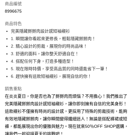
商品編號
超商取貨付款
8996675
LINE Pay
商品特色
Apple Pay
完美隱藏掰掰肉設計感短袖襯衫
1. 瞬間讓你看起來更修長，輕鬆隱藏掰掰肉！
街口支付
2. 精心設計的剪裁，展現你的時尚品味！
悠遊付
3. 舒適的面料，讓你整天舒適自在！
4. 搭配任何下身，打造多種造型！
Google Pay
5. 現在限時特價，享受高品質的同時還能省下一筆！
全盈+PAY
6. 趕快擁有這款短袖襯衫，展現自信的你！
大哥付你分期
銷售重點
相關說明
在炎炎夏日，你是否也為了掰掰肉而煩惱？不用擔心！我們推出了
【大哥付你分期使用說明】
完美隱藏掰掰肉設計感短袖襯衫，讓你即刻擁有自信的完美身形！
AFTEE先享後付
1.本服務由台灣大哥大提供，台灣大哥大用戶可立即使用無須另外申請。
2.付款方式選擇「大哥付你分期」，訂單成立後會自動跳轉到大哥付的交易
這款襯衫不僅擁有時尚的設計感，更採用了特殊的剪裁技術，能夠
相關說明
流程，驗證手機門號後，選擇欲分期的期數、繳款截止日，確認付款後即完
【關於「AFTEE先享後付」】
有效地隱藏掰掰肉，讓你瞬間變得纖細迷人！無論是搭配褲裙或短
成交易。
ATM付款
AFTEE先享後付是「在收到商品之後才付款」的支付方式。 讓您購物簡單
褲，都能展現出你的優雅與魅力。現在就來50％OFF SHOP選購，
3.實際核准額度、可分期數及費用金額請依後續交易確認頁面所載為準。
便利好安心！
4.訂單成立30分鐘內，如未前往確認交易或遇審核未通過，訂單將自動取
讓我們一起迎接夏天的挑戰吧！
１．簡單：不需註冊會員、不需綁卡、不需儲值。