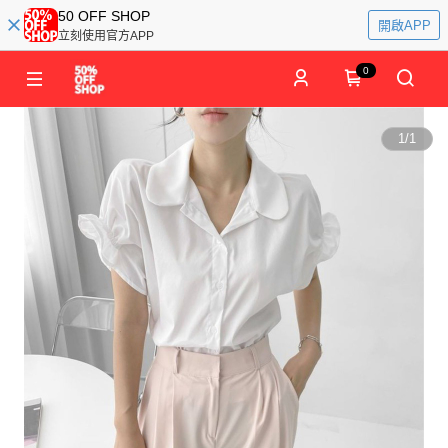
50 OFF SHOP
開啟APP
立刻使用官方APP
0
1
/
1