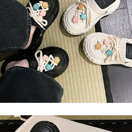
AFTEE 於本服務必要服務範圍內運用。關於 AFTEE 對於個人資料之蒐集、
處理、利用，詳參 AFTEE 官網之『個人資料蒐集、處理及利用告知聲明』
（
https://aftee.tw/privacypolicy/
）。
若款項超過繳費期限，將根據當次的金額加收年利率 16% 的逾期滯納金。
未成年的使用者，請事先徵得法定代理人或監護人之同意方可使用
AFTEE。
若您對於個人資料之處理、利用有任何疑問，或欲行使相關法律權利，請聯
繫恩沛科技股份有限公司。若您不同意我們將上開所示之個人資料，連同必
要之購買訂單資訊提供予 AFTEE ，或讓 AFTEE 蒐集處理利用您的個人資
料，請勿選用本服務。