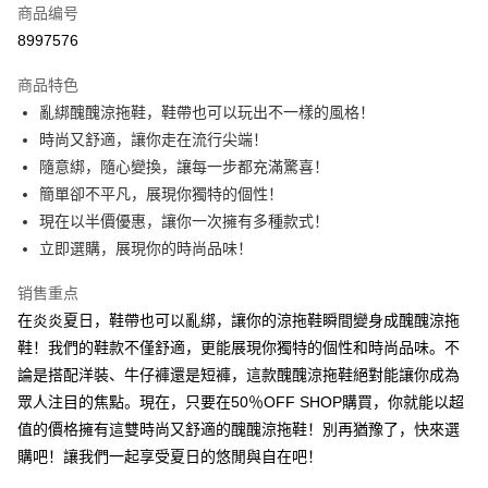
商品编号
超商取货付款
8997576
LINE Pay
商品特色
Apple Pay
亂綁醜醜涼拖鞋，鞋帶也可以玩出不一樣的風格！
時尚又舒適，讓你走在流行尖端！
街口支付
隨意綁，隨心變換，讓每一步都充滿驚喜！
悠遊付
簡單卻不平凡，展現你獨特的個性！
現在以半價優惠，讓你一次擁有多種款式！
Google Pay
立即選購，展現你的時尚品味！
Plus PAY
销售重点
大哥付你分期
在炎炎夏日，鞋帶也可以亂綁，讓你的涼拖鞋瞬間變身成醜醜涼拖
相关说明
鞋！我們的鞋款不僅舒適，更能展現你獨特的個性和時尚品味。不
【大哥付你分期使用说明】
論是搭配洋裝、牛仔褲還是短褲，這款醜醜涼拖鞋絕對能讓你成為
AFTEE先享后付
1. 本服务由台湾大哥大提供，电信用户可立即使用无须另外申请。（限个人
月租型门号，不开放公司户及预付卡使用）
眾人注目的焦點。現在，只要在50％OFF SHOP購買，你就能以超
相关说明
2. 付款方式选择 “大哥付你分期”，订单成立后会自动跳转到大哥付的交易流
一、關於 AFTEE先享後付
值的價格擁有這雙時尚又舒適的醜醜涼拖鞋！別再猶豫了，快來選
程，验证手机门号后，选择欲分期的期数、缴款截止日，确认付款后即完成
ATM付款
1. 於付款方式選擇AFTEE先享後付，將跳出AFTEE先享後付手機驗證視
購吧！讓我們一起享受夏日的悠閒與自在吧！
交易。
窗。
3. 实际核准额度、可分期数及费用金额请依后续交易确认页面所载为准。
2. 進行簡訊驗證之後，即可完成結帳手續。