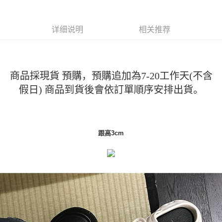
运送方式
4. 订单成立30分钟内，如未前往确认交易或遇审核未通过，订单将自动取
3. 訂單確認後不需事先繳費，商品會配送至您的指定地址。
消。如遇 “转专审核”未通过状况，表示未达系统评分，恕无法说明评估内
4. 下訂完成後，您的手機會收到一封繳費通知簡訊，APP會員則會收到
全家取貨付款
容。
AFTEE APP推播通知。
详细说明
相关推荐
【缴款方式说明】
每笔NT$45
5. 收到商品當下無需繳費，確認無誤後，請再利用繳費通知簡訊或AFTEE
1. 分期款项不并入电信账单，“大哥付你分期”于每月结算日后寄送缴费提醒
APP於四大便利商店‧ATM/網銀等方式進行付款。
短信。
付款 後全家取貨
2. 通过短信链接打开账单后，可选择 “超商条码／台湾大直营门市／银行转
請留意繳費期限為 14 天。唯有下載 AFTEE App 成為 AFTEE 會員者方能享
每笔NT$45
账／街口支付／iPASS MONEY”等通路缴费。
有最長 45 天內付款之服務。
商品採現貨 預購，預購追加為7-20工作天(不含
7-11取貨付款
【注意事项】
假日) 商品到貨後會依訂單順序安排出貨。
繳費期限，為商家向您請款的時間，再加上使用AFTEE可延長的天數所計算
1. 本服务系由 “台湾大哥大股份有限公司”所提供，让用户于交易时，得通过
每笔NT$45，满NT$499(含以上)免运费
出。使用AFTEE下訂可以延長您收到商品前的繳費天數，但無法保證一定能
本服务购买商品或服务，并由商店将买卖／分期付款买卖价金债权让与本公
夠在期限內收到商品(例如:預購商品或預計到貨時間較長者)。因此無論收到
司后，依约使用本公司账单缴交账款。
付款 後7-11取貨
商品與否，仍需要請您在AFTEE規定的時間內完成繳費。
2. 基于同意付款使用 “大哥付你分期”之契约关系目的，商店将以您的个人资
每笔NT$45，满NT$499(含以上)免运费
料（包含姓名、电话或地址）提供予台湾大哥大进项收集、处理及利用，由
二、付款限制
跟高3cm
台湾大哥大与本人进行分期账单所需资料之确认、核对及更正。
1. 初次使用 AFTEE 時，將依認證結果及本公司審查結果，核予每個人不同
宅配
3. 完整用户服务条款，请详阅以下链接：
https://oppay.tw/userRule
之上限額度
2. 結帳金額須大於NT$30
每笔NT$70，满NT$499(含以上)免运费
3. 目前僅支援台灣會員
三、聲明條款
「AFTEE先享後付」(下稱本服務)乃由恩沛科技股份有限公司(下稱 AFTEE )
所提供，並由 AFTEE 向您收取款項。因使用本服務所須提供之個人資料(包
含但不限於訂購人姓名、電話，收件人姓名、電話、收件地址)，將交付予