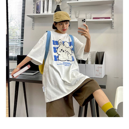
任。
４．使用「AFTEE先享後付」時，將依據個別帳號之用戶狀況，依本公司即
時審查核予不同之上限額度；若仍有額度不足之情形，本公司將視審查結果
請求用戶進行身份認證。
５．嚴禁一人註冊多個帳號或使用他人資訊註冊。若發現惡意使用之情形，
恩沛科技股份有限公司將有權停止該用戶之使用額度並採取法律行動。