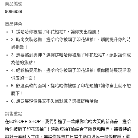
商品編號
超商取貨付款
9086939
LINE Pay
商品特色
Apple Pay
1. 搓哈哈你被騙了印花短袖T，讓你笑出腹肌！
2. 時尚女裝必備！搓哈哈你被騙了印花短袖T，瞬間提升你的時
街口支付
尚指數！
悠遊付
3. 想要煞到男神？選擇搓哈哈你被騙了印花短袖T，絕對讓你成
為他的焦點！
Google Pay
4. 輕鬆搞笑風格，搓哈哈你被騙了印花短袖T讓你隨時展現活潑
全盈+PAY
俏皮的一面！
5. 舒適柔軟的面料，搓哈哈你被騙了印花短袖T讓你穿上就不想
大哥付你分期
脫下！
相關說明
6. 想要展現個性又不失幽默感？選擇搓哈哈你
【大哥付你分期使用說明】
AFTEE先享後付
1.本服務由台灣大哥大提供，台灣大哥大用戶可立即使用無須另外申請。
2.付款方式選擇「大哥付你分期」，訂單成立後會自動跳轉到大哥付的交易
銷售重點
相關說明
流程，驗證手機門號後，選擇欲分期的期數、繳款截止日，確認付款後即完
【關於「AFTEE先享後付」】
在50％OFF SHOP，我們引進了一款讓你哈哈大笑的新商品 - 搓哈
成交易。
ATM付款
AFTEE先享後付是「在收到商品之後才付款」的支付方式。 讓您購物簡單
哈你被騙了印花短袖T！這款短袖T恤結合了幽默和時尚，將獨特的
3.實際核准額度、可分期數及費用金額請依後續交易確認頁面所載為準。
便利好安心！
4.訂單成立30分鐘內，如未前往確認交易或遇審核未通過，訂單將自動取
設計元素融入其中。無論你是想在日常生活中增添一絲俏皮感，還
１．簡單：不需註冊會員、不需綁卡、不需儲值。