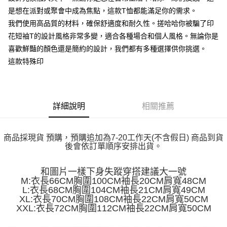
運送方式
消。如遇「轉專審核」未通過狀況，表示未達大哥付你分期系統評分，恕無
２．便利：只要手機號碼，簡訊認證，即可結帳。
是想在派對或聚會中成為焦點，這款T恤都能滿足你的需求。
法說明評估內容。
３．安心：先確認商品／服務後，再付款。
全家取貨付款
【繳款方式說明】
我們使用高品質的材料，確保舒適度和耐久性。搓哈哈你被騙了印
1.分期款項不併入電信帳單，「大哥付你分期」於每月結算日後寄送繳費提
每筆NT$45
花短袖T的設計風格非常多變，適合各種場合和個人風格。無論你是
【「AFTEE先享後付」結帳流程】
醒簡訊。
１．於結帳方式選擇「AFTEE先享後付」後，將跳轉至「AFTEE先享後付」
喜歡鮮豔的顏色還是簡約的設計，我們都有多種選擇供你挑選。
2.透過簡訊連結打開帳單後，可選擇「超商條碼／台灣大直營門市／銀行轉
付款 後全家取貨
結帳頁面，進行簡訊認證並確認金額後，即可完成結帳。
帳／街口支付／iPASS MONEY」等通路繳費。
這款特殊印
２．訂單成立數日內，您將收到繳費通知簡訊。
每筆NT$45
３．收到繳費通知簡訊後14天內，點擊此簡訊中的連結，可透過四大超商／
【注意事項】
ATM／網路銀行／等多元方式進行付款，方視為交易完成。
7-11取貨付款
1.本服務係由「台灣大哥大股份有限公司」（以下簡稱本公司）所提供，讓
※ 請注意：結帳手續完成當下不需立刻繳費，但若您需要取消訂單，請聯絡
用戶於交易時，得透過本服務購買商品或服務，並由商店將買賣／分期付款
每筆NT$45，滿NT$499(含以上)免運費
購買商品的店家。未經商家同意取消之訂單仍視為有效，需透過AFTEE先享
買賣價金債權讓與本公司後，依約使用本公司帳單繳交帳款。
詳細說明
相關推薦
後付繳納相關費用。
2.基於同意付款使用「大哥付你分期」之契約關係目的，商店將以您的個人
付款 後7-11取貨
※ 交易是否成功請以「AFTEE先享後付 」之結帳頁面顯示為準，若有關於
資料（包含姓名、電話或地址）提供予台灣大哥大進項蒐集、處理及利用，
是否繳費成功／繳費後需取消欲退款等相關疑問，請聯繫「AFTEE先享後付
每筆NT$45，滿NT$499(含以上)免運費
由本公司與您本人進行分期帳單所需資料之確認、核對及更正。
客戶支援中心」
https://netprotections.freshdesk.com/support/home
商品採現貨 預購，預購追加為7-20工作天(不含假日) 商品到貨
3.完整用戶服務條款，請詳閱以下連結：
https://oppay.tw/userRule
後會依訂單順序安排出貨。
宅配
【注意事項】
１．透過由恩沛科技股份有限公司提供之「AFTEE先享後付」服務完成之交
每筆NT$70，滿NT$499(含以上)免運費
和圖片一樣下身失蹤穿搭建議大一號
易，需依本服務之必要範圍內提供個人資料，並將交易相關給付款項請求債
M:衣長66CM胸圍100CM袖長20CM肩寬48CM
權轉讓予恩沛科技股份有限公司。
L:衣長68CM胸圍104CM袖長21CM肩寬49CM
２．關於個人資料處理事宜，請瀏覽以下網址：
XL:衣長70CM胸圍108CM袖長22CM肩寬50CM
https://aftee.tw/terms/#terms3
XXL:衣長72CM胸圍112CM袖長22CM肩寬50CM
３．未成年的使用者請事先徵得法定代理人或監護人之同意方可使用
「AFTEE先享後付」，若未經同意申辦者引起之損失，本公司不負相關責