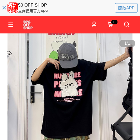
50 OFF SHOP
開啟APP
立刻使用官方APP
0
1
/
1