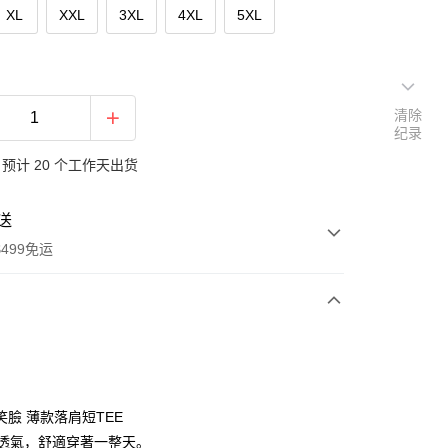
XL
XXL
3XL
4XL
5XL
清除
纪录
预计 20 个工作天出货
送
499免运
次付款
付款
笑臉 薄款落肩短TEE
輕薄透氣，舒適穿著一整天。