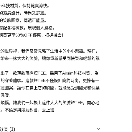
irsim科技材質，保持乾爽涼快。
獨特的落肩設計，時尚又舒適。
大大的笑臉圖案，傳遞正能量。
適合搭配各種褲款，展現個人風格。
y
在購買更享50％OFF優惠，把握機會！
碌的世界裡，我們常常忽略了生活中的小小樂趣。現在，
分期
你帶來一抹大大的笑臉，讓你重新感受到快樂和輕鬆的氛
你分期使用说明】
享后付
务由台湾大哥大提供，电信用户可立即使用无须另外申请。（限个
出了一款薄款落肩短TEE，採用了Airsim科技材質，為
门号，不开放公司户及预付卡使用）
的穿著體驗。這款短TEE不僅設計簡約時尚，更擁有一
方式选择 “大哥付你分期”，订单成立后会自动跳转到大哥付的交易
FTEE先享後付
笑臉圖案，讓你在穿上它的瞬間，就能感受到陽光和快樂
证手机门号后，选择欲分期的期数、缴款截止日，确认付款后即
款方式選擇AFTEE先享後付，將跳出AFTEE先享後付手機驗證視
。
的溫暖。
核准额度、可分期数及费用金额请依后续交易确认页面所载为准。
簡訊驗證之後，即可完成結帳手續。
煩惱，讓我們一起換上這件大大的笑臉短TEE，開心地
成立30分钟内，如未前往确认交易或遇审核未通过，订单将自动取
確認後不需事先繳費，商品會配送至您的指定地址。
天。不論是與朋友約會、去上班
“转专审核”未通过状况，表示未达系统评分，恕无法说明评估内
完成後，您的手機會收到一封繳費通知簡訊，APP會員則會收到
APP推播通知。
付款
式说明】
商品當下無需繳費，確認無誤後，請再利用繳費通知簡訊或AFTEE
款项不并入电信账单，“大哥付你分期”于每月结算日后寄送缴费提醒
5
大便利商店‧ATM/網銀等方式進行付款。
类 (1)