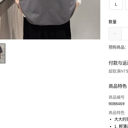
L
数量
预购商品：
付款与运
超取满NT$
付款方式
商品特色
信用卡一
商品编号
9088469
超商取货
商品特色
LINE Pay
大大的
1. 