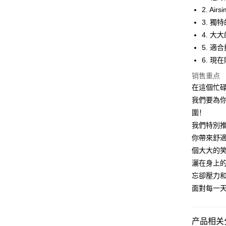
Apple Pay
2. A
街口支付
3. 
4. 
悠遊付
5. 
Google Pa
6. 現
Plus PAY
销售重点
在這個忙
大哥付你
我們要為
相关说明
圍！
【大哥付
AFTEE先
1. 本服
我們特別推
人月租型
相关说明
你帶來舒適
2. 付款
一、關於 A
個大大的
ATM付款
流程，验
1. 於付
完成交易
灑在身上
窗。
3. 实际
2. 進行
忘卻壓力和
4. 订单
3. 訂單
运送方式
面對每一
消。如遇 
4. 下訂
容。
AFTEE 
全家取貨
【缴款方
5. 收到
1. 分期
每笔NT$4
APP於四
产品相关分
短信。