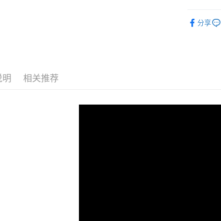
2. 通过
付款 後全
請留意繳費期
男裝
短
账／街口支付
享有最長 
每笔NT$4
分享
【注意事
繳費期限，
7-11取貨
1. 本服
算出。使用
过本服务
定能夠在期
每笔NT$4
本公司后
收到商品與
2. 基于
付款 後7-
说明
相关推荐
资料（包
二、付款
每笔NT$4
用，由台
1. 初次
3. 完整
之上限額
宅配
2. 結帳金
3. 目前
每笔NT$7
三、聲明
「AFTE
)所提供，
(包含但不
予 AFT
集、處理、
明』（
http
若款項超過
未成年的