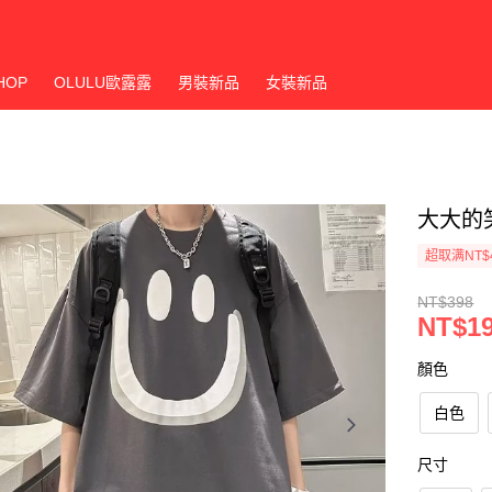
HOP
OLULU歐露露
男裝新品
女裝新品
大大的笑
超取满NT$
NT$398
NT$1
顏色
白色
尺寸