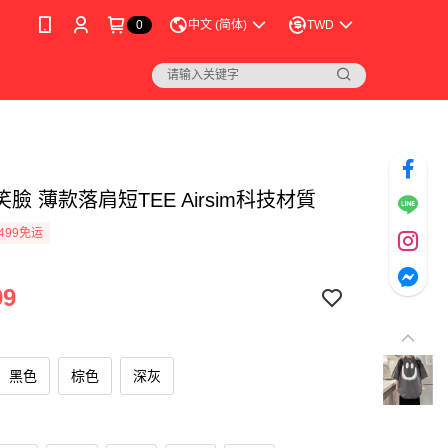
0
中文 (简体)
TWD
臉 薄款落肩短TEE Airsim科技材質
499免运
99
黑色
棕色
深灰