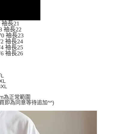
1 袖長21
8 袖長22
70 袖長23
72 袖長24
74 袖長25
76 袖長26
穿L
XL
3XL
cm為正常範圍
買即為同意等待追加^^)