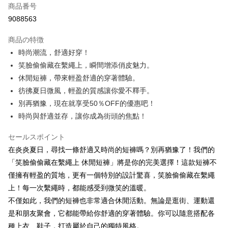
商品番号
コンビニ店頭代金引換
9088563
LINE Pay
商品の特徴
Apple Pay
時尚潮流，舒適好穿！
笑臉偷偷藏在繫繩上，瞬間增添俏皮魅力。
JKOPAY
休閒短褲，帶來輕盈舒適的穿著體驗。
Easy Wallet
彷彿夏日微風，輕盈的質感讓你愛不釋手。
別再猶豫，現在就享受50％OFF的優惠吧！
Google Pay
時尚與舒適並存，讓你成為街頭的焦點！
Plus Pay
セールスポイント
OP Pay Later
在炎炎夏日，尋找一條舒適又時尚的短褲嗎？別再猶豫了！我們的
説明
「笑臉偷偷藏在繫繩上 休閒短褲」將是你的完美選擇！這款短褲不
【OP Pay Later 使用説明】
AFTEE代金後払い
僅擁有輕盈的質地，更有一個特別的設計驚喜，笑臉偷偷藏在繫繩
1. 本サービスは台湾大哥大によって提供され、台湾大哥大のユーザーは追
加の申請なしで即時に利用可能です。
説明
上！每一次繫繩時，都能感受到微笑的溫暖。
2. 支払い方法で「OP Pay Later」を選択すると、注文が成立した後に自動
一、 AFTEE代金後払いについて
不僅如此，我們的短褲也非常適合休閒活動。無論是逛街、運動還
的に OP Pay Later の取引プロセスに移行し、携帯番号を確認後、分割払
ATM払い
1.お支払い方法でAFTEE代金後払いを選択すると、携帯電話認証ウィンド
是和朋友聚會，它都能帶給你舒適的穿著體驗。你可以隨意搭配各
いの回数や支払い期限を選択し、支払いを確認すると取引が完了します。
ウが表示されます。
3. 実際の承認額、分割回数および費用については、後続の取引確認ページ
種上衣、鞋子，打造屬於自己的獨特風格。
2.SMSで認証してお支払い手続を進めてください。