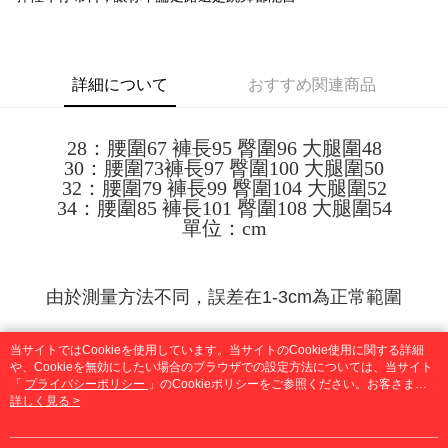
配送方法
を基準とします。
3.注文するときのお支払いは不要です。商品はご指定の住所に配送されま
4. 注文成立後30分以内に確認取引を行わない場合や審査が通過しない場
す。
全家取貨付款
合、注文は自動的にキャンセルされます。「転専審査」に未通過の状況が
4.ご注文が完了すると、携帯に支払い通知のSMSが届きます。アプリ会員
発生した場合は、システムの評価基準に達していないことを意味し、評価
配送毎にNT$45
の場合は、AFTEE アプリプッシュ通知が届きます。
内容についての説明はいたしかねます。
詳細について
おすすめ関連商品
5.商品受け取り時のお支払いは不要です。商品を確かめてから、SMSまた
付款 後全家取貨
はアプリの通知に従って、4大コンビニ、またはATM/オンラインバンキン
グでお支払いください。
配送毎にNT$45
【支払い方法の説明】
28：腰圍67 褲長95 臀圍96 大腿圍48
1. 分割払いの金額は電信請求書に統合されず、「OP Pay Later」は毎月の
代金納付期限は最短で 14 日以内ですので、ご注意ください。AFTEE アプ
7-11取貨付款
30：腰圍73褲長97 臀圍100 大腿圍50
締め日後に支払いリマインダーのSMSを送信します。
リをダウンロードして AFTEE 会員になるとお支払い期限を最長 45 日以内
32：腰圍79 褲長99 臀圍104 大腿圍52
2. SMSのリンクを通じて請求書を開いた後、「コンビニバーコード／台湾
配送毎にNT$45、NT$499以上で送料無料
まで延長できます。
大直営店舗／銀行振込／街口支払い／iPASS MONEY」などのチャネルで
34：腰圍85 褲長101 臀圍108 大腿圍54
支払いを選択できます。
單位：cm
付款 後7-11取貨
お支払期限は、ショップが請求した期日と、AFTEEで延長できる日数をも
とに計算されます。AFTEEで注文すると、商品を受け取るまで支払い期限
配送毎にNT$45、NT$499以上で送料無料
【注意事項】
を延長できますが、商品を期限内に受け取れない場合があります（例：予
1. 本サービスは「台湾大哥大株式会社」（以下「当社」といいます）によ
約商品や商品到着日が比較的遅い商品）。そのため、商品到着の有無に関
宅配
由於測量方法不同，誤差在1-3cm為正常範圍
って提供され、ユーザーが取引時に本サービスを通じて商品やサービスを
わらず、AFTEEで指定された期限内にお支払いください。
購入できるようにし、店舗が売買／分割払い売買の債権を当社に譲渡した
配送毎にNT$70、NT$499以上で送料無料
後、契約に基づいて当社の請求書で帳款を支払うことになります。
二、支払い限度額
預購追加商品時間約7-14天(不含假日，購買即為同意
2. 「OP Pay Later」を利用する契約関係の目的から、店舗はあなたの個人
当サイトではCookieを使用しています。当サイトのCookie使用に関する詳細
1.初回 AFTEEを ご利用の際に、認証結果及び当社の審査の結果に基づ
等待追加^^)
情報（名前、電話または住所を含む）を台湾大哥大に提供し、収集、処理
や、Cookieを無効にしたい場合のブラウザでの設定方法については、当サイト
き、限度額が設定されます。
「
および利用するために、当社があなた本人と分割請求書に必要な情報の確
プライバシーポリシー
」のCookieポリシーをご参照ください。お客さま
2.決済金額は最低NT$20です。
が、当サイトを引き続き使用される場合、当社がサイト利用規約のCookieポリ
詳しく見る >
認、照合および修正を行います。
3.現在、台湾の会員のみご利用いただけます。
シーに基づいてCookieを使用することに同意したものとみなします。
3. 完全なユーザーサービス規約については、以下のリンクを参照してくだ
さい：
https://oppay.tw/userRule
三、利用規約「AFTEE代金後払い」（以下当サービスという）はネットプ