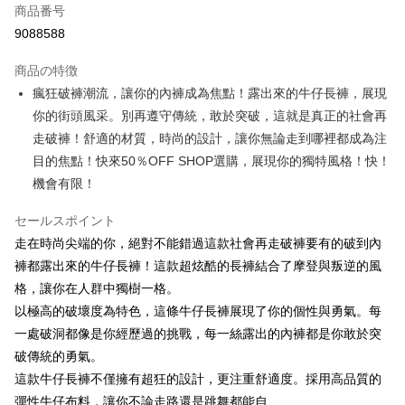
商品番号
コンビニ店頭代金引換
9088588
LINE Pay
商品の特徴
Apple Pay
瘋狂破褲潮流，讓你的內褲成為焦點！露出來的牛仔長褲，展現
你的街頭風采。別再遵守傳統，敢於突破，這就是真正的社會再
JKOPAY
走破褲！舒適的材質，時尚的設計，讓你無論走到哪裡都成為注
Easy Wallet
目的焦點！快來50％OFF SHOP選購，展現你的獨特風格！快！
機會有限！
Google Pay
Plus Pay
セールスポイント
走在時尚尖端的你，絕對不能錯過這款社會再走破褲要有的破到內
OP Pay Later
褲都露出來的牛仔長褲！這款超炫酷的長褲結合了摩登與叛逆的風
説明
格，讓你在人群中獨樹一格。
【OP Pay Later 使用説明】
AFTEE代金後払い
以極高的破壞度為特色，這條牛仔長褲展現了你的個性與勇氣。每
1. 本サービスは台湾大哥大によって提供され、台湾大哥大のユーザーは追
加の申請なしで即時に利用可能です。
説明
一處破洞都像是你經歷過的挑戰，每一絲露出的內褲都是你敢於突
2. 支払い方法で「OP Pay Later」を選択すると、注文が成立した後に自動
一、 AFTEE代金後払いについて
破傳統的勇氣。
的に OP Pay Later の取引プロセスに移行し、携帯番号を確認後、分割払
ATM払い
1.お支払い方法でAFTEE代金後払いを選択すると、携帯電話認証ウィンド
這款牛仔長褲不僅擁有超狂的設計，更注重舒適度。採用高品質的
いの回数や支払い期限を選択し、支払いを確認すると取引が完了します。
ウが表示されます。
3. 実際の承認額、分割回数および費用については、後続の取引確認ページ
彈性牛仔布料，讓你不論走路還是跳舞都能自
2.SMSで認証してお支払い手続を進めてください。