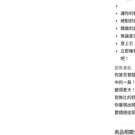
Apple Pay
街口支付
讓你的
絕對舒
悠遊付
精緻的
Google Pa
無論是
穿上它
全盈+PAY
立即擁
大哥付你
吧！
相關說明
銷售重點
【大哥付
AFTEE先
1.本服務
你是否曾
2.付款方
相關說明
中的一員！
流程，驗
【關於「A
變得更大！
ATM付款
完成交易
AFTEE
3.實際核
到無比的
便利好安
4.訂單成
１．簡單
你展現出時
消。如遇
２．便利
運送方式
要錯過這
無法說明
３．安心
【繳款方
全家取貨
1.分期款
【「AFT
醒簡訊。
每筆NT$4
１．於結帳
商品相關分
2.透過簡