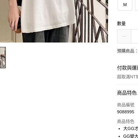
M
數量
預購商品：
付款與運
超取滿NT$
付款方式
商品特色
信用卡一
商品編號
9088995
超商取貨
商品特色
LINE Pay
大GG才
GG變大