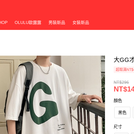
HOP
OLULU歐露露
男裝新品
女裝新品
大GG才
超取滿NT$
NT$296
NT$1
顏色
黑色
尺寸