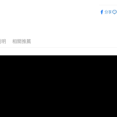
付」結帳
帳／街口支
付款 後全
２．訂單
男裝
短
３．收到繳
每筆NT$4
分享
【注意事
／ATM／
1.本服務
※ 請注意
7-11取貨
用戶於交
絡購買商品
款買賣價
先享後付
每筆NT$4
2.基於同
※ 交易是
資料（包
是否繳費成
付款 後7-
說明
相關推薦
用，由本
付客戶支
每筆NT$4
3.完整用
【注意事
宅配
１．透過由
交易，需
每筆NT$7
求債權轉
２．關於
https://aft
３．未成
「AFTE
任。
４．使用「
即時審查
結果請求
５．嚴禁
形，恩沛