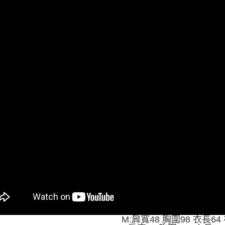
動。
M:肩寬48 胸圍98 衣長64