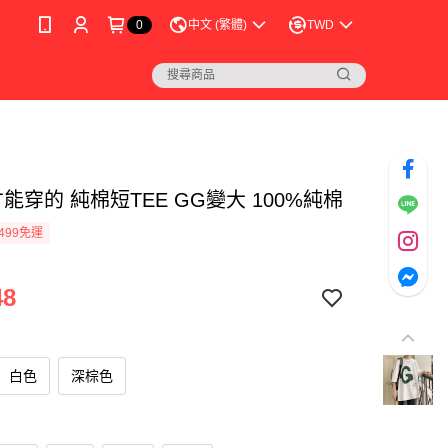
0
中文 (繁體)
TWD
能穿的 純棉短TEE GG變大 100%純棉
499免運
48
白色
深棕色