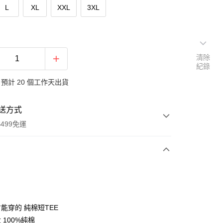
L
XL
XXL
3XL
清除
紀錄
預計 20 個工作天出貨
送方式
499免運
次付款
付款
能穿的 純棉短TEE
 100%純棉