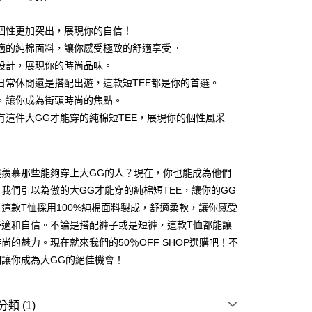
個性更加突出，展現你的自信！
適的純棉面料，讓你感受極致的舒適享受。
設計，展現你的時尚品味。
y
日常休閒還是搭配出遊，這款短TEE都是你的首選。
，讓你成為街頭時尚的焦點。
有這件大GG才能穿的純棉短TEE，展現你的個性風采
分期
你分期使用說明】
享後付
由台灣大哥大提供，台灣大哥大用戶可立即使用無須另外申請。
經羨慕那些能夠穿上大GG的人？現在，你也能成為他們
式選擇「大哥付你分期」，訂單成立後會自動跳轉到大哥付的交易
我們引以為傲的大GG才能穿的純棉短TEE，讓你的GG
證手機門號後，選擇欲分期的期數、繳款截止日，確認付款後即
FTEE先享後付」】
這款T恤採用100%純棉面料製成，舒適柔軟，讓你感受
。
先享後付是「在收到商品之後才付款」的支付方式。 讓您購物簡單
准額度、可分期數及費用金額請依後續交易確認頁面所載為準。
舒適和自信。不論是搭配褲子或是短褲，這款T恤都能讓
心！
立30分鐘內，如未前往確認交易或遇審核未通過，訂單將自動取
：不需註冊會員、不需綁卡、不需儲值。
尚的魅力。現在就來我們的50％OFF SHOP選購吧！不
「轉專審核」未通過狀況，表示未達大哥付你分期系統評分，恕
：只要手機號碼，簡訊認證，即可結帳。
個讓你成為大GG的絕佳機會！
評估內容。
：先確認商品／服務後，再付款。
式說明】
付款
項不併入電信帳單，「大哥付你分期」於每月結算日後寄送繳費提
EE先享後付」結帳流程】
5
方式選擇「AFTEE先享後付」後，將跳轉至「AFTEE先享後
類 (1)
訊連結打開帳單後，可選擇「超商條碼／台灣大直營門市／銀行轉