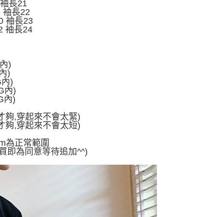
 袖長21
8 袖長22
0 袖長23
2 袖長24
G內)
內)
G內)
G內)
G內)
寬度才夠,穿起來不會太緊)
長度才夠,穿起來不會太短)
cm為正常範圍
買即為同意等待追加^^)