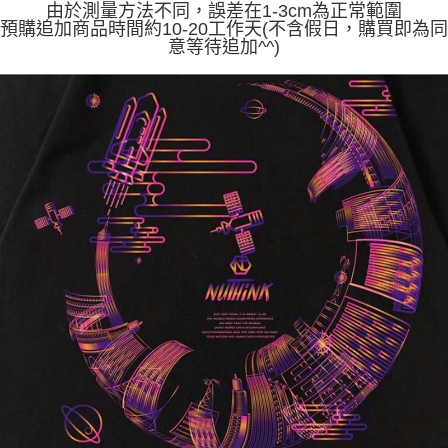
「AFTEE先享後付」，若未經同意申辦者引起之損失，本公司不負相關責
由於測量方法不同，誤差在1-3cm為正常範圍
預購追加商品時間約10-20工作天(不含假日，購買即為同
任。
４．使用「AFTEE先享後付」時，將依據個別帳號之用戶狀況，依本公司即
意等待追加^^)
時審查核予不同之上限額度；若仍有額度不足之情形，本公司將視審查結果
請求用戶進行身份認證。
５．嚴禁一人註冊多個帳號或使用他人資訊註冊。若發現惡意使用之情形，
恩沛科技股份有限公司將有權停止該用戶之使用額度並採取法律行動。