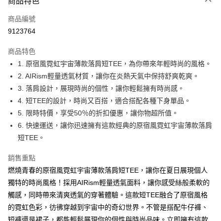
商品特色
信用卡一次付款
商品編號
超商取貨付款
9123764
LINE Pay
商品特色
Apple Pay
1. 原宿風霓虹宇宙薄款落肩短TEE，為你帶來年輕時尚的風格。
2. AIRism輕量透氣材質，讓你在炎熱天氣中保持舒爽乾爽。
街口支付
3. 落肩設計，展現時尚的個性，讓你輕鬆擁有時尚感。
悠遊付
4. 短TEE的設計，時尚又百搭，適合搭配各種下身單品。
5. 限時特價，享受50％的折扣優惠，讓你物超所值。
Google Pay
6. 快速運送，讓你迅速擁有這款經典的原宿風霓虹宇宙薄款落肩
全盈+PAY
短TEE。
大哥付你分期
銷售重點
相關說明
燃燒青春的原宿風霓虹宇宙薄款落肩短TEE，讓你在夏日展現個人
【大哥付你分期使用說明】
獨特的時尚風格！採用AIRism輕量透氣面料，讓你感受絲般柔軟的
AFTEE先享後付
1.本服務由台灣大哥大提供，台灣大哥大用戶可立即使用無須另外申請。
2.付款方式選擇「大哥付你分期」，訂單成立後會自動跳轉到大哥付的交易
觸感，同時帶來清爽透氣的穿著體驗。這款短TEE融合了原宿風格
相關說明
流程，驗證手機門號後，選擇欲分期的期數、繳款截止日，確認付款後即完
【關於「AFTEE先享後付」】
的霓虹色彩，彷彿穿越到宇宙中的奇幻世界。不管是搭配牛仔褲、
成交易。
ATM付款
AFTEE先享後付是「在收到商品之後才付款」的支付方式。 讓您購物簡單
短褲還是裙子，都能輕鬆展現你的個性與時尚品味。立即擁有這款
3.實際核准額度、可分期數及費用金額請依後續交易確認頁面所載為準。