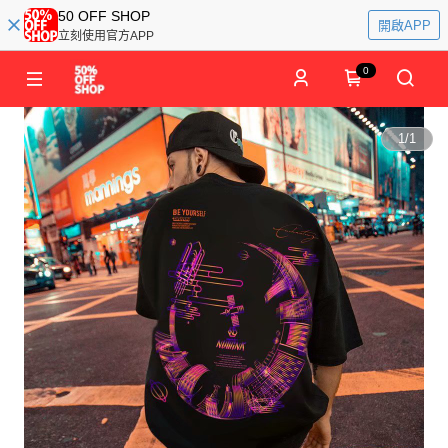
50 OFF SHOP
開啟APP
立刻使用官方APP
0
1
/
1