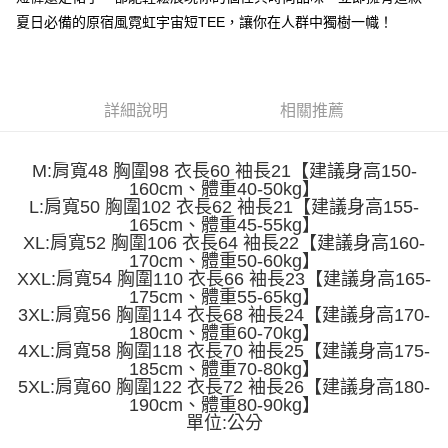
便利好安心！
4.訂單成立30分鐘內，如未前往確認交易或遇審核未通過，訂單將自動取
夏日必備的原宿風霓虹宇宙短TEE，讓你在人群中獨樹一幟！
１．簡單：不需註冊會員、不需綁卡、不需儲值。
運送方式
消。如遇「轉專審核」未通過狀況，表示未達大哥付你分期系統評分，恕無
２．便利：只要手機號碼，簡訊認證，即可結帳。
法說明評估內容。
３．安心：先確認商品／服務後，再付款。
全家取貨付款
【繳款方式說明】
1.分期款項不併入電信帳單，「大哥付你分期」於每月結算日後寄送繳費提
每筆NT$45
【「AFTEE先享後付」結帳流程】
醒簡訊。
詳細說明
相關推薦
１．於結帳方式選擇「AFTEE先享後付」後，將跳轉至「AFTEE先享後付」
2.透過簡訊連結打開帳單後，可選擇「超商條碼／台灣大直營門市／銀行轉
付款 後全家取貨
結帳頁面，進行簡訊認證並確認金額後，即可完成結帳。
帳／街口支付／iPASS MONEY」等通路繳費。
２．訂單成立數日內，您將收到繳費通知簡訊。
每筆NT$45
３．收到繳費通知簡訊後14天內，點擊此簡訊中的連結，可透過四大超商／
M:肩寬48 胸圍98 衣長60 袖長21【建議身高150-
【注意事項】
ATM／網路銀行／等多元方式進行付款，方視為交易完成。
160cm、體重40-50kg】
7-11取貨付款
1.本服務係由「台灣大哥大股份有限公司」（以下簡稱本公司）所提供，讓
※ 請注意：結帳手續完成當下不需立刻繳費，但若您需要取消訂單，請聯絡
L:肩寬50 胸圍102 衣長62 袖長21【建議身高155-
用戶於交易時，得透過本服務購買商品或服務，並由商店將買賣／分期付款
每筆NT$45，滿NT$499(含以上)免運費
購買商品的店家。未經商家同意取消之訂單仍視為有效，需透過AFTEE先享
165cm、體重45-55kg】
買賣價金債權讓與本公司後，依約使用本公司帳單繳交帳款。
XL:肩寬52 胸圍106 衣長64 袖長22【建議身高160-
後付繳納相關費用。
2.基於同意付款使用「大哥付你分期」之契約關係目的，商店將以您的個人
付款 後7-11取貨
※ 交易是否成功請以「AFTEE先享後付 」之結帳頁面顯示為準，若有關於
170cm、體重50-60kg】
資料（包含姓名、電話或地址）提供予台灣大哥大進項蒐集、處理及利用，
XXL:肩寬54 胸圍110 衣長66 袖長23【建議身高165-
是否繳費成功／繳費後需取消欲退款等相關疑問，請聯繫「AFTEE先享後付
每筆NT$45，滿NT$499(含以上)免運費
由本公司與您本人進行分期帳單所需資料之確認、核對及更正。
客戶支援中心」
https://netprotections.freshdesk.com/support/home
175cm、體重55-65kg】
3.完整用戶服務條款，請詳閱以下連結：
https://oppay.tw/userRule
3XL:肩寬56 胸圍114 衣長68 袖長24【建議身高170-
宅配
【注意事項】
180cm、體重60-70kg】
4XL:肩寬58 胸圍118 衣長70 袖長25【建議身高175-
１．透過由恩沛科技股份有限公司提供之「AFTEE先享後付」服務完成之交
每筆NT$70，滿NT$499(含以上)免運費
易，需依本服務之必要範圍內提供個人資料，並將交易相關給付款項請求債
185cm、體重70-80kg】
5XL:肩寬60 胸圍122 衣長72 袖長26【建議身高180-
權轉讓予恩沛科技股份有限公司。
２．關於個人資料處理事宜，請瀏覽以下網址：
190cm、體重80-90kg】
https://aftee.tw/terms/#terms3
單位:公分
３．未成年的使用者請事先徵得法定代理人或監護人之同意方可使用