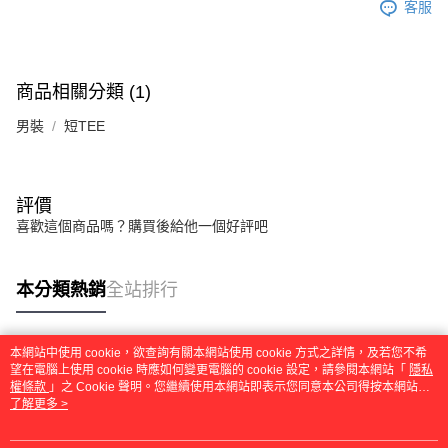
客服
商品相關分類 (1)
男裝
短TEE
評價
喜歡這個商品嗎？購買後給他一個好評吧
本分類熱銷
全站排行
本網站中使用 cookie，欲查詢有關本網站使用 cookie 方式之詳情，及若您不希
熱門標籤
望在電腦上使用 cookie 時應如何變更電腦的 cookie 設定，請參閱本網站「
隱私
權條款
」之 Cookie 聲明。您繼續使用本網站即表示您同意本公司得按本網站使
用條款之 Cookie 聲明使用 cookie。
了解更多 >