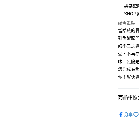
Apple Pay
男裝館
街口支付
SHO
悠遊付
銷售重點
當酷熱的夏
Google Pa
到魚躍龍門
全盈+PAY
的不二之選
受，不再
大哥付你
味。無論是
相關說明
讓你成為焦
【大哥付
AFTEE先
1.本服務
你！趕快
2.付款方
相關說明
流程，驗
【關於「A
ATM付款
完成交易
AFTEE
商品相關分
3.實際核
便利好安
4.訂單成
１．簡單
男裝
短
消。如遇
２．便利
運送方式
分享
無法說明
３．安心
【繳款方
全家取貨
1.分期款
【「AFT
醒簡訊。
每筆NT$4
１．於結帳
2.透過簡