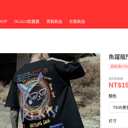
HOP
OLULU歐露露
男裝新品
女裝新品
魚躍龍門
超取滿NT$
NT$398
NT$1
顏色
T635黑
尺寸