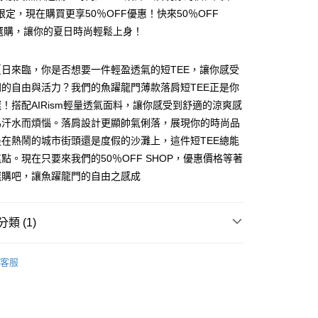
限定，現在購買更享50％OFF優惠！快來50％OFF
P選購，讓你的夏日時尚輕鬆上身！
日來臨，你是否想要一件輕盈透氣的短TEE，讓你感受
y
的自由與活力？我們的魚躍龍門薄款落肩短TEE正是你
！搭配AIRism輕量透氣面料，讓你感受到舒適的涼爽感
為汗水而煩惱。落肩設計更顯帥氣俐落，展現你的時尚品
分期
在熱鬧的城市街頭還是度假的沙灘上，這件短TEE總能
點。現在只要來我們的50％OFF SHOP，優惠價格等著
你分期使用說明】
享後付
由台灣大哥大提供，台灣大哥大用戶可立即使用無須另外申請。
選購吧，讓魚躍龍門的自由之感成
式選擇「大哥付你分期」，訂單成立後會自動跳轉到大哥付的交易
證手機門號後，選擇欲分期的期數、繳款截止日，確認付款後即
FTEE先享後付」】
。
先享後付是「在收到商品之後才付款」的支付方式。 讓您購物簡單
類 (1)
准額度、可分期數及費用金額請依後續交易確認頁面所載為準。
心！
立30分鐘內，如未前往確認交易或遇審核未通過，訂單將自動取
：不需註冊會員、不需綁卡、不需儲值。
TEE
「轉專審核」未通過狀況，表示未達大哥付你分期系統評分，恕
：只要手機號碼，簡訊認證，即可結帳。
客服
評估內容。
：先確認商品／服務後，再付款。
式說明】
付款
項不併入電信帳單，「大哥付你分期」於每月結算日後寄送繳費提
EE先享後付」結帳流程】
5
方式選擇「AFTEE先享後付」後，將跳轉至「AFTEE先享後
訊連結打開帳單後，可選擇「超商條碼／台灣大直營門市／銀行轉