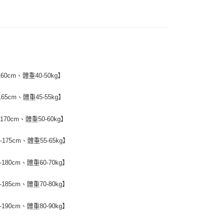
頁面，進行簡訊認證並確認金額後，即可完成結帳。
付／iPASS MONEY」等通路繳費。
家取貨
成立數日內，您將收到繳費通知簡訊。
費通知簡訊後14天內，點擊此簡訊中的連結，可透過四大超商
5
項】
網路銀行／等多元方式進行付款，方視為交易完成。
係由「台灣大哥大股份有限公司」（以下簡稱本公司）所提供，讓
：結帳手續完成當下不需立刻繳費，但若您需要取消訂單，請聯
付款
易時，得透過本服務購買商品或服務，並由商店將買賣／分期付
的店家。未經商家同意取消之訂單仍視為有效，需透過AFTEE
金債權讓與本公司後，依約使用本公司帳單繳交帳款。
繳納相關費用。
5，滿NT$499(含以上)免運費
意付款使用「大哥付你分期」之契約關係目的，商店將以您的個人
否成功請以「AFTEE先享後付 」之結帳頁面顯示為準，若有關於
含姓名、電話或地址）提供予台灣大哥大進項蒐集、處理及利
功／繳費後需取消欲退款等相關疑問，請聯繫「AFTEE先享後
11取貨
60cm、體重40-50kg】
公司與您本人進行分期帳單所需資料之確認、核對及更正。
援中心」
https://netprotections.freshdesk.com/support/home
5，滿NT$499(含以上)免運費
戶服務條款，請詳閱以下連結：
https://oppay.tw/userRule
65cm、體重45-55kg】
項】
恩沛科技股份有限公司提供之「AFTEE先享後付」服務完成之
依本服務之必要範圍內提供個人資料，並將交易相關給付款項請
0，滿NT$499(含以上)免運費
170cm、體重50-60kg】
讓予恩沛科技股份有限公司。
個人資料處理事宜，請瀏覽以下網址：
175cm、體重55-65kg】
ee.tw/terms/#terms3
年的使用者請事先徵得法定代理人或監護人之同意方可使用
E先享後付」，若未經同意申辦者引起之損失，本公司不負相關責
180cm、體重60-70kg】
AFTEE先享後付」時，將依據個別帳號之用戶狀況，依本公司
185cm、體重70-80kg】
核予不同之上限額度；若仍有額度不足之情形，本公司將視審查
用戶進行身份認證。
一人註冊多個帳號或使用他人資訊註冊。若發現惡意使用之情
190cm、體重80-90kg】
科技股份有限公司將有權停止該用戶之使用額度並採取法律行