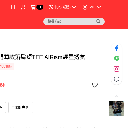
0
中文 (繁體)
TWD
薄款落肩短TEE AIRism輕量透氣
499免運
99
色
T635白色