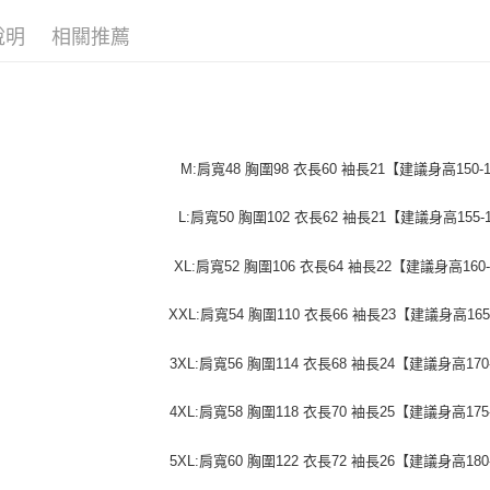
付」結帳
帳／街口支
付款 後全
２．訂單
說明
相關推薦
３．收到繳
每筆NT$4
【注意事
／ATM／
1.本服務
※ 請注意
7-11取貨
用戶於交
絡購買商品
款買賣價
先享後付
每筆NT$4
2.基於同
※ 交易是
資料（包
是否繳費成
付款 後7-
M:肩寬48 胸圍98 衣長60 袖長21【建議身高150-1
用，由本
付客戶支
每筆NT$4
3.完整用
L:肩寬50 胸圍102 衣長62 袖長21【建議身高155-1
【注意事
宅配
１．透過由
交易，需
每筆NT$7
XL:肩寬52 胸圍106 衣長64 袖長22【建議身高160-
求債權轉
２．關於
XXL:肩寬54 胸圍110 衣長66 袖長23【建議身高165-
https://aft
３．未成
「AFTE
3XL:肩寬56 胸圍114 衣長68 袖長24【建議身高170-
任。
４．使用「
4XL:肩寬58 胸圍118 衣長70 袖長25【建議身高175-
即時審查
結果請求
５．嚴禁
5XL:肩寬60 胸圍122 衣長72 袖長26【建議身高180-
形，恩沛