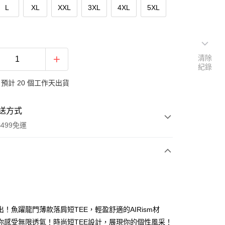
L
XL
XXL
3XL
4XL
5XL
清除
紀錄
預計 20 個工作天出貨
送方式
499免運
次付款
付款
出！魚躍龍門薄款落肩短TEE，輕盈舒適的AIRism材
你感受無限透氣！時尚短TEE設計，展現你的個性風采！