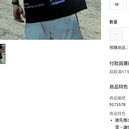
M
數量
預購商品：
付款與運
超取滿NT$
付款方式
商品特色
信用卡一
商品編號
9171578
超商取貨
商品特色
LINE Pay
搶先推
質，讓