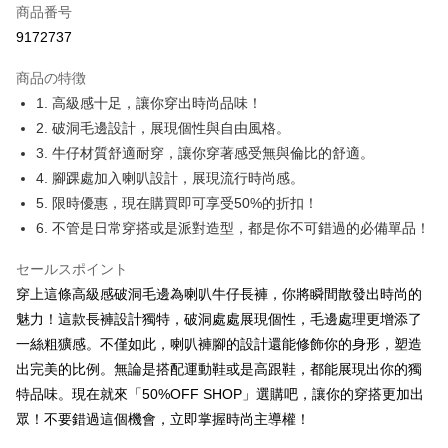
商品番号
コンビニ店頭代金引換
9172737
LINE Pay
商品の特徴
Apple Pay
1. 高級感十足，讓你穿出時尚品味！
2. 破洞毛邊設計，展現個性與自由風格。
JKOPAY
3. 牛仔材質舒適耐穿，讓你穿著感受無與倫比的舒適。
Easy Wallet
4. 腳踝處加入喇叭設計，展現流行時尚感。
5. 限時優惠，現在購買即可享受50%的折扣！
Google Pay
6. 不管是日常穿搭或是派對造型，都是你不可錯過的必備單品！
Plus Pay
セールスポイント
OP Pay Later
穿上這條高級感破洞毛邊為喇叭牛仔長褲，你將瞬間散發出時尚的
説明
魅力！這款長褲設計獨特，破洞處處展現個性，毛邊處理更增添了
【OP Pay Later 使用説明】
AFTEE代金後払い
一絲粗獷感。不僅如此，喇叭褲腳的設計還能修飾你的身形，塑造
1. 本サービスは台湾大哥大によって提供され、台湾大哥大のユーザーは追
加の申請なしで即時に利用可能です。
説明
出完美的比例。無論是搭配運動鞋或是高跟鞋，都能展現出你的獨
2. 支払い方法で「OP Pay Later」を選択すると、注文が成立した後に自動
一、 AFTEE代金後払いについて
特品味。現在就來「50%OFF SHOP」選購吧，讓你的穿搭更加出
的に OP Pay Later の取引プロセスに移行し、携帯番号を確認後、分割払
ATM払い
1.お支払い方法でAFTEE代金後払いを選択すると、携帯電話認証ウィンド
眾！不要錯過這個機會，立即掌握時尚主導權！
いの回数や支払い期限を選択し、支払いを確認すると取引が完了します。
ウが表示されます。
3. 実際の承認額、分割回数および費用については、後続の取引確認ページ
2.SMSで認証してお支払い手続を進めてください。