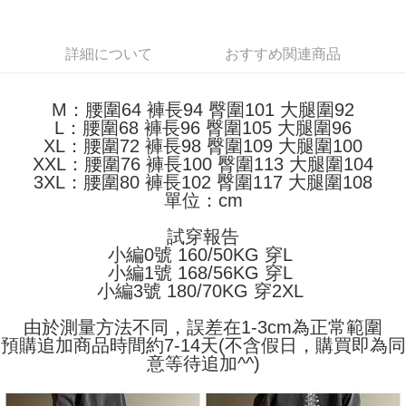
配送方法
を基準とします。
3.注文するときのお支払いは不要です。商品はご指定の住所に配送されま
4. 注文成立後30分以内に確認取引を行わない場合や審査が通過しない場
す。
全家取貨付款
合、注文は自動的にキャンセルされます。「転専審査」に未通過の状況が
4.ご注文が完了すると、携帯に支払い通知のSMSが届きます。アプリ会員
詳細について
おすすめ関連商品
発生した場合は、システムの評価基準に達していないことを意味し、評価
配送毎にNT$45
の場合は、AFTEE アプリプッシュ通知が届きます。
内容についての説明はいたしかねます。
5.商品受け取り時のお支払いは不要です。商品を確かめてから、SMSまた
付款 後全家取貨
はアプリの通知に従って、4大コンビニ、またはATM/オンラインバンキン
M：腰圍64 褲長94 臀圍101 大腿圍92
グでお支払いください。
配送毎にNT$45
【支払い方法の説明】
L：腰圍68 褲長96 臀圍105 大腿圍96
1. 分割払いの金額は電信請求書に統合されず、「OP Pay Later」は毎月の
XL：腰圍72 褲長98 臀圍109 大腿圍100
代金納付期限は最短で 14 日以内ですので、ご注意ください。AFTEE アプ
7-11取貨付款
締め日後に支払いリマインダーのSMSを送信します。
リをダウンロードして AFTEE 会員になるとお支払い期限を最長 45 日以内
XXL：腰圍76 褲長100 臀圍113 大腿圍104
2. SMSのリンクを通じて請求書を開いた後、「コンビニバーコード／台湾
配送毎にNT$45、NT$499以上で送料無料
まで延長できます。
3XL：腰圍80 褲長102 臀圍117 大腿圍108
大直営店舗／銀行振込／街口支払い／iPASS MONEY」などのチャネルで
單位：cm
支払いを選択できます。
付款 後7-11取貨
お支払期限は、ショップが請求した期日と、AFTEEで延長できる日数をも
とに計算されます。AFTEEで注文すると、商品を受け取るまで支払い期限
配送毎にNT$45、NT$499以上で送料無料
試穿報告
【注意事項】
を延長できますが、商品を期限内に受け取れない場合があります（例：予
1. 本サービスは「台湾大哥大株式会社」（以下「当社」といいます）によ
小編0號 160/50KG 穿L
約商品や商品到着日が比較的遅い商品）。そのため、商品到着の有無に関
宅配
って提供され、ユーザーが取引時に本サービスを通じて商品やサービスを
小編1號 168/56KG 穿L
わらず、AFTEEで指定された期限内にお支払いください。
購入できるようにし、店舗が売買／分割払い売買の債権を当社に譲渡した
小編3號 180/70KG 穿2XL
配送毎にNT$70、NT$499以上で送料無料
後、契約に基づいて当社の請求書で帳款を支払うことになります。
二、支払い限度額
2. 「OP Pay Later」を利用する契約関係の目的から、店舗はあなたの個人
1.初回 AFTEEを ご利用の際に、認証結果及び当社の審査の結果に基づ
由於測量方法不同，誤差在1-3cm為正常範圍
情報（名前、電話または住所を含む）を台湾大哥大に提供し、収集、処理
き、限度額が設定されます。
預購追加商品時間約7-14天(不含假日，購買即為同
および利用するために、当社があなた本人と分割請求書に必要な情報の確
2.決済金額は最低NT$20です。
意等待追加^^)
認、照合および修正を行います。
3.現在、台湾の会員のみご利用いただけます。
3. 完全なユーザーサービス規約については、以下のリンクを参照してくだ
さい：
https://oppay.tw/userRule
三、利用規約「AFTEE代金後払い」（以下当サービスという）はネットプ