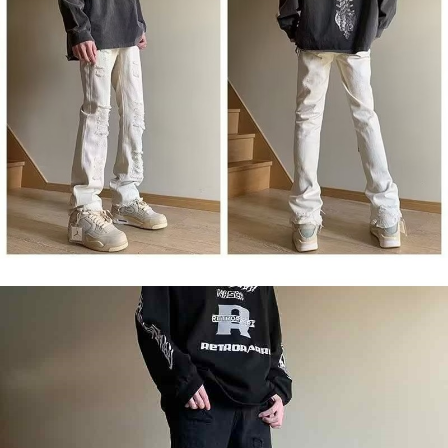
ロテクションズ（以下 AFTEE という）が提供し、AFTEEが代金を徴収し
ます。当サービスご利用の際に提供しなければならない個人情報（注文者
の氏名、電話番号、受取人の氏名、電話番号、受取人住所を含むがこれに
限らない）は、AFTEEに渡され当サービスで必要な範囲内で利用されま
す。AFTEEの個人情報の収集、処理、利用について、詳細はAFTEE公式ホ
ームページの『個人情報の収集、処理及び利用に関する声明』をご参照く
ださい（
https://aftee.tw/privacypolicy/
）。
AFTEEの初回ご利用の際に、審査を通過すれば、最高額がNT$10,000にな
ります。支払い期限を過ぎた場合、その金額に基づいて年利20%の遅延滞
納金が加算されます。未成年の利用者は、事前に法定代理人または後見人
の同意を得ればAFTEEをご利用いただけます。
個人情報の処理、利用について疑問がある、または関連する法律の権利を
行使したい場合は、ネットプロテクションズ
cs_tw@netprotections.co.jp
にご連絡ください。上記に示した個人情報を、必要な購入注文書とあわせ
てAFTEEにご提供いただく、またはAFTEEにあなたの個人情報の収集、処
理、利用を許可することににご同意いただけない場合は、当サービスを選
択しないでください。