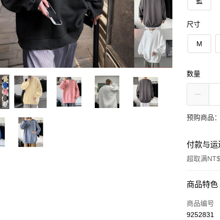
藍
尺寸
M
数量
预购商品：
付款与运
超取满NT$
付款方式
商品特色
信用卡一
商品编号
9252831