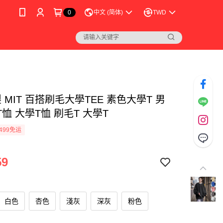
0
中文 (简体)
TWD
 MIT 百搭刷毛大學TEE 素色大學T 男
恤 大學T恤 刷毛T 大學T
499免运
59
白色
杏色
淺灰
深灰
粉色