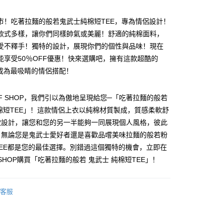
付款
市！吃著拉麵的般若鬼武士純棉短TEE，專為情侶設計！
款式多樣，讓你們同樣帥氣或美麗！舒適的純棉面料，
愛不釋手！獨特的設計，展現你們的個性與品味！現在
能享受50％OFF優惠！快來選購吧，擁有這款超酷的
，成為最吸睛的情侶搭配！
y
FF SHOP，我們引以為傲地呈現給您─「吃著拉麵的般若
棉短TEE」！這款情侶上衣以純棉材質製成，質感柔軟舒
款設計，讓您和您的另一半能夠一同展現個人風格，彼此
分期
。無論您是鬼武士愛好者還是喜歡品嚐美味拉麵的般若粉
EE都是您的最佳選擇。別錯過這個獨特的機會，立即在
你分期使用说明】
享后付
务由台湾大哥大提供，电信用户可立即使用无须另外申请。（限个
F SHOP購買「吃著拉麵的般若 鬼武士 純棉短TEE」！
门号，不开放公司户及预付卡使用）
方式选择 “大哥付你分期”，订单成立后会自动跳转到大哥付的交易
FTEE先享後付
证手机门号后，选择欲分期的期数、缴款截止日，确认付款后即
款方式選擇AFTEE先享後付，將跳出AFTEE先享後付手機驗證視
客服
。
核准额度、可分期数及费用金额请依后续交易确认页面所载为准。
簡訊驗證之後，即可完成結帳手續。
成立30分钟内，如未前往确认交易或遇审核未通过，订单将自动取
確認後不需事先繳費，商品會配送至您的指定地址。
“转专审核”未通过状况，表示未达系统评分，恕无法说明评估内