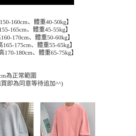
s://aftee.tw/privacypolicy/
）。
繳費期限，將根據當次的金額加收年利率 16% 的逾期滯納金。
使用者，請事先徵得法定代理人或監護人之同意方可使用
0-160cm、體重40-50kg】
5-165cm、體重45-55kg】
個人資料之處理、利用有任何疑問，或欲行使相關法律權利，請
60-170cm、體重50-60kg】
科技股份有限公司。若您不同意我們將上開所示之個人資料，連
65-175cm、體重55-65kg】
買訂單資訊提供予 AFTEE ，或讓 AFTEE 蒐集處理利用您的個
請勿選用本服務。
70-180cm、體重65-75kg】
cm為正常範圍
購買即為同意等待追加^^)