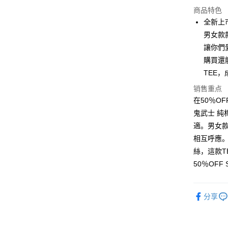
超商取货
商品特色
LINE Pay
全新上
男女款
Apple Pay
讓你們
街口支付
購買還
TEE
悠遊付
销售重点
Google Pa
在50％O
Plus PAY
鬼武士 純
適。男女
大哥付你
相互呼應
相关说明
絲，這款T
【大哥付
AFTEE先
1. 本服
50％OF
人月租型
相关说明
2. 付款
一、關於 A
ATM付款
流程，验
1. 於付
分享
完成交易
窗。
3. 实际
2. 進行
4. 订单
3. 訂單
运送方式
消。如遇 