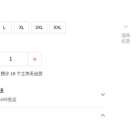
L
XL
3XL
XXL
清除
纪录
预计 18 个工作天出货
送
499免运
次付款