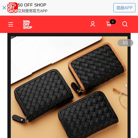
50 OFF SHOP
開啟APP
立刻使用官方APP
0
1
/
1