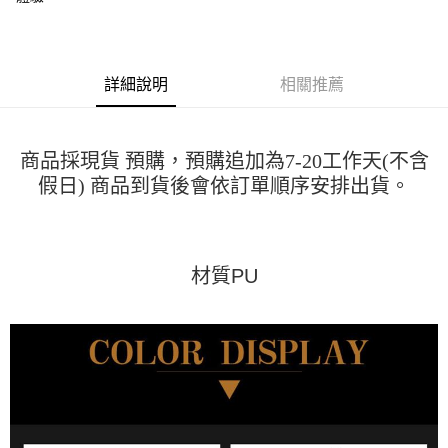
運送方式
消。如遇「轉專審核」未通過狀況，表示未達大哥付你分期系統評分，恕無
２．便利：只要手機號碼，簡訊認證，即可結帳。
法說明評估內容。
３．安心：先確認商品／服務後，再付款。
全家取貨付款
【繳款方式說明】
1.分期款項不併入電信帳單，「大哥付你分期」於每月結算日後寄送繳費提
每筆NT$45
【「AFTEE先享後付」結帳流程】
醒簡訊。
詳細說明
相關推薦
１．於結帳方式選擇「AFTEE先享後付」後，將跳轉至「AFTEE先享後付」
2.透過簡訊連結打開帳單後，可選擇「超商條碼／台灣大直營門市／銀行轉
付款 後全家取貨
結帳頁面，進行簡訊認證並確認金額後，即可完成結帳。
帳／街口支付／iPASS MONEY」等通路繳費。
２．訂單成立數日內，您將收到繳費通知簡訊。
每筆NT$45
３．收到繳費通知簡訊後14天內，點擊此簡訊中的連結，可透過四大超商／
【注意事項】
商品採現貨 預購，預購追加為7-20工作天(不含
ATM／網路銀行／等多元方式進行付款，方視為交易完成。
7-11取貨付款
1.本服務係由「台灣大哥大股份有限公司」（以下簡稱本公司）所提供，讓
※ 請注意：結帳手續完成當下不需立刻繳費，但若您需要取消訂單，請聯絡
假日) 商品到貨後會依訂單順序安排出貨。
用戶於交易時，得透過本服務購買商品或服務，並由商店將買賣／分期付款
每筆NT$45，滿NT$499(含以上)免運費
購買商品的店家。未經商家同意取消之訂單仍視為有效，需透過AFTEE先享
買賣價金債權讓與本公司後，依約使用本公司帳單繳交帳款。
後付繳納相關費用。
2.基於同意付款使用「大哥付你分期」之契約關係目的，商店將以您的個人
付款 後7-11取貨
※ 交易是否成功請以「AFTEE先享後付 」之結帳頁面顯示為準，若有關於
資料（包含姓名、電話或地址）提供予台灣大哥大進項蒐集、處理及利用，
是否繳費成功／繳費後需取消欲退款等相關疑問，請聯繫「AFTEE先享後付
每筆NT$45，滿NT$499(含以上)免運費
由本公司與您本人進行分期帳單所需資料之確認、核對及更正。
客戶支援中心」
https://netprotections.freshdesk.com/support/home
材質PU
3.完整用戶服務條款，請詳閱以下連結：
https://oppay.tw/userRule
宅配
【注意事項】
１．透過由恩沛科技股份有限公司提供之「AFTEE先享後付」服務完成之交
每筆NT$70，滿NT$499(含以上)免運費
易，需依本服務之必要範圍內提供個人資料，並將交易相關給付款項請求債
權轉讓予恩沛科技股份有限公司。
２．關於個人資料處理事宜，請瀏覽以下網址：
https://aftee.tw/terms/#terms3
３．未成年的使用者請事先徵得法定代理人或監護人之同意方可使用
「AFTEE先享後付」，若未經同意申辦者引起之損失，本公司不負相關責