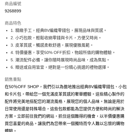
商品編號
超商取貨付款
9268899
LINE Pay
商品特色
Apple Pay
1. 精緻手工，經典BV編織零錢包，展現品味與質感。
2. 小巧包款，輕鬆收納零錢與卡片，方便又時尚。
街口支付
3. 皮革質感，觸感柔軟舒適，展現優雅風範。
悠遊付
4. 特價優惠，享受50% OFF折扣，物超所值的購物體驗。
5. 潮流配件必備，讓你隨時展現時尚品味，成為焦點。
Google Pay
6. 贈送或自用皆宜，絕對是一份精心挑選的禮物選擇。
全盈+PAY
銷售重點
大哥付你分期
在50％OFF SHOP，我們引以為傲地推出經典BV編織零錢包、小包
相關說明
和卡片包，帶給您一個充滿皮革質感的奢華體驗。這些精心製作的
【大哥付你分期使用說明】
配件將完美地搭配您的潮流風格，展現您的個人品味。無論是用於
AFTEE先享後付
1.本服務由台灣大哥大提供，台灣大哥大用戶可立即使用無須另外申請。
2.付款方式選擇「大哥付你分期」，訂單成立後會自動跳轉到大哥付的交易
日常使用還是特殊場合，這些包款都能為您提供方便和時尚的解決
相關說明
流程，驗證手機門號後，選擇欲分期的期數、繳款截止日，確認付款後即完
【關於「AFTEE先享後付」】
方案。立即前往我們的網站，抓住這個難得的機會，以半價優惠購
成交易。
ATM付款
AFTEE先享後付是「在收到商品之後才付款」的支付方式。 讓您購物簡單
買您喜愛的商品。讓我們為您帶來一個獨特而令人難以忘懷的購物
3.實際核准額度、可分期數及費用金額請依後續交易確認頁面所載為準。
便利好安心！
4.訂單成立30分鐘內，如未前往確認交易或遇審核未通過，訂單將自動取
體驗。
１．簡單：不需註冊會員、不需綁卡、不需儲值。