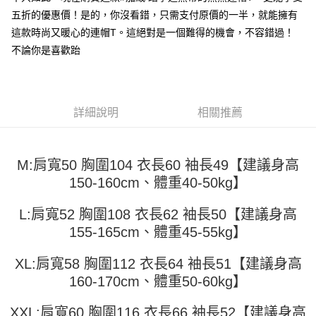
運送方式
消。如遇「轉專審核」未通過狀況，表示未達大哥付你分期系統評分，恕無
２．便利：只要手機號碼，簡訊認證，即可結帳。
五折的優惠價！是的，你沒看錯，只需支付原價的一半，就能擁有
法說明評估內容。
３．安心：先確認商品／服務後，再付款。
全家取貨付款
【繳款方式說明】
這款時尚又暖心的連帽T。這絕對是一個難得的機會，不容錯過！
1.分期款項不併入電信帳單，「大哥付你分期」於每月結算日後寄送繳費提
每筆NT$45
不論你是喜歡跆
【「AFTEE先享後付」結帳流程】
醒簡訊。
１．於結帳方式選擇「AFTEE先享後付」後，將跳轉至「AFTEE先享後付」
2.透過簡訊連結打開帳單後，可選擇「超商條碼／台灣大直營門市／銀行轉
付款 後全家取貨
結帳頁面，進行簡訊認證並確認金額後，即可完成結帳。
帳／街口支付／iPASS MONEY」等通路繳費。
２．訂單成立數日內，您將收到繳費通知簡訊。
每筆NT$45
３．收到繳費通知簡訊後14天內，點擊此簡訊中的連結，可透過四大超商／
【注意事項】
詳細說明
相關推薦
ATM／網路銀行／等多元方式進行付款，方視為交易完成。
7-11取貨付款
1.本服務係由「台灣大哥大股份有限公司」（以下簡稱本公司）所提供，讓
※ 請注意：結帳手續完成當下不需立刻繳費，但若您需要取消訂單，請聯絡
用戶於交易時，得透過本服務購買商品或服務，並由商店將買賣／分期付款
每筆NT$45，滿NT$499(含以上)免運費
購買商品的店家。未經商家同意取消之訂單仍視為有效，需透過AFTEE先享
買賣價金債權讓與本公司後，依約使用本公司帳單繳交帳款。
後付繳納相關費用。
2.基於同意付款使用「大哥付你分期」之契約關係目的，商店將以您的個人
M:肩寬50 胸圍104 衣長60 袖長49【建議身高
付款 後7-11取貨
※ 交易是否成功請以「AFTEE先享後付 」之結帳頁面顯示為準，若有關於
資料（包含姓名、電話或地址）提供予台灣大哥大進項蒐集、處理及利用，
是否繳費成功／繳費後需取消欲退款等相關疑問，請聯繫「AFTEE先享後付
150-160cm、體重40-50kg】
每筆NT$45，滿NT$499(含以上)免運費
由本公司與您本人進行分期帳單所需資料之確認、核對及更正。
客戶支援中心」
https://netprotections.freshdesk.com/support/home
3.完整用戶服務條款，請詳閱以下連結：
https://oppay.tw/userRule
宅配
L:肩寬52 胸圍108 衣長62 袖長50【建議身高
【注意事項】
１．透過由恩沛科技股份有限公司提供之「AFTEE先享後付」服務完成之交
每筆NT$70，滿NT$499(含以上)免運費
155-165cm、體重45-55kg】
易，需依本服務之必要範圍內提供個人資料，並將交易相關給付款項請求債
權轉讓予恩沛科技股份有限公司。
XL:肩寬58 胸圍112 衣長64 袖長51【建議身高
２．關於個人資料處理事宜，請瀏覽以下網址：
https://aftee.tw/terms/#terms3
160-170cm、體重50-60kg】
３．未成年的使用者請事先徵得法定代理人或監護人之同意方可使用
「AFTEE先享後付」，若未經同意申辦者引起之損失，本公司不負相關責
XXL:肩寬60 胸圍116 衣長66 袖長52【建議身高