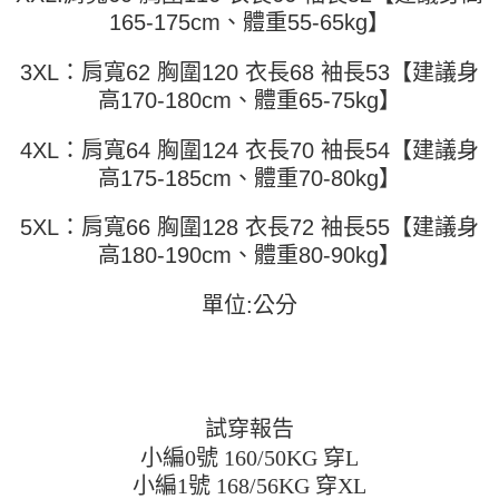
任。
165-175cm、體重55-65kg】
４．使用「AFTEE先享後付」時，將依據個別帳號之用戶狀況，依本公司即
時審查核予不同之上限額度；若仍有額度不足之情形，本公司將視審查結果
請求用戶進行身份認證。
3XL：肩寬62 胸圍120 衣長68 袖長53【建議身
５．嚴禁一人註冊多個帳號或使用他人資訊註冊。若發現惡意使用之情形，
高170-180cm、體重65-75kg】
恩沛科技股份有限公司將有權停止該用戶之使用額度並採取法律行動。
4XL：肩寬64 胸圍124 衣長70 袖長54【建議身
高175-185cm、體重70-80kg】
5XL：肩寬66 胸圍128 衣長72 袖長55【建議身
高180-190cm、體重80-90kg】
單位:公分
試穿報告
小編0號 160/50KG 穿L
小編1號 168/56KG 穿XL