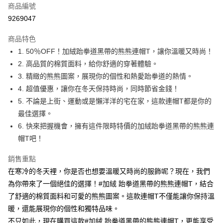
商品編號
超商取貨付款
9269047
LINE Pay
商品特色
Apple Pay
1. 50％OFF！加絨跆拳道黑帶的熊熊連帽T，讓你溫暖又時尚！
2. 高品質的棉質面料，給你舒適的穿著體驗。
街口支付
3. 精緻的熊熊圖案，展現你的個性和熱愛跆拳道的熱情。
悠遊付
4. 超值優惠，讓你在冬天保持時尚，同時節省金錢！
5. 不論是上街、運動或是懶洋洋的宅在家，這款連帽T都是你的
Google Pay
最佳選擇。
全盈+PAY
6. 快來把握機會，擁有這件限時特價的加絨跆拳道黑帶的熊熊連
帽T吧！
大哥付你分期
相關說明
銷售重點
【大哥付你分期使用說明】
在寒冷的冬天裡，你是否也想要溫暖又時尚的服飾呢？現在，我們
AFTEE先享後付
1.本服務由台灣大哥大提供，台灣大哥大用戶可立即使用無須另外申請。
2.付款方式選擇「大哥付你分期」，訂單成立後會自動跳轉到大哥付的交易
為你帶來了一個絕佳的選擇！#加絨 跆拳道黑帶的熊熊連帽T，結合
相關說明
流程，驗證手機門號後，選擇欲分期的期數、繳款截止日，確認付款後即完
【關於「AFTEE先享後付」】
了舒適的棉質面料和可愛的熊熊圖案。這款連帽T不僅能讓你保持溫
成交易。
ATM付款
AFTEE先享後付是「在收到商品之後才付款」的支付方式。 讓您購物簡單
暖，還能展現你的個性和獨特品味。
3.實際核准額度、可分期數及費用金額請依後續交易確認頁面所載為準。
便利好安心！
4.訂單成立30分鐘內，如未前往確認交易或遇審核未通過，訂單將自動取
不只如此，現在購買這款#加絨 跆拳道黑帶的熊熊連帽T，更能享受
１．簡單：不需註冊會員、不需綁卡、不需儲值。