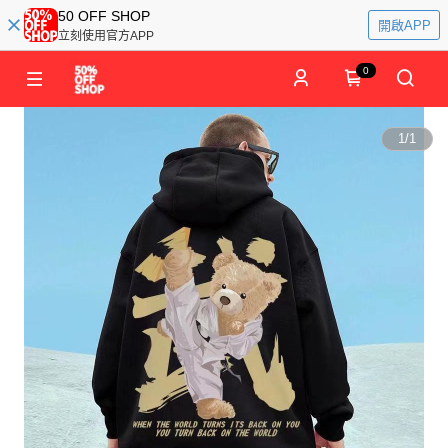
50 OFF SHOP
開啟APP
立刻使用官方APP
0
1
/
1