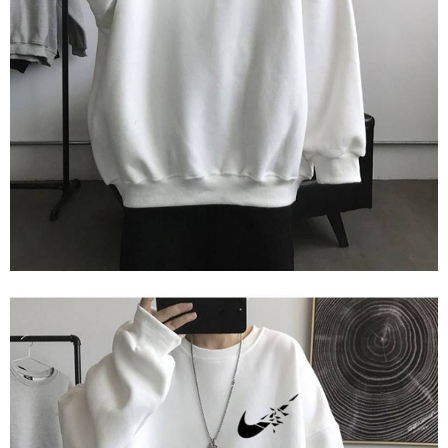
【Nota Penting】
1. Perkhidmatan ini disediakan oleh "Taiwan Mobile Co., Ltd." untuk
membolehkan pengguna membeli produk atau perkhidmatan melalui
perkhidmatan ini semasa transaksi, dan kedai akan menyerahkan hak
tuntutan harga jual/beli ansuran kepada syarikat ini untuk membayar bil
menggunakan bil syarikat ini.
2. Berdasarkan tujuan kontrak persetujuan pembayaran menggunakan
"Pembayaran Ansuran Gogo", kedai akan memberikan maklumat peribadi
anda (termasuk nama, telefon atau alamat) kepada Taiwan Mobile untuk
pengumpulan, pemprosesan dan penggunaan, untuk pengesahan,
semakan dan pembetulan data yang diperlukan untuk bil ansuran oleh
Taiwan Mobile.
3. Sila baca syarat perkhidmatan pengguna secara lengkap melalui
pautan berikut: https://oppay.tw/userRule