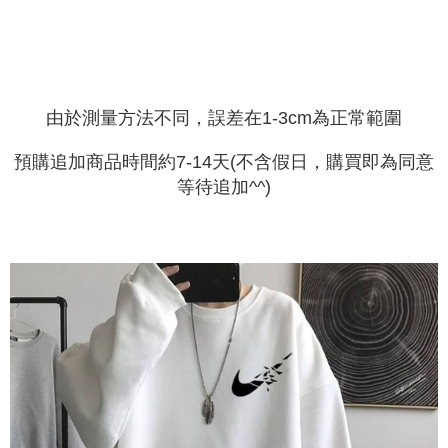
mudah alih boleh segera menggunakan tanpa perlu memohon lagi.
mempunyai sebarang kebimbangan mengenai pemprosesan dan
(Hanya untuk nombor langganan peribadi, tidak terbuka untuk syarikat
penggunaan pada data peribadi. Jika anda tidak bersetuju dengan data
dan kad prabayar)
peribadi yang disenaraikan seperti di atas akan dikumpul dan digunakan
2. Pilihan kaedah pembayaran "Pembayaran Ansuran Gogo", selepas
oleh AFTEE, sila jangan gunakan perkhidmatan ini.
pesanan ditubuhkan, akan secara automatik dialihkan ke proses
transaksi Gogo, selepas pengesahan nombor telefon, pilih bilangan
ansuran yang diingini, tarikh akhir pembayaran, dan setelah
由於測量方法不同，誤差在1-3cm為正常範圍
mengesahkan pembayaran, transaksi akan selesai.
3. Jumlah kelulusan sebenar, bilangan ansuran dan jumlah bayaran
預購追加商品時間約7-14天(不含假日，購買即為同意
adalah berdasarkan halaman pengesahan transaksi seterusnya.
等待追加^^)
4. Dalam masa 30 minit selepas pesanan ditubuhkan, jika tidak pergi
untuk mengesahkan transaksi atau jika tidak lulus semakan, pesanan
akan dibatalkan secara automatik. Jika terdapat situasi "pindah untuk
semakan khusus" yang tidak lulus, ini menunjukkan bahawa sistem
penilaian tidak mencukupi, tiada penjelasan mengenai kandungan
penilaian boleh diberikan.
【Penerangan Kaedah Pembayaran】
1. Pembayaran ansuran tidak digabungkan dalam bil telekomunikasi,
"Pembayaran Ansuran Gogo" akan menghantar SMS peringatan
pembayaran selepas tarikh penyelesaian bulanan.
2. Melalui pautan SMS untuk membuka bil, anda boleh memilih untuk
membayar melalui "Kod bar kedai serbaneka / Kedai rasmi Taiwan
Mobile / Pemindahan bank / Pembayaran J街口 / iPASS MONEY" dan
saluran lain.