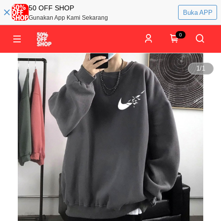
50 OFF SHOP
Buka APP
Gunakan App Kami Sekarang
0
1
/
1