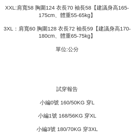
bar kedai serbaneka, kedai runcit Taiwan Mobile, pemindahan bank,
JKOPay, atau iPASS MONEY.
XXL:肩寬58 胸圍124 衣長70 袖長58【建議身高165-
Kedua, Sekatan Pembayaran
1. Jumlah yang diperakui untuk pengguna kali pertama boleh sehingga
175cm、體重55-65kg】
[Nota Penting]
NT$10,000. Amaun diperakui sebenar yang diluluskan akan berdasarkan
keputusan pensijilan dan semakan oleh AFTEE.
3XL：肩寬60 胸圍128 衣長72 袖長59【建議身高170-
Perkhidmatan ini disediakan oleh Taiwan Mobile Co., Ltd. (“Syarikat”),
2. Amaun perbelanjaan minimum mestilah lebih besar daripada NT$20.
yang membolehkan pelanggan membeli barangan atau perkhidmatan
180cm、體重65-75kg】
3. Pada masa ini hanya tersedia untuk ahli Taiwan.
melalui perkhidmatan ini pada masa transaksi. Hasil daripada pembelian
atau pembayaran ansuran akan dipindahkan oleh peniaga kepada
Ketiga, Syarat Perkhidmatan
單位:公分
Syarikat, dan pelanggan hendaklah membuat pembayaran mengikut
Perkhidmatan AFTEE Beli Sekarang Bayar Kemudian disediakan oleh NP
perjanjian menggunakan sistem bil Syarikat.
Taiwan, Inc. dan AFTEE akan membuat bil kepada pengguna. AFTEE
akan menggunakan data peribadi yang dikumpul (termasuk nama
Untuk memenuhi hubungan kontrak yang terjalin melalui persetujuan
pembeli, no. telefon, nama penerima, no. telefon, alamat penerima) untuk
penggunaan OP Pay Later, peniaga akan memberikan maklumat peribadi
penggunaan perkhidmatan. Sila rujuk kepada "Penyata Pengumpulan
anda (termasuk nama, nombor telefon, atau alamat) kepada Syarikat bagi
Data Peribadi, Pemprosesan, Penggunaan"
tujuan pengumpulan, pemprosesan dan penggunaan data yang
(https://aftee.tw/privacypolicy/
) untuk maklumat lanjut.
diperlukan untuk pengebilan ansuran, termasuk pengesahan,
試穿報告
pengesahan semula dan pembetulan.
Jumlah yang diperakui untuk pengguna kali pertama yang lulus
kelulusan boleh sehingga NT$10,000. Jika pengguna tidak membuat
小編0號 160/50KG 穿L
Untuk terma perkhidmatan penuh, sila rujuk pautan berikut:
pembayaran dalam tempoh tersebut, yuran pembayaran lewat sebanyak
https://oppay.tw/userRule
" target="_blank" class="link revert-
20% setahun akan dikenakan. Pengguna bawah umur dikehendaki
style">https://oppay.tw/userRule
小編1號 168/56KG 穿XL
mendapatkan kebenaran daripada ibu bapa atau penjaga yang sah
untuk menggunakan AFTEE.
【Panduan Penggunaan Pembayaran Ansuran Gogo】
小編3號 180/70KG 穿3XL
1. Perkhidmatan ini disediakan oleh Taiwan Mobile, pengguna telefon
Sila hubungi NP Taiwan Inc. di
cs_tw@netprotections.co.jp
jika anda