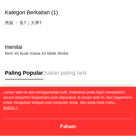
Kategori Berkaitan (1)
男裝
長T｜大學T
menilai
Item ini buat masa ini tidak dinilai
Paling Popular
Jualan paling laris
Laman web ini ada menggunakan kuki. Sekiranya anda ingin mengetahui
Tag Popular
secara terperinci bagaimana kuki digunakan di laman web ini, dan bagaimana
untuk mengubah tetapan kuki komputer anda. Jika anda tidak mahu
menggunakan kuki di komputer anda, sila rujuk penerangan mengenai kuki.
Butiran >
Dasar Privasi
Laman web ini ada menggunakan kuki. Sekiranya anda ingin
mengetahui secara terperinci bagaimana kuki digunakan di laman web ini,
dan bagaimana untuk mengubah tetapan kuki komputer anda. Jika anda tidak
Faham
mahu menggunakan kuki di komputer anda, sila rujuk penerangan mengenai
kuki.