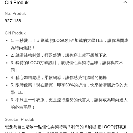
Ciri Produk
Kad Kredit (Bayaran Penuh)
No. Produk
Pengambilan di Kedai Serbaneka
9271138
LINE Pay
Ciri Produk
Apple Pay
1. 一秒愛上！＃刷絨 把LOGO打碎加絨的大學TEE，讓你瞬間成
為時尚焦點！
JKOPAY
2. 絲滑純棉材質，輕盈舒適，讓你穿上就不想脫下來！
Easy Wallet
3. 獨特的LOGO打碎設計，展現個性與獨特品味，讓你與眾不
同！
Google Pay
4. 精心加絨處理，柔軟觸感，讓你感受到溫暖的抱擁！
Plus PAY
5. 限時優惠！現在購買，即享50%的折扣，快來搶購屬於你的大
學TEE！
OP Pay Later
6. 不只是一件衣服，更是流行趨勢的代言人，讓你成為時尚達人
Deskripsi
[Terma Penggunaan untuk OP Pay Later]
的必備單品！
AFTEE
Perkhidmatan ini disediakan oleh Taiwan Mobile dan tersedia untuk
Deskripsi
Sorotan Produk
pengguna Taiwan Mobile tanpa memerlukan permohonan tambahan.
Pertama, Mengenai Perkhidmatan AFTEE Beli Sekarang Bayar Kemudian
想要為自己增添一點個性與獨特嗎？我們的＃刷絨 把LOGO打碎加
Pemindahan ATM
1. Dengan memilih AFTEE sebagai kaedah pembayaran, mesej