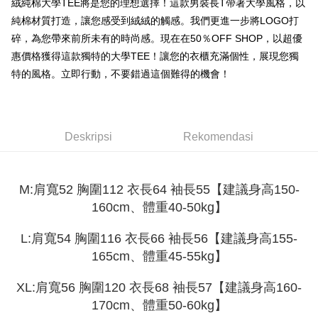
Jika anda memilih OP Pay Later sebagai kaedah pembayaran, sistem
絨純棉大學TEE將是您的理想選擇！這款男裝長T帶著大學風格，以
pengesahan AFTEE akan muncul.
akan mengarahkan anda secara automatik ke proses transaksi OP Pay
2. Anda boleh meneruskan pembayaran selepas pengesahan SMS.
純棉材質打造，讓您感受到絨絨的觸感。我們更進一步將LOGO打
Pilihan Penghantaran
Later selepas pesanan dibuat. Anda perlu mengesahkan nombor telefon
3. Tiada bayaran diperlukan apabila pesanan disahkan. Produk akan
碎，為您帶來前所未有的時尚感。現在在50％OFF SHOP，以超優
mudah alih anda, memilih bilangan ansuran, dan menetapkan tarikh
dihantar ke alamat yang ditetapkan.
全家取貨付款
akhir pembayaran. Transaksi akan dianggap selesai setelah pembayaran
惠價格獲得這款獨特的大學TEE！讓您的衣櫃充滿個性，展現您獨
4. Setelah pesanan disahkan, anda akan menerima SMS pembayaran
disahkan.
NT$45/pesanan
manakala ahli aplikasi akan menerima pemberitahuan tolak aplikasi
特的風格。立即行動，不要錯過這個難得的機會！
AFTEE.
Had kredit yang diluluskan, tempoh ansuran yang tersedia, dan yuran
付款 後全家取貨
5. Tiada bayaran diperlukan apabila anda menerima produk. Sila buat
yang dikenakan adalah tertakluk kepada maklumat yang dinyatakan
pembayaran di empat kedai serbaneka utama, ATM atau perbankan
NT$45/pesanan
pada halaman pengesahan transaksi seterusnya.
dalam talian dengan SMS pembayaran atau pemberitahuan tolak aplikasi
AFTEE.
Deskripsi
Rekomendasi
7-11取貨付款
Jika transaksi tidak disahkan dalam masa 30 minit selepas pesanan
dibuat, atau jika permohonan gagal dalam proses semakan, pesanan
NT$45/pesanan | Penghantaran percuma untuk pesanan
Sila ambil perhatian bahawa tempoh pembayaran adalah 14 hari. Walau
akan dibatalkan secara automatik. Jika permohonan gagal pada
bagaimanapun, bagi mereka yang telah memuat turun Aplikasi AFTEE
NT$499 atau lebih
peringkat "semakan manual", ini bermakna kriteria pemarkahan sistem
dan mendaftar sebagai ahli AFTEE boleh menikmati tempoh pembayaran
M:肩寬52 胸圍112 衣長64 袖長55【建議身高150-
tidak dipenuhi; butiran penilaian khusus tidak akan didedahkan.
sehingga 45 hari.
付款 後7-11取貨
160cm、體重40-50kg】
[Arahan Pembayaran]
NT$45/pesanan | Penghantaran percuma untuk pesanan
Tempoh pembayaran dikira dari masa kedai meminta pembayaran anda,
L:肩寬54 胸圍116 衣長66 袖長56【建議身高155-
ditambah dengan bilangan hari yang boleh dilanjutkan oleh AFTEE. Anda
NT$499 atau lebih
Pembayaran ansuran melalui OP Pay Later akan dibilkan secara
boleh melanjutkan tempoh pembayaran anda sebelum anda menerima
165cm、體重45-55kg】
berasingan dan tidak termasuk dalam bil telekom anda. SMS peringatan
pesanan. Walau bagaimanapun, tiada jaminan bahawa anda boleh
宅配
pembayaran akan dihantar selepas kitaran bil bulanan.
menerima pesanan anda semasa tempoh pembayaran (cth.: produk
NT$70/pesanan | Penghantaran percuma untuk pesanan
XL:肩寬56 胸圍120 衣長68 袖長57【建議身高160-
prapesanan atau produk yang mungkin mengambil masa yang lebih
Selepas mengakses bil melalui pautan dalam SMS, anda boleh
NT$499 atau lebih
lama untuk dihantar). Oleh itu, anda dikehendaki membuat pembayaran
170cm、體重50-60kg】
menyelesaikan pembayaran anda melalui salah satu saluran berikut: kod
kepada AFTEE dalam tempoh sama ada anda menerima pesanan.