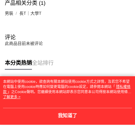
产品相关分类 (1)
男裝
長T｜大學T
评论
此商品目前未被评论
本分类热销
全站排行
本網站中使用cookie，欲查詢有關本網站使用cookie方式之詳情，及若您不希望
热门标签
在電腦上使用cookie時應如何變更電腦的cookie設定，請參閱本網站「
隱私權條
款
」之Cookie聲明。您繼續使用本網站即表示您同意本公司得按本網站使用條款
之Cookie聲明使用cookie。
了解更多 >
我知道了