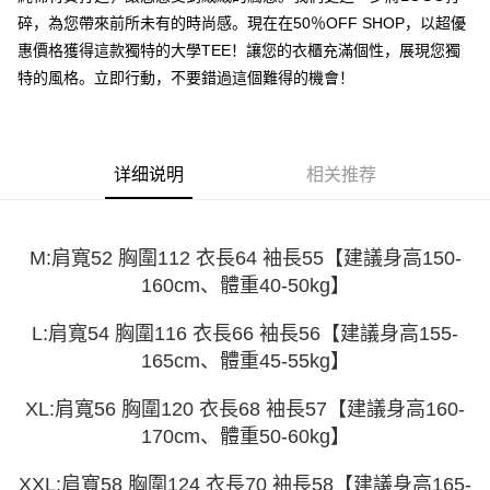
运送方式
4. 订单成立30分钟内，如未前往确认交易或遇审核未通过，订单将自动取
3. 訂單確認後不需事先繳費，商品會配送至您的指定地址。
碎，為您帶來前所未有的時尚感。現在在50％OFF SHOP，以超優
消。如遇 “转专审核”未通过状况，表示未达系统评分，恕无法说明评估内
4. 下訂完成後，您的手機會收到一封繳費通知簡訊，APP會員則會收到
全家取貨付款
容。
惠價格獲得這款獨特的大學TEE！讓您的衣櫃充滿個性，展現您獨
AFTEE APP推播通知。
【缴款方式说明】
每笔NT$45
特的風格。立即行動，不要錯過這個難得的機會！
5. 收到商品當下無需繳費，確認無誤後，請再利用繳費通知簡訊或AFTEE
1. 分期款项不并入电信账单，“大哥付你分期”于每月结算日后寄送缴费提醒
APP於四大便利商店‧ATM/網銀等方式進行付款。
短信。
付款 後全家取貨
2. 通过短信链接打开账单后，可选择 “超商条码／台湾大直营门市／银行转
請留意繳費期限為 14 天。唯有下載 AFTEE App 成為 AFTEE 會員者方能享
每笔NT$45
账／街口支付／iPASS MONEY”等通路缴费。
有最長 45 天內付款之服務。
详细说明
相关推荐
7-11取貨付款
【注意事项】
繳費期限，為商家向您請款的時間，再加上使用AFTEE可延長的天數所計算
1. 本服务系由 “台湾大哥大股份有限公司”所提供，让用户于交易时，得通过
每笔NT$45，满NT$499(含以上)免运费
出。使用AFTEE下訂可以延長您收到商品前的繳費天數，但無法保證一定能
本服务购买商品或服务，并由商店将买卖／分期付款买卖价金债权让与本公
夠在期限內收到商品(例如:預購商品或預計到貨時間較長者)。因此無論收到
司后，依约使用本公司账单缴交账款。
付款 後7-11取貨
商品與否，仍需要請您在AFTEE規定的時間內完成繳費。
M:肩寬52 胸圍112 衣長64 袖長55【建議身高150-
2. 基于同意付款使用 “大哥付你分期”之契约关系目的，商店将以您的个人资
160cm、體重40-50kg】
每笔NT$45，满NT$499(含以上)免运费
料（包含姓名、电话或地址）提供予台湾大哥大进项收集、处理及利用，由
二、付款限制
台湾大哥大与本人进行分期账单所需资料之确认、核对及更正。
1. 初次使用 AFTEE 時，將依認證結果及本公司審查結果，核予每個人不同
宅配
3. 完整用户服务条款，请详阅以下链接：
https://oppay.tw/userRule
L:肩寬54 胸圍116 衣長66 袖長56【建議身高155-
之上限額度
2. 結帳金額須大於NT$30
每笔NT$70，满NT$499(含以上)免运费
165cm、體重45-55kg】
3. 目前僅支援台灣會員
XL:肩寬56 胸圍120 衣長68 袖長57【建議身高160-
三、聲明條款
「AFTEE先享後付」(下稱本服務)乃由恩沛科技股份有限公司(下稱 AFTEE )
170cm、體重50-60kg】
所提供，並由 AFTEE 向您收取款項。因使用本服務所須提供之個人資料(包
含但不限於訂購人姓名、電話，收件人姓名、電話、收件地址)，將交付予
XXL:肩寬58 胸圍124 衣長70 袖長58【建議身高165-