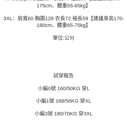
AFTEE 於本服務必要服務範圍內運用。關於 AFTEE 對於個人資料之蒐集、
175cm、體重55-65kg】
處理、利用，詳參 AFTEE 官網之『個人資料蒐集、處理及利用告知聲明』
（
https://aftee.tw/privacypolicy/
）。
3XL：肩寬60 胸圍128 衣長72 袖長59【建議身高170-
若款項超過繳費期限，將根據當次的金額加收年利率 16% 的逾期滯納金。
180cm、體重65-75kg】
未成年的使用者，請事先徵得法定代理人或監護人之同意方可使用
AFTEE。
單位:公分
若您對於個人資料之處理、利用有任何疑問，或欲行使相關法律權利，請聯
繫恩沛科技股份有限公司。若您不同意我們將上開所示之個人資料，連同必
要之購買訂單資訊提供予 AFTEE ，或讓 AFTEE 蒐集處理利用您的個人資
料，請勿選用本服務。
試穿報告
小編0號 160/50KG 穿L
小編1號 168/56KG 穿XL
小編3號 180/70KG 穿3XL