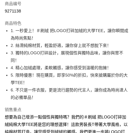
商品编号
超商取货付款
9271138
LINE Pay
商品特色
Apple Pay
1. 一秒愛上！＃刷絨 把LOGO打碎加絨的大學TEE，讓你瞬間成
為時尚焦點！
街口支付
2. 絲滑純棉材質，輕盈舒適，讓你穿上就不想脫下來！
悠遊付
3. 獨特的LOGO打碎設計，展現個性與獨特品味，讓你與眾不
同！
Google Pay
4. 精心加絨處理，柔軟觸感，讓你感受到溫暖的抱擁！
Plus PAY
5. 限時優惠！現在購買，即享50%的折扣，快來搶購屬於你的大
學TEE！
大哥付你分期
6. 不只是一件衣服，更是流行趨勢的代言人，讓你成為時尚達人
相关说明
的必備單品！
【大哥付你分期使用说明】
AFTEE先享后付
1. 本服务由台湾大哥大提供，电信用户可立即使用无须另外申请。（限个人
月租型门号，不开放公司户及预付卡使用）
销售重点
相关说明
2. 付款方式选择 “大哥付你分期”，订单成立后会自动跳转到大哥付的交易流
一、關於 AFTEE先享後付
想要為自己增添一點個性與獨特嗎？我們的＃刷絨 把LOGO打碎加
程，验证手机门号后，选择欲分期的期数、缴款截止日，确认付款后即完成
ATM付款
1. 於付款方式選擇AFTEE先享後付，將跳出AFTEE先享後付手機驗證視
絨純棉大學TEE將是您的理想選擇！這款男裝長T帶著大學風格，以
交易。
窗。
3. 实际核准额度、可分期数及费用金额请依后续交易确认页面所载为准。
純棉材質打造，讓您感受到絨絨的觸感。我們更進一步將LOGO打
2. 進行簡訊驗證之後，即可完成結帳手續。