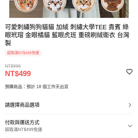
可愛刺繡狗狗貓貓 加絨 刺繡大學TEE 貴賓 綠
眼玳瑁 金眼橘貓 藍眼虎班 重磅刷絨衛衣 台灣
製
超取滿NT$499免運
NT$998
NT$499
預購商品：預計 18 個工作天出貨
請選擇商品選項
付款與運送方式
超取滿NT$499免運