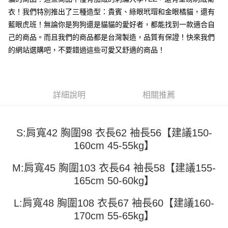
成交易。
ATM付款
AFTEE先享後付是「在收到商品之後才付款」的支付方式。 讓您購物簡單
衣！我們特別推出了三種造型：貴賓、綠眼玳瑁和金眼橘貓，還有
3.實際核准額度、可分期數及費用金額請依後續交易確認頁面所載為準。
便利好安心！
4.訂單成立30分鐘內，如未前往確認交易或遇審核未通過，訂單將自動取
藍眼虎班！無論你是狗狗還是貓貓的愛好者，都能找到一款適合自
１．簡單：不需註冊會員、不需綁卡、不需儲值。
運送方式
消。如遇「轉專審核」未通過狀況，表示未達大哥付你分期系統評分，恕無
２．便利：只要手機號碼，簡訊認證，即可結帳。
己的商品。而且我們的商品都是台灣製造，品質有保證！快來我們
法說明評估內容。
３．安心：先確認商品／服務後，再付款。
全家取貨付款
【繳款方式說明】
的網站選購吧，不要錯過這些可愛又舒適的商品！
1.分期款項不併入電信帳單，「大哥付你分期」於每月結算日後寄送繳費提
每筆NT$45
【「AFTEE先享後付」結帳流程】
醒簡訊。
１．於結帳方式選擇「AFTEE先享後付」後，將跳轉至「AFTEE先享後付」
2.透過簡訊連結打開帳單後，可選擇「超商條碼／台灣大直營門市／銀行轉
付款 後全家取貨
結帳頁面，進行簡訊認證並確認金額後，即可完成結帳。
帳／街口支付／iPASS MONEY」等通路繳費。
２．訂單成立數日內，您將收到繳費通知簡訊。
每筆NT$45
詳細說明
相關推薦
３．收到繳費通知簡訊後14天內，點擊此簡訊中的連結，可透過四大超商／
【注意事項】
ATM／網路銀行／等多元方式進行付款，方視為交易完成。
7-11取貨付款
1.本服務係由「台灣大哥大股份有限公司」（以下簡稱本公司）所提供，讓
※ 請注意：結帳手續完成當下不需立刻繳費，但若您需要取消訂單，請聯絡
用戶於交易時，得透過本服務購買商品或服務，並由商店將買賣／分期付款
每筆NT$45，滿NT$499(含以上)免運費
購買商品的店家。未經商家同意取消之訂單仍視為有效，需透過AFTEE先享
S:肩寬42 胸圍98 衣長62 袖長56【建議150-
買賣價金債權讓與本公司後，依約使用本公司帳單繳交帳款。
後付繳納相關費用。
2.基於同意付款使用「大哥付你分期」之契約關係目的，商店將以您的個人
160cm 45-55kg】
付款 後7-11取貨
※ 交易是否成功請以「AFTEE先享後付 」之結帳頁面顯示為準，若有關於
資料（包含姓名、電話或地址）提供予台灣大哥大進項蒐集、處理及利用，
是否繳費成功／繳費後需取消欲退款等相關疑問，請聯繫「AFTEE先享後付
每筆NT$45，滿NT$499(含以上)免運費
由本公司與您本人進行分期帳單所需資料之確認、核對及更正。
客戶支援中心」
https://netprotections.freshdesk.com/support/home
M:肩寬45 胸圍103 衣長64 袖長58【建議155-
3.完整用戶服務條款，請詳閱以下連結：
https://oppay.tw/userRule
宅配
165cm 50-60kg】
【注意事項】
１．透過由恩沛科技股份有限公司提供之「AFTEE先享後付」服務完成之交
每筆NT$70，滿NT$499(含以上)免運費
易，需依本服務之必要範圍內提供個人資料，並將交易相關給付款項請求債
L:肩寬48 胸圍108 衣長67 袖長60【建議160-
權轉讓予恩沛科技股份有限公司。
170cm 55-65kg】
２．關於個人資料處理事宜，請瀏覽以下網址：
https://aftee.tw/terms/#terms3