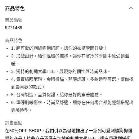
付款方式
商品特色
信用卡一次付款
商品編號
超商取貨付款
9271469
LINE Pay
商品特色
Apple Pay
1. 超可愛的刺繡狗狗貓貓，讓你的衣櫃瞬間升級！
2. 加絨設計，給你溫暖的擁抱，讓你在寒冷的季節中感受到溫
街口支付
暖。
悠遊付
3. 獨特的刺繡大學TEE，展現你的個性與時尚品味。
4. 貴賓綠眼玳瑁、金眼橘貓、藍眼虎班，多款造型可選，讓你找
Google Pay
到最喜歡的款式。
全盈+PAY
5. 台灣製造，品質保證，給你最好的穿著體驗。
6. 重磅刷絨衛衣，時尚又舒適，讓你在任何場合都能輕鬆搭配出
大哥付你分期
完美造型。
相關說明
【大哥付你分期使用說明】
銷售重點
AFTEE先享後付
1.本服務由台灣大哥大提供，台灣大哥大用戶可立即使用無須另外申請。
2.付款方式選擇「大哥付你分期」，訂單成立後會自動跳轉到大哥付的交易
在50％OFF SHOP，我們引以為傲地推出了一系列可愛刺繡狗狗貓
相關說明
流程，驗證手機門號後，選擇欲分期的期數、繳款截止日，確認付款後即完
【關於「AFTEE先享後付」】
貓的商品！這些商品不僅有加絨的刺繡大學TEE，還有重磅刷絨衛