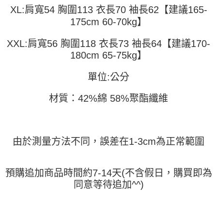
XL:肩寬54 胸圍113 衣長70 袖長62【建議165-
３．未成年的使用者請事先徵得法定代理人或監護人之同意方可使用
「AFTEE先享後付」，若未經同意申辦者引起之損失，本公司不負相關責
175cm 60-70kg】
任。
４．使用「AFTEE先享後付」時，將依據個別帳號之用戶狀況，依本公司即
XXL:肩寬56 胸圍118 衣長73 袖長64【建議170-
時審查核予不同之上限額度；若仍有額度不足之情形，本公司將視審查結果
請求用戶進行身份認證。
180cm 65-75kg】
５．嚴禁一人註冊多個帳號或使用他人資訊註冊。若發現惡意使用之情形，
恩沛科技股份有限公司將有權停止該用戶之使用額度並採取法律行動。
單位:公分
材質：42%綿 58%聚酯纖維
由於測量方法不同，誤差在1-3cm為正常範圍
預購追加商品時間約7-14天(不含假日，購買即為
同意等待追加^^)