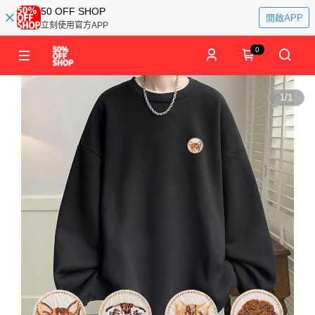
50 OFF SHOP
開啟APP
立刻使用官方APP
0
1
/
1