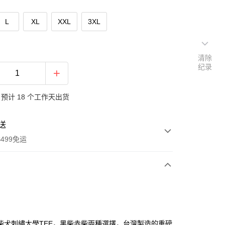
L
XL
XXL
3XL
清除
纪录
预计 18 个工作天出货
送
499免运
次付款
付款
柴犬刺繡大學TEE，黑柴赤柴兩種選擇，台灣製造的重磅