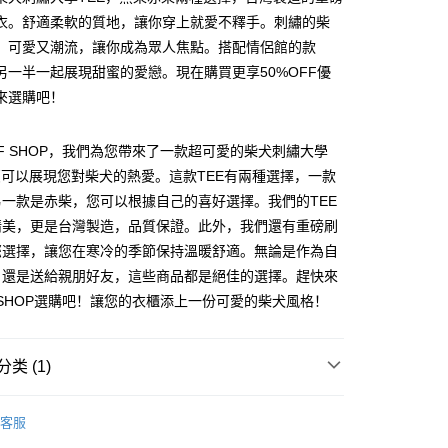
衣。舒適柔軟的質地，讓你穿上就愛不釋手。刺繡的柴
，可愛又潮流，讓你成為眾人焦點。搭配情侶館的款
另一半一起展現甜蜜的愛戀。現在購買更享50%OFF優
來選購吧！
y
FF SHOP，我們為您帶來了一款超可愛的柴犬刺繡大學
您可以展現您對柴犬的熱愛。這款TEE有兩種選擇，一款
一款是赤柴，您可以根據自己的喜好選擇。我們的TEE
分期
精美，更是台灣製造，品質保證。此外，我們還有重磅刷
您選擇，讓您在寒冷的季節保持溫暖舒適。無論是作為自
你分期使用说明】
享后付
务由台湾大哥大提供，电信用户可立即使用无须另外申请。（限个
，還是送給親朋好友，這些商品都是絕佳的選擇。趕快來
门号，不开放公司户及预付卡使用）
F SHOP選購吧！讓您的衣櫃添上一份可愛的柴犬風格！
方式选择 “大哥付你分期”，订单成立后会自动跳转到大哥付的交易
FTEE先享後付
证手机门号后，选择欲分期的期数、缴款截止日，确认付款后即
款方式選擇AFTEE先享後付，將跳出AFTEE先享後付手機驗證視
。
核准额度、可分期数及费用金额请依后续交易确认页面所载为准。
类 (1)
簡訊驗證之後，即可完成結帳手續。
成立30分钟内，如未前往确认交易或遇审核未通过，订单将自动取
確認後不需事先繳費，商品會配送至您的指定地址。
“转专审核”未通过状况，表示未达系统评分，恕无法说明评估内
ER
完成後，您的手機會收到一封繳費通知簡訊，APP會員則會收到
有梗文字TEE
客服
APP推播通知。
付款
式说明】
商品當下無需繳費，確認無誤後，請再利用繳費通知簡訊或AFTEE