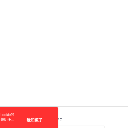
使用者，請事先徵得法定代理人或監護人之同意方可使用
個人資料之處理、利用有任何疑問，或欲行使相關法律權利，請
科技股份有限公司。若您不同意我們將上開所示之個人資料，連
買訂單資訊提供予 AFTEE ，或讓 AFTEE 蒐集處理利用您的個
請勿選用本服務。
ookie設
e聲明使用
我知道了
官方APP