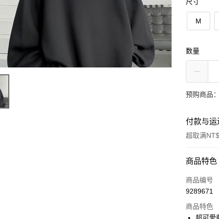
尺寸
M
数量
预购商品：
付款与运
超取满NT$
付款方式
商品特色
信用卡一
商品编号
9289671
超商取货
商品特色
LINE Pay
超可愛