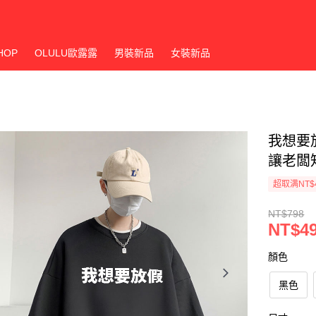
HOP
OLULU歐露露
男裝新品
女裝新品
我想要
讓老闆
超取满NT$
NT$798
NT$4
顏色
黑色