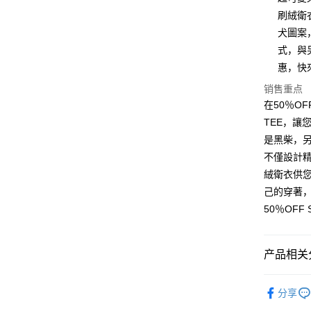
刷絨衛
Apple Pay
犬圖案
街口支付
式，與
惠，快
悠遊付
销售重点
Google Pa
在50％O
Plus PAY
TEE，讓
是黑柴，另
大哥付你
不僅設計
相关说明
絨衛衣供
【大哥付
AFTEE先
1. 本服
己的穿著
人月租型
相关说明
50％OF
2. 付款
一、關於 A
ATM付款
流程，验
1. 於付
完成交易
窗。
3. 实际
产品相关分
2. 進行
4. 订单
3. 訂單
运送方式
消。如遇 
SODAWAT
4. 下訂
容。
分享
AFTEE 
全家取貨
【缴款方
5. 收到