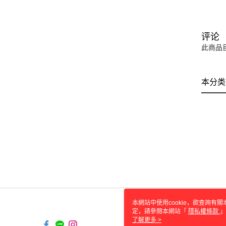
评论
此商品
本分类
本網站中使用cookie，欲查詢有關
定，請參閱本網站「
隱私權條款
」
cookie。
了解更多 >