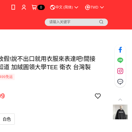
0
中文 (简体)
TWD
放假!說不出口就用衣服來表達吧!間接
知道 加絨圓領大學TEE 衛衣 台灣製
499免运
99
白色