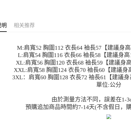
1. 分期
每笔NT$4
APP於四
短信。
2. 通过
付款 後全
請留意繳費期
账／街口支付
享有最長 
每笔NT$4
说明
相关推荐
【注意事
繳費期限，
7-11取貨
1. 本服
算出。使用
过本服务
定能夠在期
每笔NT$4
本公司后
收到商品與
M:肩寬52 胸圍112 衣長64 袖長57【建議身高15
2. 基于
付款 後7-
L:肩寬54 胸圍116 衣長66 袖長58【建議身高15
资料（包
二、付款
每笔NT$4
用，由台
1. 初次
XL:肩寬56 胸圍120 衣長68 袖長59【建議身高1
3. 完整
之上限額
XXL:肩寬58 胸圍124 衣長70 袖長60【建議身高1
宅配
2. 結帳金
3XL：肩寬60 胸圍128 衣長72 袖長61【建議身高1
3. 目前
每笔NT$7
單位:公分
三、聲明
「AFTE
)所提供，
由於測量方法不同，誤差在1-3
(包含但不
預購追加商品時間約7-14天(不含假日，
予 AFT
集、處理、
明』（
http
若款項超過