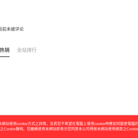
未成年的
AFTEE。
若您對於
聯繫恩沛
目前未被评论
同必要之購
人資料，
热销
全站排行
本網站使用cookie方式之詳情，及若您不希望在電腦上使用cookie時應如何變更電腦的c
之Cookie聲明。您繼續使用本網站即表示您同意本公司得按本網站使用條款之Cooki
关于我们
客服资讯