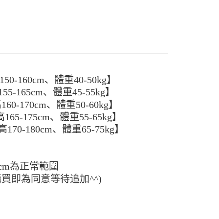
款项不并入电信账单，“大哥付你分期”于每月结算日后寄送缴费提醒
5
大便利商店‧ATM/網銀等方式進行付款。
短信链接打开账单后，可选择 “超商条码／台湾大直营门市／银行转
家取貨
限為 14 天。唯有下載 AFTEE App 成為 AFTEE 會員者方能
／iPASS MONEY”等通路缴费。
45 天內付款之服務。
5
项】
為商家向您請款的時間，再加上使用AFTEE可延長的天數所計
付款
务系由 “台湾大哥大股份有限公司”所提供，让用户于交易时，得通
AFTEE下訂可以延長您收到商品前的繳費天數，但無法保證一
购买商品或服务，并由商店将买卖／分期付款买卖价金债权让与
限內收到商品(例如:預購商品或預計到貨時間較長者)。因此無論
5，满NT$499(含以上)免运费
，依约使用本公司账单缴交账款。
否，仍需要請您在AFTEE規定的時間內完成繳費。
0-160cm、體重40-50kg】
同意付款使用 “大哥付你分期”之契约关系目的，商店将以您的个人
11取貨
5-165cm、體重45-55kg】
含姓名、电话或地址）提供予台湾大哥大进项收集、处理及利
限制
5，满NT$499(含以上)免运费
湾大哥大与本人进行分期账单所需资料之确认、核对及更正。
使用 AFTEE 時，將依認證結果及本公司審查結果，核予每個人不同
60-170cm、體重50-60kg】
用户服务条款，请详阅以下链接：
https://oppay.tw/userRule
度
65-175cm、體重55-65kg】
額須大於NT$30
70-180cm、體重65-75kg】
僅支援台灣會員
0，满NT$499(含以上)免运费
條款
E先享後付」(下稱本服務)乃由恩沛科技股份有限公司(下稱 AFTEE
並由 AFTEE 向您收取款項。因使用本服務所須提供之個人資料
cm為正常範圍
限於訂購人姓名、電話，收件人姓名、電話、收件地址)，將交付
購買即為同意等待追加^^)
EE 於本服務必要服務範圍內運用。關於 AFTEE 對於個人資料之蒐
利用，詳參 AFTEE 官網之『個人資料蒐集、處理及利用告知聲
s://aftee.tw/privacypolicy/
）。
繳費期限，將根據當次的金額加收年利率 16% 的逾期滯納金。