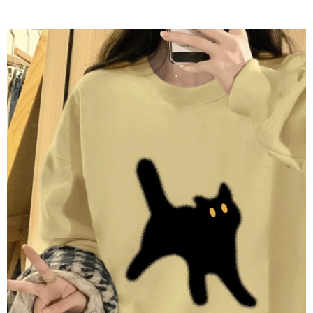
AFTEE 於本服務必要服務範圍內運用。關於 AFTEE 對於個人資料之蒐集、
處理、利用，詳參 AFTEE 官網之『個人資料蒐集、處理及利用告知聲明』
（
https://aftee.tw/privacypolicy/
）。
若款項超過繳費期限，將根據當次的金額加收年利率 16% 的逾期滯納金。
未成年的使用者，請事先徵得法定代理人或監護人之同意方可使用
AFTEE。
若您對於個人資料之處理、利用有任何疑問，或欲行使相關法律權利，請聯
繫恩沛科技股份有限公司。若您不同意我們將上開所示之個人資料，連同必
要之購買訂單資訊提供予 AFTEE ，或讓 AFTEE 蒐集處理利用您的個人資
料，請勿選用本服務。