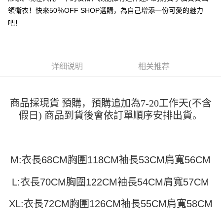
运送方式
4. 订单成立30分钟内，如未前往确认交易或遇审核未通过，订单将自动取
3. 訂單確認後不需事先繳費，商品會配送至您的指定地址。
領衛衣！快來50％OFF SHOP選購，為自己增添一份可愛的魅力
消。如遇 “转专审核”未通过状况，表示未达系统评分，恕无法说明评估内
4. 下訂完成後，您的手機會收到一封繳費通知簡訊，APP會員則會收到
全家取貨付款
容。
吧！
AFTEE APP推播通知。
【缴款方式说明】
每笔NT$45
5. 收到商品當下無需繳費，確認無誤後，請再利用繳費通知簡訊或AFTEE
1. 分期款项不并入电信账单，“大哥付你分期”于每月结算日后寄送缴费提醒
APP於四大便利商店‧ATM/網銀等方式進行付款。
短信。
付款 後全家取貨
2. 通过短信链接打开账单后，可选择 “超商条码／台湾大直营门市／银行转
請留意繳費期限為 14 天。唯有下載 AFTEE App 成為 AFTEE 會員者方能享
每笔NT$45
详细说明
相关推荐
账／街口支付／iPASS MONEY”等通路缴费。
有最長 45 天內付款之服務。
7-11取貨付款
【注意事项】
繳費期限，為商家向您請款的時間，再加上使用AFTEE可延長的天數所計算
1. 本服务系由 “台湾大哥大股份有限公司”所提供，让用户于交易时，得通过
每笔NT$45，满NT$499(含以上)免运费
出。使用AFTEE下訂可以延長您收到商品前的繳費天數，但無法保證一定能
商品採現貨 預購，預購追加為7-20工作天(不含
本服务购买商品或服务，并由商店将买卖／分期付款买卖价金债权让与本公
夠在期限內收到商品(例如:預購商品或預計到貨時間較長者)。因此無論收到
司后，依约使用本公司账单缴交账款。
假日) 商品到貨後會依訂單順序安排出貨。
付款 後7-11取貨
商品與否，仍需要請您在AFTEE規定的時間內完成繳費。
2. 基于同意付款使用 “大哥付你分期”之契约关系目的，商店将以您的个人资
每笔NT$45，满NT$499(含以上)免运费
料（包含姓名、电话或地址）提供予台湾大哥大进项收集、处理及利用，由
二、付款限制
台湾大哥大与本人进行分期账单所需资料之确认、核对及更正。
1. 初次使用 AFTEE 時，將依認證結果及本公司審查結果，核予每個人不同
宅配
3. 完整用户服务条款，请详阅以下链接：
https://oppay.tw/userRule
之上限額度
M:衣長68CM胸圍118CM袖長53CM肩寬56CM
2. 結帳金額須大於NT$30
每笔NT$70，满NT$499(含以上)免运费
3. 目前僅支援台灣會員
L:衣長70CM胸圍122CM袖長54CM肩寬57CM
三、聲明條款
「AFTEE先享後付」(下稱本服務)乃由恩沛科技股份有限公司(下稱 AFTEE )
XL:衣長72CM胸圍126CM袖長55CM肩寬58CM
所提供，並由 AFTEE 向您收取款項。因使用本服務所須提供之個人資料(包
含但不限於訂購人姓名、電話，收件人姓名、電話、收件地址)，將交付予