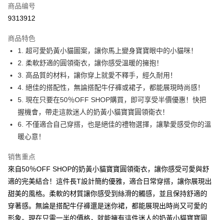
商品编号
超商取货付款
9313912
LINE Pay
商品特色
Apple Pay
1. 超可愛奶黃小貓圖案，讓你馬上變身寶寶眼中的小貓咪！
2. 柔軟舒適的圓領衛衣，讓你感受溫暖的擁抱！
街口支付
3. 高品質的材料，讓你穿上就愛不釋手，經久耐用！
悠遊付
4. 絕佳的搭配性，無論搭配牛仔褲或裙子，都能展現時尚感！
5. 現在只要在50％OFF SHOP購買，即可享受半價優惠！快把
Google Pay
握機會，帶走這款迷人的奶黃小貓寶寶圓領衛衣！
Plus PAY
6. 不僅適合自己穿搭，也是絕佳的禮物選擇，讓摯愛感受你的溫
暖心意！
大哥付你分期
相关说明
销售重点
【大哥付你分期使用说明】
來自50％OFF SHOP的奶黃小貓寶寶圓領衛衣，讓你感受可愛與舒
AFTEE先享后付
1. 本服务由台湾大哥大提供，电信用户可立即使用无须另外申请。（限个人
月租型门号，不开放公司户及预付卡使用）
適的完美結合！這件長T設計簡約優雅，適合日常穿搭，讓你展現出
相关说明
2. 付款方式选择 “大哥付你分期”，订单成立后会自动跳转到大哥付的交易流
一、關於 AFTEE先享後付
甜美的風格。柔軟的材質讓你感受到絲滑的觸感，並且保持舒適的
程，验证手机门号后，选择欲分期的期数、缴款截止日，确认付款后即完成
ATM付款
1. 於付款方式選擇AFTEE先享後付，將跳出AFTEE先享後付手機驗證視
穿著感。無論是搭配牛仔褲還是迷你裙，都能展現出時尚又可愛的
交易。
窗。
3. 实际核准额度、可分期数及费用金额请依后续交易确认页面所载为准。
形象。現在只需一半的價格，就能擁有這件迷人的奶黃小貓寶寶圓
2. 進行簡訊驗證之後，即可完成結帳手續。