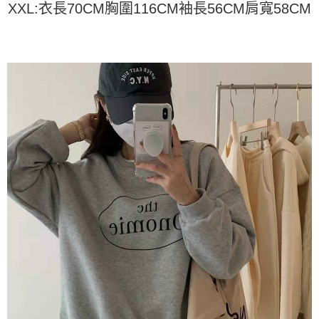
任。
XXL:衣長70CM胸圍116CM袖長56CM肩寬58CM
４．使用「AFTEE先享後付」時，將依據個別帳號之用戶狀況，依本公司即
時審查核予不同之上限額度；若仍有額度不足之情形，本公司將視審查結果
請求用戶進行身份認證。
５．嚴禁一人註冊多個帳號或使用他人資訊註冊。若發現惡意使用之情形，
恩沛科技股份有限公司將有權停止該用戶之使用額度並採取法律行動。