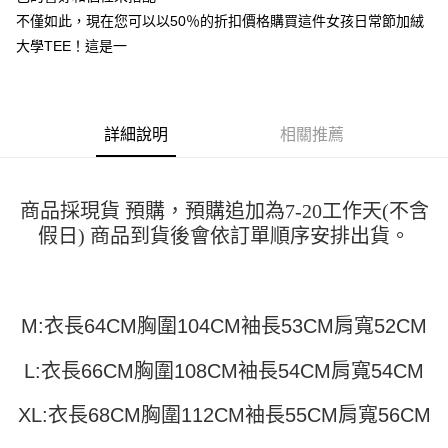
運送方式
消。如遇「轉專審核」未通過狀況，表示未達大哥付你分期系統評分，恕無
２．便利：只要手機號碼，簡訊認證，即可結帳。
不僅如此，現在您可以以50％的折扣價格購買這件女孩日常節加絨
法說明評估內容。
３．安心：先確認商品／服務後，再付款。
全家取貨付款
【繳款方式說明】
大學TEE！這是一
1.分期款項不併入電信帳單，「大哥付你分期」於每月結算日後寄送繳費提
每筆NT$45
【「AFTEE先享後付」結帳流程】
醒簡訊。
１．於結帳方式選擇「AFTEE先享後付」後，將跳轉至「AFTEE先享後付」
2.透過簡訊連結打開帳單後，可選擇「超商條碼／台灣大直營門市／銀行轉
付款 後全家取貨
結帳頁面，進行簡訊認證並確認金額後，即可完成結帳。
帳／街口支付／iPASS MONEY」等通路繳費。
２．訂單成立數日內，您將收到繳費通知簡訊。
每筆NT$45
詳細說明
相關推薦
３．收到繳費通知簡訊後14天內，點擊此簡訊中的連結，可透過四大超商／
【注意事項】
ATM／網路銀行／等多元方式進行付款，方視為交易完成。
7-11取貨付款
1.本服務係由「台灣大哥大股份有限公司」（以下簡稱本公司）所提供，讓
※ 請注意：結帳手續完成當下不需立刻繳費，但若您需要取消訂單，請聯絡
用戶於交易時，得透過本服務購買商品或服務，並由商店將買賣／分期付款
每筆NT$45，滿NT$499(含以上)免運費
購買商品的店家。未經商家同意取消之訂單仍視為有效，需透過AFTEE先享
買賣價金債權讓與本公司後，依約使用本公司帳單繳交帳款。
商品採現貨 預購，預購追加為7-20工作天(不含
後付繳納相關費用。
2.基於同意付款使用「大哥付你分期」之契約關係目的，商店將以您的個人
付款 後7-11取貨
※ 交易是否成功請以「AFTEE先享後付 」之結帳頁面顯示為準，若有關於
假日) 商品到貨後會依訂單順序安排出貨。
資料（包含姓名、電話或地址）提供予台灣大哥大進項蒐集、處理及利用，
是否繳費成功／繳費後需取消欲退款等相關疑問，請聯繫「AFTEE先享後付
每筆NT$45，滿NT$499(含以上)免運費
由本公司與您本人進行分期帳單所需資料之確認、核對及更正。
客戶支援中心」
https://netprotections.freshdesk.com/support/home
3.完整用戶服務條款，請詳閱以下連結：
https://oppay.tw/userRule
宅配
【注意事項】
M:衣長64CM胸圍104CM袖長53CM肩寬52CM
１．透過由恩沛科技股份有限公司提供之「AFTEE先享後付」服務完成之交
每筆NT$70，滿NT$499(含以上)免運費
易，需依本服務之必要範圍內提供個人資料，並將交易相關給付款項請求債
權轉讓予恩沛科技股份有限公司。
L:衣長66CM胸圍108CM袖長54CM肩寬54CM
２．關於個人資料處理事宜，請瀏覽以下網址：
https://aftee.tw/terms/#terms3
XL:衣長68CM胸圍112CM袖長55CM肩寬56CM
３．未成年的使用者請事先徵得法定代理人或監護人之同意方可使用
「AFTEE先享後付」，若未經同意申辦者引起之損失，本公司不負相關責