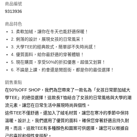
商品編號
超商取貨付款
9313936
LINE Pay
商品特色
Apple Pay
1. 柔軟加絨，讓你在冬天也能舒適保暖！
2. 俐落的設計，展現女孩的日常風采！
街口支付
3. 大學TEE的經典款式，簡單卻不失時尚感！
悠遊付
4. 優質面料，給你最舒適的穿著體驗！
5. 現在購買，享受50%的折扣優惠，超值又划算！
Google Pay
6. 不論是上課、約會還是閒逛街，都是你的最佳選擇！
全盈+PAY
銷售重點
大哥付你分期
在50％OFF SHOP，我們為您帶來了一款名為「女孩日常節加絨大
相關說明
學TEE」的絕佳選擇！這款長T恤結合了女孩的日常風格與大學的潮
【大哥付你分期使用說明】
流元素，讓您在日常生活中展現時尚與個性。
AFTEE先享後付
1.本服務由台灣大哥大提供，台灣大哥大用戶可立即使用無須另外申請。
2.付款方式選擇「大哥付你分期」，訂單成立後會自動跳轉到大哥付的交易
這件TEE不僅舒適，還加入了絨毛材質，讓您在寒冷的季節中保持
相關說明
流程，驗證手機門號後，選擇欲分期的期數、繳款截止日，確認付款後即完
【關於「AFTEE先享後付」】
溫暖。設計上，我們選用了優質的面料，確保您穿著舒適且持久耐
成交易。
ATM付款
AFTEE先享後付是「在收到商品之後才付款」的支付方式。 讓您購物簡單
用。而且，這款TEE有多種顏色和圖案可供選擇，讓您可以根據自
3.實際核准額度、可分期數及費用金額請依後續交易確認頁面所載為準。
便利好安心！
4.訂單成立30分鐘內，如未前往確認交易或遇審核未通過，訂單將自動取
己的喜好和個性來搭配。
１．簡單：不需註冊會員、不需綁卡、不需儲值。