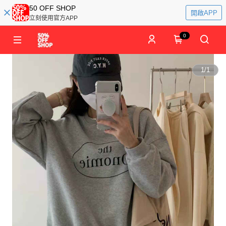
50 OFF SHOP
開啟APP
立刻使用官方APP
0
1
/
1