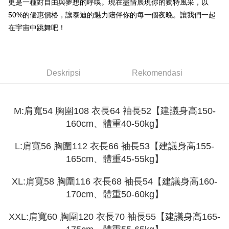
Jika anda memilih OP Pay Later sebagai kaedah pembayaran, sistem
更是一種對自由與夢想的呼喚。現在盡情展現你的獨特風采，以
pengesahan AFTEE akan muncul.
akan mengarahkan anda secara automatik ke proses transaksi OP Pay
2. Anda boleh meneruskan pembayaran selepas pengesahan SMS.
50%的優惠價格，讓泰迪的魅力陪伴你的每一個夜晚。讓我們一起
Pilihan Penghantaran
Later selepas pesanan dibuat. Anda perlu mengesahkan nombor telefon
3. Tiada bayaran diperlukan apabila pesanan disahkan. Produk akan
在宇宙中跳舞吧！
mudah alih anda, memilih bilangan ansuran, dan menetapkan tarikh
dihantar ke alamat yang ditetapkan.
全家取貨付款
akhir pembayaran. Transaksi akan dianggap selesai setelah pembayaran
4. Setelah pesanan disahkan, anda akan menerima SMS pembayaran
disahkan.
NT$45/pesanan
manakala ahli aplikasi akan menerima pemberitahuan tolak aplikasi
AFTEE.
Had kredit yang diluluskan, tempoh ansuran yang tersedia, dan yuran
付款 後全家取貨
5. Tiada bayaran diperlukan apabila anda menerima produk. Sila buat
Deskripsi
Rekomendasi
yang dikenakan adalah tertakluk kepada maklumat yang dinyatakan
pembayaran di empat kedai serbaneka utama, ATM atau perbankan
NT$45/pesanan
pada halaman pengesahan transaksi seterusnya.
dalam talian dengan SMS pembayaran atau pemberitahuan tolak aplikasi
AFTEE.
7-11取貨付款
Jika transaksi tidak disahkan dalam masa 30 minit selepas pesanan
M:肩寬54 胸圍108 衣長64 袖長52【建議身高150-
dibuat, atau jika permohonan gagal dalam proses semakan, pesanan
NT$45/pesanan | Penghantaran percuma untuk pesanan
Sila ambil perhatian bahawa tempoh pembayaran adalah 14 hari. Walau
akan dibatalkan secara automatik. Jika permohonan gagal pada
160cm、體重40-50kg】
bagaimanapun, bagi mereka yang telah memuat turun Aplikasi AFTEE
NT$499 atau lebih
peringkat "semakan manual", ini bermakna kriteria pemarkahan sistem
dan mendaftar sebagai ahli AFTEE boleh menikmati tempoh pembayaran
tidak dipenuhi; butiran penilaian khusus tidak akan didedahkan.
sehingga 45 hari.
付款 後7-11取貨
L:肩寬56 胸圍112 衣長66 袖長53【建議身高155-
[Arahan Pembayaran]
165cm、體重45-55kg】
NT$45/pesanan | Penghantaran percuma untuk pesanan
Tempoh pembayaran dikira dari masa kedai meminta pembayaran anda,
ditambah dengan bilangan hari yang boleh dilanjutkan oleh AFTEE. Anda
NT$499 atau lebih
Pembayaran ansuran melalui OP Pay Later akan dibilkan secara
boleh melanjutkan tempoh pembayaran anda sebelum anda menerima
XL:肩寬58 胸圍116 衣長68 袖長54【建議身高160-
berasingan dan tidak termasuk dalam bil telekom anda. SMS peringatan
pesanan. Walau bagaimanapun, tiada jaminan bahawa anda boleh
宅配
170cm、體重50-60kg】
pembayaran akan dihantar selepas kitaran bil bulanan.
menerima pesanan anda semasa tempoh pembayaran (cth.: produk
NT$70/pesanan | Penghantaran percuma untuk pesanan
prapesanan atau produk yang mungkin mengambil masa yang lebih
Selepas mengakses bil melalui pautan dalam SMS, anda boleh
XXL:肩寬60 胸圍120 衣長70 袖長55【建議身高165-
NT$499 atau lebih
lama untuk dihantar). Oleh itu, anda dikehendaki membuat pembayaran
menyelesaikan pembayaran anda melalui salah satu saluran berikut: kod
kepada AFTEE dalam tempoh sama ada anda menerima pesanan.