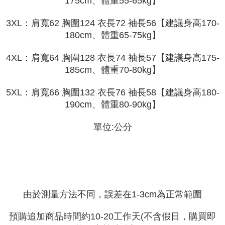
175cm、體重55-65kg】
bar kedai serbaneka, kedai runcit Taiwan Mobile, pemindahan bank,
JKOPay, atau iPASS MONEY.
Kedua, Sekatan Pembayaran
3XL：肩寬62 胸圍124 衣長72 袖長56【建議身高170-
1. Jumlah yang diperakui untuk pengguna kali pertama boleh sehingga
[Nota Penting]
NT$10,000. Amaun diperakui sebenar yang diluluskan akan berdasarkan
180cm、體重65-75kg】
keputusan pensijilan dan semakan oleh AFTEE.
Perkhidmatan ini disediakan oleh Taiwan Mobile Co., Ltd. (“Syarikat”),
2. Amaun perbelanjaan minimum mestilah lebih besar daripada NT$20.
yang membolehkan pelanggan membeli barangan atau perkhidmatan
4XL：肩寬64 胸圍128 衣長74 袖長57【建議身高175-
3. Pada masa ini hanya tersedia untuk ahli Taiwan.
melalui perkhidmatan ini pada masa transaksi. Hasil daripada pembelian
185cm、體重70-80kg】
atau pembayaran ansuran akan dipindahkan oleh peniaga kepada
Ketiga, Syarat Perkhidmatan
Syarikat, dan pelanggan hendaklah membuat pembayaran mengikut
Perkhidmatan AFTEE Beli Sekarang Bayar Kemudian disediakan oleh NP
5XL：肩寬66 胸圍132 衣長76 袖長58【建議身高180-
perjanjian menggunakan sistem bil Syarikat.
Taiwan, Inc. dan AFTEE akan membuat bil kepada pengguna. AFTEE
190cm、體重80-90kg】
akan menggunakan data peribadi yang dikumpul (termasuk nama
Untuk memenuhi hubungan kontrak yang terjalin melalui persetujuan
pembeli, no. telefon, nama penerima, no. telefon, alamat penerima) untuk
penggunaan OP Pay Later, peniaga akan memberikan maklumat peribadi
penggunaan perkhidmatan. Sila rujuk kepada "Penyata Pengumpulan
單位:公分
anda (termasuk nama, nombor telefon, atau alamat) kepada Syarikat bagi
Data Peribadi, Pemprosesan, Penggunaan"
tujuan pengumpulan, pemprosesan dan penggunaan data yang
(https://aftee.tw/privacypolicy/
) untuk maklumat lanjut.
diperlukan untuk pengebilan ansuran, termasuk pengesahan,
pengesahan semula dan pembetulan.
Jumlah yang diperakui untuk pengguna kali pertama yang lulus
kelulusan boleh sehingga NT$10,000. Jika pengguna tidak membuat
Untuk terma perkhidmatan penuh, sila rujuk pautan berikut:
pembayaran dalam tempoh tersebut, yuran pembayaran lewat sebanyak
https://oppay.tw/userRule
" target="_blank" class="link revert-
20% setahun akan dikenakan. Pengguna bawah umur dikehendaki
style">https://oppay.tw/userRule
由於測量方法不同，誤差在1-3cm為正常範圍
mendapatkan kebenaran daripada ibu bapa atau penjaga yang sah
untuk menggunakan AFTEE.
【Panduan Penggunaan Pembayaran Ansuran Gogo】
預購追加商品時間約10-20工作天(不含假日，購買即
1. Perkhidmatan ini disediakan oleh Taiwan Mobile, pengguna telefon
Sila hubungi NP Taiwan Inc. di
cs_tw@netprotections.co.jp
jika anda