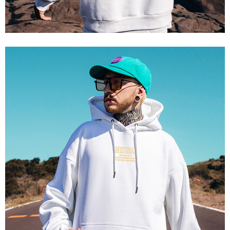
【Nota Penting】
1. Perkhidmatan ini disediakan oleh "Taiwan Mobile Co., Ltd." untuk
membolehkan pengguna membeli produk atau perkhidmatan melalui
perkhidmatan ini semasa transaksi, dan kedai akan menyerahkan hak
tuntutan harga jual/beli ansuran kepada syarikat ini untuk membayar bil
menggunakan bil syarikat ini.
2. Berdasarkan tujuan kontrak persetujuan pembayaran menggunakan
"Pembayaran Ansuran Gogo", kedai akan memberikan maklumat peribadi
anda (termasuk nama, telefon atau alamat) kepada Taiwan Mobile untuk
pengumpulan, pemprosesan dan penggunaan, untuk pengesahan,
semakan dan pembetulan data yang diperlukan untuk bil ansuran oleh
Taiwan Mobile.
3. Sila baca syarat perkhidmatan pengguna secara lengkap melalui
pautan berikut: https://oppay.tw/userRule