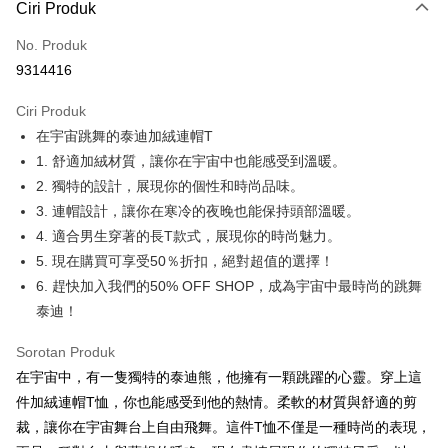
Ciri Produk
Kad Kredit (Bayaran Penuh)
No. Produk
Pengambilan di Kedai Serbaneka
9314416
LINE Pay
Ciri Produk
Apple Pay
在宇宙跳舞的泰迪加絨連帽T
1. 舒適加絨材質，讓你在宇宙中也能感受到溫暖。
JKOPAY
2. 獨特的設計，展現你的個性和時尚品味。
Easy Wallet
3. 連帽設計，讓你在寒冷的夜晚也能保持頭部溫暖。
4. 適合男生穿著的長T款式，展現你的時尚魅力。
Google Pay
5. 現在購買可享受50％折扣，絕對超值的選擇！
Plus PAY
6. 趕快加入我們的50% OFF SHOP，成為宇宙中最時尚的跳舞
泰迪！
OP Pay Later
Deskripsi
Sorotan Produk
[Terma Penggunaan untuk OP Pay Later]
AFTEE
在宇宙中，有一隻獨特的泰迪熊，他擁有一顆跳躍的心靈。穿上這
Perkhidmatan ini disediakan oleh Taiwan Mobile dan tersedia untuk
Deskripsi
件加絨連帽T恤，你也能感受到他的熱情。柔軟的材質與舒適的剪
pengguna Taiwan Mobile tanpa memerlukan permohonan tambahan.
Pertama, Mengenai Perkhidmatan AFTEE Beli Sekarang Bayar Kemudian
裁，讓你在宇宙舞台上自由飛舞。這件T恤不僅是一種時尚的表現，
Pemindahan ATM
1. Dengan memilih AFTEE sebagai kaedah pembayaran, mesej