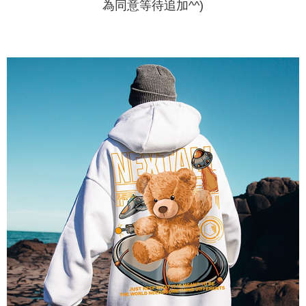
為同意等待追加^^)
mudah alih boleh segera menggunakan tanpa perlu memohon lagi.
mempunyai sebarang kebimbangan mengenai pemprosesan dan
(Hanya untuk nombor langganan peribadi, tidak terbuka untuk syarikat
penggunaan pada data peribadi. Jika anda tidak bersetuju dengan data
dan kad prabayar)
peribadi yang disenaraikan seperti di atas akan dikumpul dan digunakan
2. Pilihan kaedah pembayaran "Pembayaran Ansuran Gogo", selepas
oleh AFTEE, sila jangan gunakan perkhidmatan ini.
pesanan ditubuhkan, akan secara automatik dialihkan ke proses
transaksi Gogo, selepas pengesahan nombor telefon, pilih bilangan
ansuran yang diingini, tarikh akhir pembayaran, dan setelah
mengesahkan pembayaran, transaksi akan selesai.
3. Jumlah kelulusan sebenar, bilangan ansuran dan jumlah bayaran
adalah berdasarkan halaman pengesahan transaksi seterusnya.
4. Dalam masa 30 minit selepas pesanan ditubuhkan, jika tidak pergi
untuk mengesahkan transaksi atau jika tidak lulus semakan, pesanan
akan dibatalkan secara automatik. Jika terdapat situasi "pindah untuk
semakan khusus" yang tidak lulus, ini menunjukkan bahawa sistem
penilaian tidak mencukupi, tiada penjelasan mengenai kandungan
penilaian boleh diberikan.
【Penerangan Kaedah Pembayaran】
1. Pembayaran ansuran tidak digabungkan dalam bil telekomunikasi,
"Pembayaran Ansuran Gogo" akan menghantar SMS peringatan
pembayaran selepas tarikh penyelesaian bulanan.
2. Melalui pautan SMS untuk membuka bil, anda boleh memilih untuk
membayar melalui "Kod bar kedai serbaneka / Kedai rasmi Taiwan
Mobile / Pemindahan bank / Pembayaran J街口 / iPASS MONEY" dan
saluran lain.