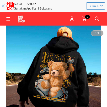
50 OFF SHOP
Buka APP
Gunakan App Kami Sekarang
0
1
/
1