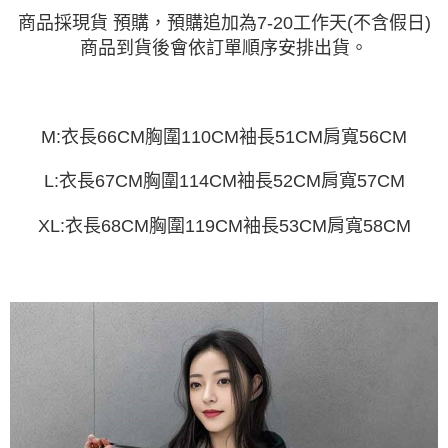
任。
４．使用「AFTEE先享後付」時，將依據個別帳號之用戶狀況，依本公司即
商品採現貨 預購，預購追加為7-20工作天(不含假日)
時審查核予不同之上限額度；若仍有額度不足之情形，本公司將視審查結果
商品到貨後會依訂單順序安排出貨。
請求用戶進行身份認證。
５．嚴禁一人註冊多個帳號或使用他人資訊註冊。若發現惡意使用之情形，
恩沛科技股份有限公司將有權停止該用戶之使用額度並採取法律行動。
M:衣長66CM胸圍110CM袖長51CM肩寬56CM
L:衣長67CM胸圍114CM袖長52CM肩寬57CM
XL:衣長68CM胸圍119CM袖長53CM肩寬58CM