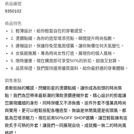
商品編號
超商取貨付款
9350102
LINE Pay
商品特色
Apple Pay
1. 輕薄設計，給你輕盈自在的穿著感受。
2. 燙鑽點綴，為你的造型增添亮點，瞬間提升時尚指數。
街口支付
3. 連帽設計，保護你免受風雨侵襲，讓你無懼任何天氣變化。
悠遊付
4. 女裝館推薦，專為時尚女性打造，展現你的個人風格。
5. 限時優惠，現在購買即可享受50％的折扣，超值又划算。
Google Pay
6. 品質保證，我們堅持選用優質面料，給你最舒適的穿著體驗。
全盈+PAY
銷售重點
大哥付你分期
柔軟如絲的觸感，閃耀如星的燙鑽點綴，讓你成為街頭的時尚焦
相關說明
點！我們為您帶來最新潮的薄款燙鑽連帽外套，精心設計的剪裁讓
【大哥付你分期使用說明】
您展現纖細的身形，同時保暖又不添負擔。這件外套不僅兼具時尚
AFTEE先享後付
1.本服務由台灣大哥大提供，台灣大哥大用戶可立即使用無須另外申請。
2.付款方式選擇「大哥付你分期」，訂單成立後會自動跳轉到大哥付的交易
與實用，更可以輕鬆搭配各種造型，無論是休閒風還是街頭風，都
相關說明
流程，驗證手機門號後，選擇欲分期的期數、繳款截止日，確認付款後即完
【關於「AFTEE先享後付」】
能為您增添魅力。現在前來50％OFF SHOP選購，讓您輕鬆擁有這
成交易。
ATM付款
AFTEE先享後付是「在收到商品之後才付款」的支付方式。 讓您購物簡單
款炙手可熱的外套！讓我們一同展現自信，成就獨一無二的時尚風
3.實際核准額度、可分期數及費用金額請依後續交易確認頁面所載為準。
便利好安心！
4.訂單成立30分鐘內，如未前往確認交易或遇審核未通過，訂單將自動取
格吧！
１．簡單：不需註冊會員、不需綁卡、不需儲值。