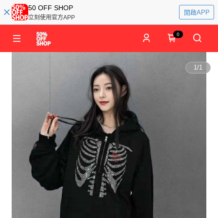
50 OFF SHOP
開啟APP
立刻使用官方APP
0
1
/
1