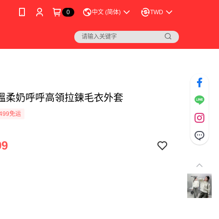
0
中文 (简体)
TWD
溫柔奶呼呼高領拉鍊毛衣外套
499免运
99