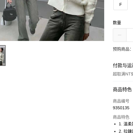
F
数量
预购商品：
付款与运
超取满NT$
付款方式
商品特色
信用卡一
商品编号
9350135
超商取货
商品特色
LINE Pay
1. 
2. 