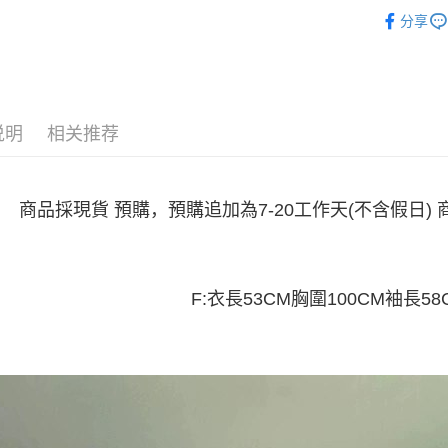
女裝
外
2. 通过
付款 後全
請留意繳費期
分享
账／街口支付
享有最長 
每笔NT$4
【注意事
繳費期限，
7-11取貨
1. 本服
算出。使用
过本服务
定能夠在期
每笔NT$4
本公司后
收到商品與
说明
相关推荐
2. 基于
付款 後7-
资料（包
二、付款
每笔NT$4
用，由台
1. 初次
3. 完整
之上限額
商品採現貨 預購，預購追加為7-20工作天(不含假日
宅配
2. 結帳金
3. 目前
每笔NT$7
三、聲明
「AFTE
F:衣長53CM胸圍100CM袖長58
)所提供，
(包含但不
予 AFT
集、處理、
明』（
http
若款項超過
未成年的