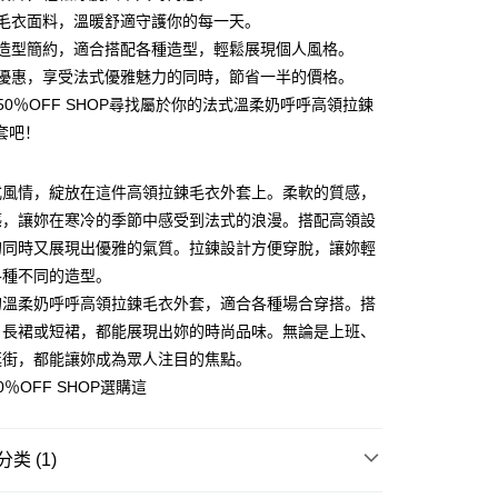
柔軟毛衣面料，溫暖舒適守護你的每一天。
外套造型簡約，適合搭配各種造型，輕鬆展現個人風格。
限時優惠，享受法式優雅魅力的同時，節省一半的價格。
來50％OFF SHOP尋找屬於你的法式溫柔奶呼呼高領拉鍊
y
套吧！
式風情，綻放在這件高領拉鍊毛衣外套上。柔軟的質感，
分期
感，讓妳在寒冷的季節中感受到法式的浪漫。搭配高領設
的同時又展現出優雅的氣質。拉鍊設計方便穿脫，讓妳輕
你分期使用说明】
享后付
务由台湾大哥大提供，电信用户可立即使用无须另外申请。（限个
各種不同的造型。
门号，不开放公司户及预付卡使用）
的溫柔奶呼呼高領拉鍊毛衣外套，適合各種場合穿搭。搭
方式选择 “大哥付你分期”，订单成立后会自动跳转到大哥付的交易
FTEE先享後付
、長裙或短裙，都能展現出妳的時尚品味。無論是上班、
证手机门号后，选择欲分期的期数、缴款截止日，确认付款后即
款方式選擇AFTEE先享後付，將跳出AFTEE先享後付手機驗證視
。
逛街，都能讓妳成為眾人注目的焦點。
核准额度、可分期数及费用金额请依后续交易确认页面所载为准。
簡訊驗證之後，即可完成結帳手續。
％OFF SHOP選購這
成立30分钟内，如未前往确认交易或遇审核未通过，订单将自动取
確認後不需事先繳費，商品會配送至您的指定地址。
“转专审核”未通过状况，表示未达系统评分，恕无法说明评估内
完成後，您的手機會收到一封繳費通知簡訊，APP會員則會收到
APP推播通知。
付款
式说明】
类 (1)
商品當下無需繳費，確認無誤後，請再利用繳費通知簡訊或AFTEE
款项不并入电信账单，“大哥付你分期”于每月结算日后寄送缴费提醒
5
大便利商店‧ATM/網銀等方式進行付款。