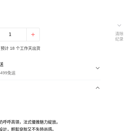
清除
纪录
预计 18 个工作天出货
送
499免运
次付款
付款
溫柔奶呼呼高領，法式優雅魅力綻放。
拉鍊設計，輕鬆穿脫又不失時尚感。