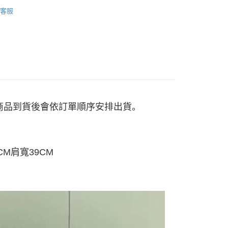
套
短信链接打开账单后，可选择 “超商条码／台湾大直营门市／银行转
家取貨
限為 14 天。唯有下載 AFTEE App 成為 AFTEE 會員者方能
客服
／iPASS MONEY”等通路缴费。
45 天內付款之服務。
5
项】
為商家向您請款的時間，再加上使用AFTEE可延長的天數所計
付款
务系由 “台湾大哥大股份有限公司”所提供，让用户于交易时，得通
AFTEE下訂可以延長您收到商品前的繳費天數，但無法保證一
购买商品或服务，并由商店将买卖／分期付款买卖价金债权让与
限內收到商品(例如:預購商品或預計到貨時間較長者)。因此無論
5，满NT$499(含以上)免运费
，依约使用本公司账单缴交账款。
否，仍需要請您在AFTEE規定的時間內完成繳費。
同意付款使用 “大哥付你分期”之契约关系目的，商店将以您的个人
11取貨
含姓名、电话或地址）提供予台湾大哥大进项收集、处理及利
限制
5，满NT$499(含以上)免运费
湾大哥大与本人进行分期账单所需资料之确认、核对及更正。
使用 AFTEE 時，將依認證結果及本公司審查結果，核予每個人不同
用户服务条款，请详阅以下链接：
https://oppay.tw/userRule
度
) 商品到貨後會依訂單順序安排出貨。
額須大於NT$30
僅支援台灣會員
0，满NT$499(含以上)免运费
條款
E先享後付」(下稱本服務)乃由恩沛科技股份有限公司(下稱 AFTEE
CM肩寬39CM
並由 AFTEE 向您收取款項。因使用本服務所須提供之個人資料
限於訂購人姓名、電話，收件人姓名、電話、收件地址)，將交付
EE 於本服務必要服務範圍內運用。關於 AFTEE 對於個人資料之蒐
利用，詳參 AFTEE 官網之『個人資料蒐集、處理及利用告知聲
s://aftee.tw/privacypolicy/
）。
繳費期限，將根據當次的金額加收年利率 16% 的逾期滯納金。
使用者，請事先徵得法定代理人或監護人之同意方可使用