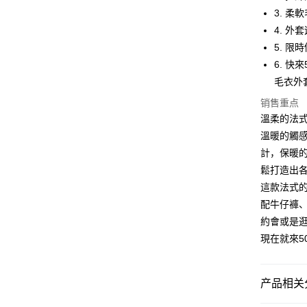
Apple Pay
3. 
街口支付
4. 
5. 
悠遊付
6. 快
Google Pa
毛衣外
Plus PAY
销售重点
溫柔的法
大哥付你
溫暖的觸
相关说明
計，保暖
【大哥付
AFTEE先
1. 本服
鬆打造出
人月租型
相关说明
這款法式
2. 付款
一、關於 A
配牛仔褲
ATM付款
流程，验
1. 於付
完成交易
約會或是
窗。
3. 实际
2. 進行
現在就來50
4. 订单
3. 訂單
运送方式
消。如遇 
4. 下訂
容。
AFTEE 
全家取貨
【缴款方
产品相关分
5. 收到
1. 分期
每笔NT$4
APP於四
短信。