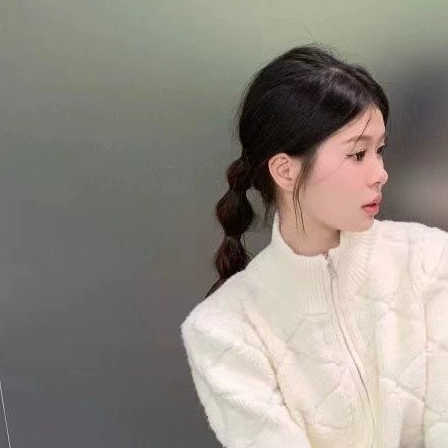
AFTEE。
若您對於
聯繫恩沛
同必要之購
人資料，