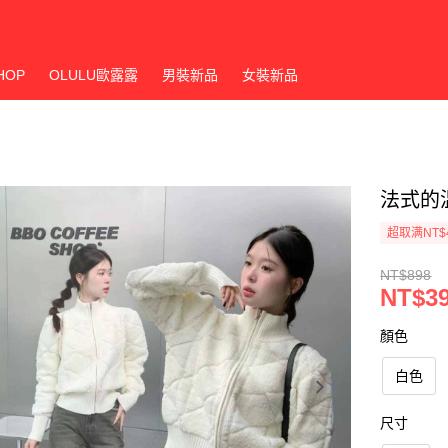
HOP
OLULU歐露露
男裝新品
女裝新品
法式的
超取满NT$
NT$898
NT$3
顏色
白色
尺寸