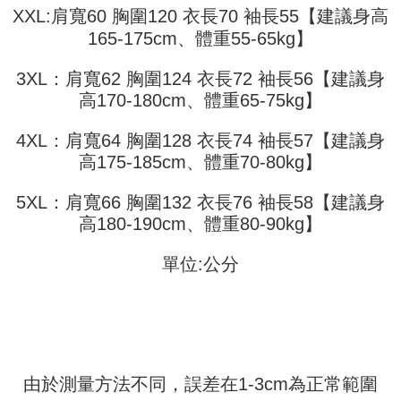
XXL:肩寬60 胸圍120 衣長70 袖長55【建議身高
ロテクションズ（以下 AFTEE という）が提供し、AFTEEが代金を徴収し
ます。当サービスご利用の際に提供しなければならない個人情報（注文者
165-175cm、體重55-65kg】
の氏名、電話番号、受取人の氏名、電話番号、受取人住所を含むがこれに
限らない）は、AFTEEに渡され当サービスで必要な範囲内で利用されま
3XL：肩寬62 胸圍124 衣長72 袖長56【建議身
す。AFTEEの個人情報の収集、処理、利用について、詳細はAFTEE公式ホ
ームページの『個人情報の収集、処理及び利用に関する声明』をご参照く
高170-180cm、體重65-75kg】
ださい（
https://aftee.tw/privacypolicy/
）。
4XL：肩寬64 胸圍128 衣長74 袖長57【建議身
AFTEEの初回ご利用の際に、審査を通過すれば、最高額がNT$10,000にな
高175-185cm、體重70-80kg】
ります。支払い期限を過ぎた場合、その金額に基づいて年利20%の遅延滞
納金が加算されます。未成年の利用者は、事前に法定代理人または後見人
の同意を得ればAFTEEをご利用いただけます。
5XL：肩寬66 胸圍132 衣長76 袖長58【建議身
高180-190cm、體重80-90kg】
個人情報の処理、利用について疑問がある、または関連する法律の権利を
行使したい場合は、ネットプロテクションズ
cs_tw@netprotections.co.jp
にご連絡ください。上記に示した個人情報を、必要な購入注文書とあわせ
單位:公分
てAFTEEにご提供いただく、またはAFTEEにあなたの個人情報の収集、処
理、利用を許可することににご同意いただけない場合は、当サービスを選
択しないでください。
由於測量方法不同，誤差在1-3cm為正常範圍