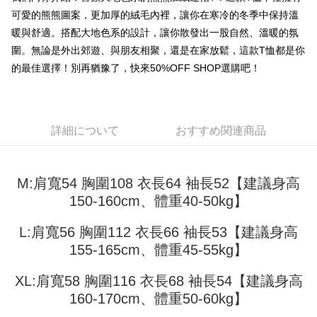
配送方法
を基準とします。
3.注文するときのお支払いは不要です。商品はご指定の住所に配送されま
可愛的熊熊圖案，更加厚的絨毛內裡，讓你在寒冷的冬季中保持溫
4. 注文成立後30分以内に確認取引を行わない場合や審査が通過しない場
す。
全家取貨付款
合、注文は自動的にキャンセルされます。「転専審査」に未通過の状況が
暖與舒適。搭配大地色系的設計，讓你散發出一股自然、溫暖的氛
4.ご注文が完了すると、携帯に支払い通知のSMSが届きます。アプリ会員
発生した場合は、システムの評価基準に達していないことを意味し、評価
配送毎にNT$45
の場合は、AFTEE アプリプッシュ通知が届きます。
圍。無論是外出郊遊、與朋友相聚，還是在家放鬆，這款T恤都是你
内容についての説明はいたしかねます。
5.商品受け取り時のお支払いは不要です。商品を確かめてから、SMSまた
的最佳選擇！別再猶豫了，快來50%OFF SHOP選購吧！
付款 後全家取貨
はアプリの通知に従って、4大コンビニ、またはATM/オンラインバンキン
グでお支払いください。
配送毎にNT$45
【支払い方法の説明】
1. 分割払いの金額は電信請求書に統合されず、「OP Pay Later」は毎月の
代金納付期限は最短で 14 日以内ですので、ご注意ください。AFTEE アプ
7-11取貨付款
締め日後に支払いリマインダーのSMSを送信します。
リをダウンロードして AFTEE 会員になるとお支払い期限を最長 45 日以内
詳細について
おすすめ関連商品
2. SMSのリンクを通じて請求書を開いた後、「コンビニバーコード／台湾
配送毎にNT$45、NT$499以上で送料無料
まで延長できます。
大直営店舗／銀行振込／街口支払い／iPASS MONEY」などのチャネルで
支払いを選択できます。
付款 後7-11取貨
お支払期限は、ショップが請求した期日と、AFTEEで延長できる日数をも
とに計算されます。AFTEEで注文すると、商品を受け取るまで支払い期限
M:肩寬54 胸圍108 衣長64 袖長52【建議身高
配送毎にNT$45、NT$499以上で送料無料
【注意事項】
を延長できますが、商品を期限内に受け取れない場合があります（例：予
1. 本サービスは「台湾大哥大株式会社」（以下「当社」といいます）によ
150-160cm、體重40-50kg】
約商品や商品到着日が比較的遅い商品）。そのため、商品到着の有無に関
宅配
って提供され、ユーザーが取引時に本サービスを通じて商品やサービスを
わらず、AFTEEで指定された期限内にお支払いください。
購入できるようにし、店舗が売買／分割払い売買の債権を当社に譲渡した
配送毎にNT$70、NT$499以上で送料無料
L:肩寬56 胸圍112 衣長66 袖長53【建議身高
後、契約に基づいて当社の請求書で帳款を支払うことになります。
二、支払い限度額
2. 「OP Pay Later」を利用する契約関係の目的から、店舗はあなたの個人
155-165cm、體重45-55kg】
1.初回 AFTEEを ご利用の際に、認証結果及び当社の審査の結果に基づ
情報（名前、電話または住所を含む）を台湾大哥大に提供し、収集、処理
き、限度額が設定されます。
および利用するために、当社があなた本人と分割請求書に必要な情報の確
2.決済金額は最低NT$20です。
XL:肩寬58 胸圍116 衣長68 袖長54【建議身高
認、照合および修正を行います。
3.現在、台湾の会員のみご利用いただけます。
160-170cm、體重50-60kg】
3. 完全なユーザーサービス規約については、以下のリンクを参照してくだ
さい：
https://oppay.tw/userRule
三、利用規約「AFTEE代金後払い」（以下当サービスという）はネットプ