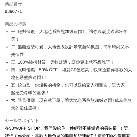
商品番号
コンビニ店頭代金引換
9360771
LINE Pay
商品の特徴
Apple Pay
一. 絕對保暖，大地色系熊熊加絨連帽T，讓你溫暖度過寒冷冬
天！
JKOPAY
二. 熊熊造型可愛，大地色系設計帶來自然氛圍，簡單時尚又不
Easy Wallet
失個性！
三. 100%純棉材質，柔軟舒適，讓你穿上就不想脫下！
Google Pay
四. 限時優惠，50% OFF！絕對CP值超高，快來搶購你喜歡的大
Plus Pay
地色系熊熊連帽T！
五. 給自己一份溫暖的禮物，也可以送給家人和摯友，讓大家一
OP Pay Later
起感受冬季的溫馨！
説明
六. 限量供應，現在就下單，讓大地色系熊熊加絨連帽T成為你冬
【OP Pay Later 使用説明】
AFTEE代金後払い
1. 本サービスは台湾大哥大によって提供され、台湾大哥大のユーザーは追
天的最佳選擇！
加の申請なしで即時に利用可能です。
説明
2. 支払い方法で「OP Pay Later」を選択すると、注文が成立した後に自動
一、 AFTEE代金後払いについて
セールスポイント
的に OP Pay Later の取引プロセスに移行し、携帯番号を確認後、分割払
ATM払い
1.お支払い方法でAFTEE代金後払いを選択すると、携帯電話認証ウィンド
在50%OFF SHOP，我們帶給你一件絕對不能錯過的男裝長T！讓
いの回数や支払い期限を選択し、支払いを確認すると取引が完了します。
ウが表示されます。
3. 実際の承認額、分割回数および費用については、後続の取引確認ページ
我們向你介紹：喜歡大地色系的熊熊加絨連帽T！這款T恤不僅擁有
2.SMSで認証してお支払い手続を進めてください。