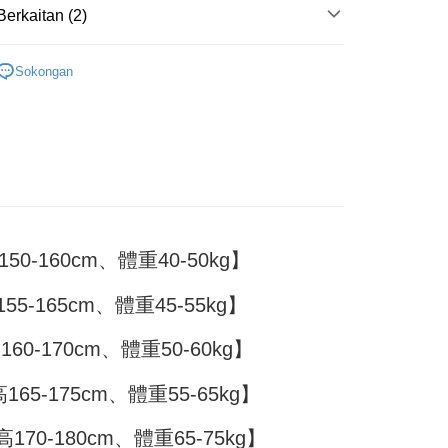
n disahkan.
h pesanan disahkan, anda akan menerima SMS pembayaran
Berkaitan (2)
sanan
hli aplikasi akan menerima pemberitahuan tolak aplikasi
 yang diluluskan, tempoh ansuran yang tersedia, dan yuran
 | 大學T
家取貨
akan adalah tertakluk kepada maklumat yang dinyatakan
ayaran diperlukan apabila anda menerima produk. Sila buat
Sokongan
man pengesahan transaksi seterusnya.
n di empat kedai serbaneka utama, ATM atau perbankan
T｜大學T
sanan
ian dengan SMS pembayaran atau pemberitahuan tolak
aksi tidak disahkan dalam masa 30 minit selepas pesanan
FTEE.
付款
au jika permohonan gagal dalam proses semakan, pesanan
alkan secara automatik. Jika permohonan gagal pada
anan | Penghantaran percuma untuk pesanan
 perhatian bahawa tempoh pembayaran adalah 14 hari. Walau
"semakan manual", ini bermakna kriteria pemarkahan sistem
un, bagi mereka yang telah memuat turun Aplikasi AFTEE
au lebih
nuhi; butiran penilaian khusus tidak akan didedahkan.
tar sebagai ahli AFTEE boleh menikmati tempoh
n sehingga 45 hari.
11取貨
embayaran]
anan | Penghantaran percuma untuk pesanan
mbayaran dikira dari masa kedai meminta pembayaran anda,
0-160cm、體重40-50kg】
 ansuran melalui OP Pay Later akan dibilkan secara
engan bilangan hari yang boleh dilanjutkan oleh AFTEE.
au lebih
 dan tidak termasuk dalam bil telekom anda. SMS peringatan
h melanjutkan tempoh pembayaran anda sebelum anda
 akan dihantar selepas kitaran bil bulanan.
pesanan. Walau bagaimanapun, tiada jaminan bahawa anda
5-165cm、體重45-55kg】
erima pesanan anda semasa tempoh pembayaran (cth.:
anan | Penghantaran percuma untuk pesanan
ngakses bil melalui pautan dalam SMS, anda boleh
apesanan atau produk yang mungkin mengambil masa yang
60-170cm、體重50-60kg】
kan pembayaran anda melalui salah satu saluran berikut:
 untuk dihantar). Oleh itu, anda dikehendaki membuat
au lebih
dai serbaneka, kedai runcit Taiwan Mobile, pemindahan bank,
n kepada AFTEE dalam tempoh sama ada anda menerima
tau iPASS MONEY.
65-175cm、體重55-65kg】
ing]
katan Pembayaran
170-180cm、體重65-75kg】
yang diperakui untuk pengguna kali pertama boleh sehingga