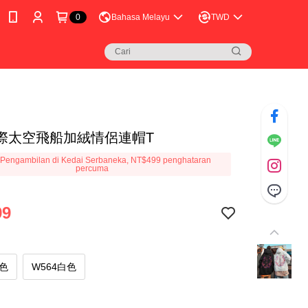
0
Bahasa Melayu
TWD
際太空飛船加絨情侶連帽T
Pengambilan di Kedai Serbaneka, NT$499 penghataran
percuma
99
黑色
W564白色