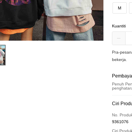
M
Kuantiti
Pra-pesan
bekerja.
Pembaya
Penuh Pen
penghatar
Kaedah 
Ciri Prod
Kad Kredi
No. Produ
9361076
Pengambil
Ciri Produ