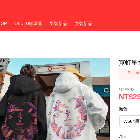
HOP
OLULU歐露露
男裝新品
女裝新品
霓虹星
Penuh 
NT$598
NT$2
顏色
W564
尺寸