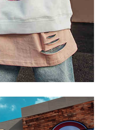
arga jual/beli ansuran kepada syarikat ini untuk membayar bil
n bil syarikat ini.
arkan tujuan kontrak persetujuan pembayaran menggunakan
an Ansuran Gogo", kedai akan memberikan maklumat
nda (termasuk nama, telefon atau alamat) kepada Taiwan
tuk pengumpulan, pemprosesan dan penggunaan, untuk
, semakan dan pembetulan data yang diperlukan untuk bil
eh Taiwan Mobile.
ca syarat perkhidmatan pengguna secara lengkap melalui
kut: https://oppay.tw/userRule