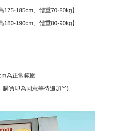
n ini disediakan oleh Taiwan Mobile Co., Ltd. (“Syarikat”),
 Amaun diperakui sebenar yang diluluskan akan
olehkan pelanggan membeli barangan atau perkhidmatan
n keputusan pensijilan dan semakan oleh AFTEE.
175-185cm、體重70-80kg】
rkhidmatan ini pada masa transaksi. Hasil daripada
erbelanjaan minimum mestilah lebih besar daripada NT$20.
 atau pembayaran ansuran akan dipindahkan oleh peniaga
sa ini hanya tersedia untuk ahli Taiwan.
180-190cm、體重80-90kg】
arikat, dan pelanggan hendaklah membuat pembayaran
erjanjian menggunakan sistem bil Syarikat.
arat Perkhidmatan
tan AFTEE Beli Sekarang Bayar Kemudian disediakan oleh
nuhi hubungan kontrak yang terjalin melalui persetujuan
, Inc. dan AFTEE akan membuat bil kepada pengguna. AFTEE
n OP Pay Later, peniaga akan memberikan maklumat
gunakan data peribadi yang dikumpul (termasuk nama
nda (termasuk nama, nombor telefon, atau alamat) kepada
o. telefon, nama penerima, no. telefon, alamat penerima)
bagi tujuan pengumpulan, pemprosesan dan penggunaan data
gunaan perkhidmatan. Sila rujuk kepada "Penyata
lukan untuk pengebilan ansuran, termasuk pengesahan,
an Data Peribadi, Pemprosesan, Penggunaan"
n semula dan pembetulan.
ee.tw/privacypolicy/
) untuk maklumat lanjut.
cm為正常範圍
a perkhidmatan penuh, sila rujuk pautan berikut:
g diperakui untuk pengguna kali pertama yang lulus
pay.tw/userRule
" target="_blank" class="link revert-
boleh sehingga NT$10,000. Jika pengguna tidak membuat
s://oppay.tw/userRule
，購買即為同意等待追加^^)
n dalam tempoh tersebut, yuran pembayaran lewat sebanyak
un akan dikenakan. Pengguna bawah umur dikehendaki
 Penggunaan Pembayaran Ansuran Gogo】
an kebenaran daripada ibu bapa atau penjaga yang sah
matan ini disediakan oleh Taiwan Mobile, pengguna telefon
ggunakan AFTEE.
h boleh segera menggunakan tanpa perlu memohon lagi.
uk nombor langganan peribadi, tidak terbuka untuk syarikat
gi NP Taiwan Inc. di
cs_tw@netprotections.co.jp
jika anda
abayar)
 sebarang kebimbangan mengenai pemprosesan dan
n kaedah pembayaran "Pembayaran Ansuran Gogo", selepas
 pada data peribadi. Jika anda tidak bersetuju dengan data
tubuhkan, akan secara automatik dialihkan ke proses
ang disenaraikan seperti di atas akan dikumpul dan