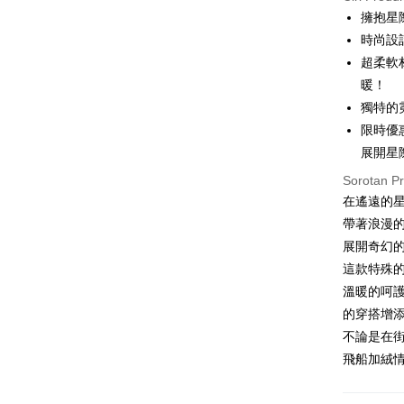
LINE Pay
擁抱星
時尚設
Apple Pay
超柔軟
JKOPAY
暖！
獨特的
Easy Walle
限時優
Google Pa
展開星
Plus PAY
Sorotan P
在遙遠的
OP Pay La
帶著浪漫
Deskripsi
展開奇幻
[Terma Pe
AFTEE
這款特殊
Perkhidmat
Deskripsi
溫暖的呵
pengguna 
Pertama, 
Pemindah
的穿搭增
Kemudian
Jika anda 
1. Dengan
不論是在
akan menga
pengesaha
飛船加絨
Later sele
2. Anda b
Pilihan 
mudah alih
3. Tiada b
akhir pemb
dihantar k
全家取貨