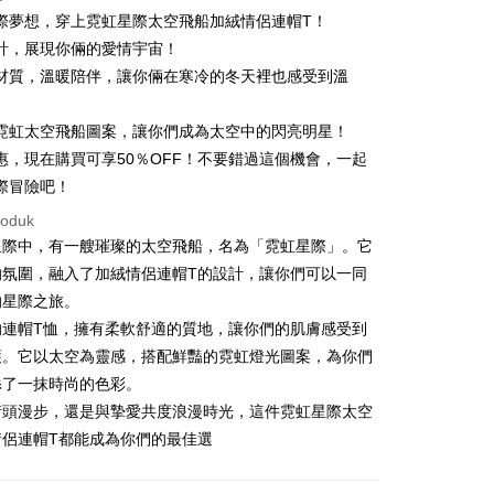
際夢想，穿上霓虹星際太空飛船加絨情侶連帽T！
計，展現你倆的愛情宇宙！
材質，溫暖陪伴，讓你倆在寒冷的冬天裡也感受到溫
霓虹太空飛船圖案，讓你們成為太空中的閃亮明星！
t
惠，現在購買可享50％OFF！不要錯過這個機會，一起
y
際冒險吧！
roduk
星際中，有一艘璀璨的太空飛船，名為「霓虹星際」。它
ter
的氛圍，融入了加絨情侶連帽T的設計，讓你們可以一同
的星際之旅。
nggunaan untuk OP Pay Later]
的連帽T恤，擁有柔軟舒適的質地，讓你們的肌膚感受到
an ini disediakan oleh Taiwan Mobile dan tersedia untuk
護。它以太空為靈感，搭配鮮豔的霓虹燈光圖案，為你們
Taiwan Mobile tanpa memerlukan permohonan tambahan.
Mengenai Perkhidmatan AFTEE Beli Sekarang Bayar
an ATM
添了一抹時尚的色彩。
memilih OP Pay Later sebagai kaedah pembayaran, sistem
 memilih AFTEE sebagai kaedah pembayaran, mesej
街頭漫步，還是與摯愛共度浪漫時光，這件霓虹星際太空
rahkan anda secara automatik ke proses transaksi OP Pay
n AFTEE akan muncul.
情侶連帽T都能成為你們的最佳選
pas pesanan dibuat. Anda perlu mengesahkan nombor telefon
oleh meneruskan pembayaran selepas pengesahan SMS.
Penghantaran
 anda, memilih bilangan ansuran, dan menetapkan tarikh
ayaran diperlukan apabila pesanan disahkan. Produk akan
ayaran. Transaksi akan dianggap selesai setelah
e alamat yang ditetapkan.
付款