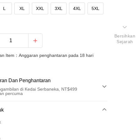
L
XL
XXL
3XL
4XL
5XL
Bersihkan
Sejarah
an Item：Anggaran penghantaran pada 18 hari
ran Dan Penghantaran
gambilan di Kedai Serbaneka, NT$499
an percuma
Pembayaran
uk
t (Bayaran Penuh)
k
an di Kedai Serbaneka
k