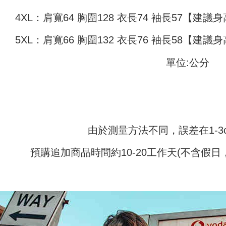
Perkhidmata
NT$10,000.
yang memb
berdasarka
4XL：肩寬64 胸圍128 衣長74 袖長57【建議身高
melalui pe
2. Amaun p
pembelian
3. Pada ma
5XL：肩寬66 胸圍132 衣長76 袖長58【建議身高
kepada Sy
mengikut p
Ketiga, Sy
單位:公分
Perkhidma
Untuk meme
NP Taiwan
penggunaa
akan meng
peribadi a
pembeli, n
Syarikat 
untuk peng
yang diper
Pengumpul
pengesaha
(https://aft
由於測量方法不同，誤差在1-3
Untuk term
Jumlah yan
https://op
kelulusan 
style">http
預購追加商品時間約10-20工作天(不含假日
pembayara
20% setah
【Panduan
mendapatk
1. Perkhid
untuk men
mudah ali
(Hanya unt
Sila hubun
dan kad pr
mempunyai
2. Piliha
penggunaan
pesanan di
peribadi y