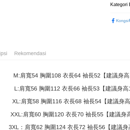
pembayara
4. Setela
Kategori 
NT$45/pe
manakala a
Had kredit
AFTEE.
女裝
長T
付款 後全
yang diken
5. Tiada b
Kongsi
pada hala
pembayara
男裝
長
NT$45/pe
dalam tal
Jika trans
aplikasi A
7-11取貨
dibuat, at
akan dibat
NT$45/pes
Sila ambil
peringkat 
bagaimanap
NT$499 at
ipsi
Rekomendasi
tidak dipe
dan mendaf
pembayara
付款 後7-
[Arahan P
NT$45/pes
Tempoh pe
M:肩寬54 胸圍108 衣長64 袖長52【建議身高15
Pembayaran
ditambah d
NT$499 at
berasingan
Anda bole
pembayaran
menerima 
L:肩寬56 胸圍112 衣長66 袖長53【建議身高15
宅配
boleh men
NT$70/pes
Selepas me
produk pr
XL:肩寬58 胸圍116 衣長68 袖長54【建議身高1
menyelesai
lebih lama
NT$499 at
kod bar ke
pembayara
JKOPay, a
pesanan.
XXL:肩寬60 胸圍120 衣長70 袖長55【建議身高1
[Nota Pent
Kedua, Se
3XL：肩寬62 胸圍124 衣長72 袖長56【建議身高
1. Jumlah 