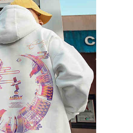
Gogo, selepas pengesahan nombor telefon, pilih bilangan
oleh AFTEE, sila jangan gunakan perkhidmatan ini.
ng diingini, tarikh akhir pembayaran, dan setelah
an pembayaran, transaksi akan selesai.
kelulusan sebenar, bilangan ansuran dan jumlah bayaran
dasarkan halaman pengesahan transaksi seterusnya.
asa 30 minit selepas pesanan ditubuhkan, jika tidak pergi
esahkan transaksi atau jika tidak lulus semakan, pesanan
alkan secara automatik. Jika terdapat situasi "pindah untuk
usus" yang tidak lulus, ini menunjukkan bahawa sistem
tidak mencukupi, tiada penjelasan mengenai kandungan
boleh diberikan.
gan Kaedah Pembayaran】
ran ansuran tidak digabungkan dalam bil telekomunikasi,
an Ansuran Gogo" akan menghantar SMS peringatan
 selepas tarikh penyelesaian bulanan.
 pautan SMS untuk membuka bil, anda boleh memilih untuk
elalui "Kod bar kedai serbaneka / Kedai rasmi Taiwan
Pemindahan bank / Pembayaran J街口 / iPASS MONEY" dan
n.
nting】
matan ini disediakan oleh "Taiwan Mobile Co., Ltd." untuk
an pengguna membeli produk atau perkhidmatan melalui
an ini semasa transaksi, dan kedai akan menyerahkan hak