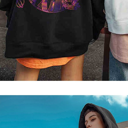
tuntutan h
menggunaka
2. Berdas
"Pembayar
peribadi a
Mobile un
pengesahan
ansuran ol
3. Sila ba
pautan beri