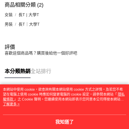
商品相關分類 (2)
女裝
長T | 大學T
男裝
長T｜大學T
評價
喜歡這個商品嗎？購買後給他一個好評吧
本分類熱銷
全站排行
本網站中使用 cookie，欲查詢有關本網站使用 cookie 方式之詳情，及若您不希
熱門標籤
望在電腦上使用 cookie 時應如何變更電腦的 cookie 設定，請參閱本網站「
隱私
權條款
」之 Cookie 聲明。您繼續使用本網站即表示您同意本公司得按本網站使
用條款之 Cookie 聲明使用 cookie。
了解更多 >
我知道了