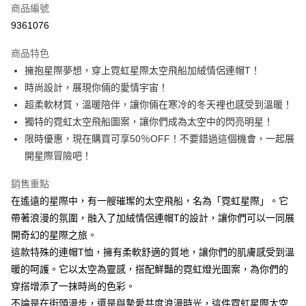
商品編號
超商取貨付款
9361076
LINE Pay
商品特色
Apple Pay
擁抱星際夢想，穿上霓虹星際太空飛船加絨情侶連帽T！
時尚設計，展現你倆的愛情宇宙！
街口支付
超柔軟材質，溫暖陪伴，讓你倆在寒冷的冬天裡也感受到溫暖！
悠遊付
獨特的霓虹太空飛船圖案，讓你們成為太空中的閃亮明星！
限時優惠，現在購買可享50％OFF！不要錯過這個機會，一起展
Google Pay
開星際冒險吧！
全盈+PAY
銷售重點
大哥付你分期
在遙遠的星際中，有一艘璀璨的太空飛船，名為「霓虹星際」。它
相關說明
帶著浪漫的氛圍，融入了加絨情侶連帽T的設計，讓你們可以一同展
【大哥付你分期使用說明】
開奇幻的星際之旅。
AFTEE先享後付
1.本服務由台灣大哥大提供，台灣大哥大用戶可立即使用無須另外申請。
2.付款方式選擇「大哥付你分期」，訂單成立後會自動跳轉到大哥付的交易
這款特殊的連帽T恤，擁有柔軟舒適的質地，讓你們的肌膚感受到溫
相關說明
流程，驗證手機門號後，選擇欲分期的期數、繳款截止日，確認付款後即完
【關於「AFTEE先享後付」】
暖的呵護。它以太空為靈感，搭配鮮豔的霓虹燈光圖案，為你們的
成交易。
ATM付款
AFTEE先享後付是「在收到商品之後才付款」的支付方式。 讓您購物簡單
穿搭增添了一抹時尚的色彩。
3.實際核准額度、可分期數及費用金額請依後續交易確認頁面所載為準。
便利好安心！
4.訂單成立30分鐘內，如未前往確認交易或遇審核未通過，訂單將自動取
不論是在街頭漫步，還是與摯愛共度浪漫時光，這件霓虹星際太空
１．簡單：不需註冊會員、不需綁卡、不需儲值。