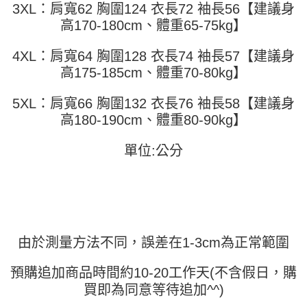
任。
3XL：肩寬62 胸圍124 衣長72 袖長56【建議身
４．使用「AFTEE先享後付」時，將依據個別帳號之用戶狀況，依本公司即
高170-180cm、體重65-75kg】
時審查核予不同之上限額度；若仍有額度不足之情形，本公司將視審查結果
請求用戶進行身份認證。
５．嚴禁一人註冊多個帳號或使用他人資訊註冊。若發現惡意使用之情形，
4XL：肩寬64 胸圍128 衣長74 袖長57【建議身
恩沛科技股份有限公司將有權停止該用戶之使用額度並採取法律行動。
高175-185cm、體重70-80kg】
5XL：肩寬66 胸圍132 衣長76 袖長58【建議身
高180-190cm、體重80-90kg】
單位:公分
由於測量方法不同，誤差在1-3cm為正常範圍
預購追加商品時間約10-20工作天(不含假日，購
買即為同意等待追加^^)