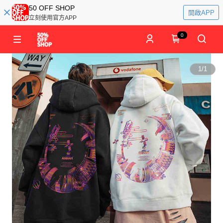
50 OFF SHOP
開啟APP
立刻使用官方APP
0
1
/
1