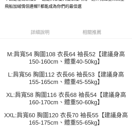
運送方式
消。如遇「轉專審核」未通過狀況，表示未達大哥付你分期系統評分，恕無
２．便利：只要手機號碼，簡訊認證，即可結帳。
飛船加絨情侶連帽T都能成為你們的最佳選
法說明評估內容。
３．安心：先確認商品／服務後，再付款。
全家取貨付款
【繳款方式說明】
1.分期款項不併入電信帳單，「大哥付你分期」於每月結算日後寄送繳費提
每筆NT$45
【「AFTEE先享後付」結帳流程】
醒簡訊。
１．於結帳方式選擇「AFTEE先享後付」後，將跳轉至「AFTEE先享後付」
2.透過簡訊連結打開帳單後，可選擇「超商條碼／台灣大直營門市／銀行轉
付款 後全家取貨
結帳頁面，進行簡訊認證並確認金額後，即可完成結帳。
詳細說明
相關推薦
帳／街口支付／iPASS MONEY」等通路繳費。
２．訂單成立數日內，您將收到繳費通知簡訊。
每筆NT$45
３．收到繳費通知簡訊後14天內，點擊此簡訊中的連結，可透過四大超商／
【注意事項】
ATM／網路銀行／等多元方式進行付款，方視為交易完成。
7-11取貨付款
1.本服務係由「台灣大哥大股份有限公司」（以下簡稱本公司）所提供，讓
※ 請注意：結帳手續完成當下不需立刻繳費，但若您需要取消訂單，請聯絡
M:肩寬54 胸圍108 衣長64 袖長52【建議身高
用戶於交易時，得透過本服務購買商品或服務，並由商店將買賣／分期付款
每筆NT$45，滿NT$499(含以上)免運費
購買商品的店家。未經商家同意取消之訂單仍視為有效，需透過AFTEE先享
150-160cm、體重40-50kg】
買賣價金債權讓與本公司後，依約使用本公司帳單繳交帳款。
後付繳納相關費用。
2.基於同意付款使用「大哥付你分期」之契約關係目的，商店將以您的個人
付款 後7-11取貨
※ 交易是否成功請以「AFTEE先享後付 」之結帳頁面顯示為準，若有關於
資料（包含姓名、電話或地址）提供予台灣大哥大進項蒐集、處理及利用，
L:肩寬56 胸圍112 衣長66 袖長53【建議身高
是否繳費成功／繳費後需取消欲退款等相關疑問，請聯繫「AFTEE先享後付
每筆NT$45，滿NT$499(含以上)免運費
由本公司與您本人進行分期帳單所需資料之確認、核對及更正。
客戶支援中心」
https://netprotections.freshdesk.com/support/home
155-165cm、體重45-55kg】
3.完整用戶服務條款，請詳閱以下連結：
https://oppay.tw/userRule
宅配
【注意事項】
XL:肩寬58 胸圍116 衣長68 袖長54【建議身高
１．透過由恩沛科技股份有限公司提供之「AFTEE先享後付」服務完成之交
每筆NT$70，滿NT$499(含以上)免運費
易，需依本服務之必要範圍內提供個人資料，並將交易相關給付款項請求債
160-170cm、體重50-60kg】
權轉讓予恩沛科技股份有限公司。
２．關於個人資料處理事宜，請瀏覽以下網址：
XXL:肩寬60 胸圍120 衣長70 袖長55【建議身高
https://aftee.tw/terms/#terms3
165-175cm、體重55-65kg】
３．未成年的使用者請事先徵得法定代理人或監護人之同意方可使用
「AFTEE先享後付」，若未經同意申辦者引起之損失，本公司不負相關責