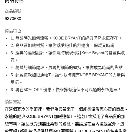
商品特色
信用卡一次付款
商品編號
超商取貨付款
9370630
LINE Pay
商品特色
Apple Pay
1. 無論時光如何流轉，KOBE BRYANT的經典仍然永恆存在。
2. 高品質加絨材質，讓你感受絕佳的舒適度，保暖又時尚。
街口支付
3. 經典的連帽設計，讓你隨時展現你對Kobe Bryant的愛戴與敬
悠遊付
意。
4. 精緻的細節處理，展現對細節的堅持，讓你成為時尚的焦點。
Google Pay
5. 配戴這款加絨連帽T，讓你隨時擁有KOBE BRYANT的力量與
全盈+PAY
勇氣。
6. 現在50％ OFF 優惠，快來擁有這個不可錯過的永恆經典！
大哥付你分期
相關說明
銷售重點
【大哥付你分期使用說明】
在這個寒冷的季節裡，我們為您帶來了一個能夠溫暖您心靈的商品 -
AFTEE先享後付
1.本服務由台灣大哥大提供，台灣大哥大用戶可立即使用無須另外申請。
2.付款方式選擇「大哥付你分期」，訂單成立後會自動跳轉到大哥付的交易
永遠的經典KOBE BRYANT加絨連帽T。這款T恤採用了高品質的加
相關說明
流程，驗證手機門號後，選擇欲分期的期數、繳款截止日，確認付款後即完
【關於「AFTEE先享後付」】
絨布料，讓您感受到無比柔軟的觸感。無論是在室內還是室外，這
成交易。
ATM付款
AFTEE先享後付是「在收到商品之後才付款」的支付方式。 讓您購物簡單
款連帽T都能為您提供舒適的穿著體驗。KOBE BRYANT的名字象徵
3.實際核准額度、可分期數及費用金額請依後續交易確認頁面所載為準。