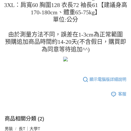
「AFTEE先享後付」，若未經同意申辦者引起之損失，本公司不負相關責
3XL：肩寬60 胸圍128 衣長72 袖長61【建議身高
任。
170-180cm、體重65-75kg】
４．使用「AFTEE先享後付」時，將依據個別帳號之用戶狀況，依本公司即
時審查核予不同之上限額度；若仍有額度不足之情形，本公司將視審查結果
單位:公分
請求用戶進行身份認證。
５．嚴禁一人註冊多個帳號或使用他人資訊註冊。若發現惡意使用之情形，
由於測量方法不同，誤差在1-3cm為正常範圍
恩沛科技股份有限公司將有權停止該用戶之使用額度並採取法律行動。
預購追加商品時間約14-20天(不含假日，購買即
為同意等待追加^^)
顯示電腦版詳細說明
客服
商品相關分類 (2)
男裝
長T｜大學T