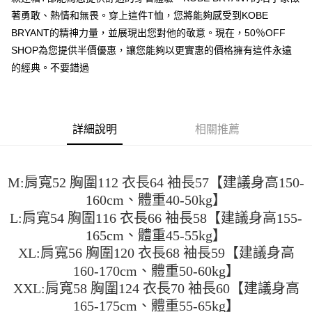
便利好安心！
4.訂單成立30分鐘內，如未前往確認交易或遇審核未通過，訂單將自動取
著勇敢、熱情和無畏。穿上這件T恤，您將能夠感受到KOBE
１．簡單：不需註冊會員、不需綁卡、不需儲值。
運送方式
消。如遇「轉專審核」未通過狀況，表示未達大哥付你分期系統評分，恕無
２．便利：只要手機號碼，簡訊認證，即可結帳。
BRYANT的精神力量，並展現出您對他的敬意。現在，50％OFF
法說明評估內容。
３．安心：先確認商品／服務後，再付款。
全家取貨付款
【繳款方式說明】
SHOP為您提供半價優惠，讓您能夠以更實惠的價格擁有這件永遠
1.分期款項不併入電信帳單，「大哥付你分期」於每月結算日後寄送繳費提
每筆NT$45
的經典。不要錯過
【「AFTEE先享後付」結帳流程】
醒簡訊。
１．於結帳方式選擇「AFTEE先享後付」後，將跳轉至「AFTEE先享後付」
2.透過簡訊連結打開帳單後，可選擇「超商條碼／台灣大直營門市／銀行轉
付款 後全家取貨
結帳頁面，進行簡訊認證並確認金額後，即可完成結帳。
帳／街口支付／iPASS MONEY」等通路繳費。
２．訂單成立數日內，您將收到繳費通知簡訊。
每筆NT$45
３．收到繳費通知簡訊後14天內，點擊此簡訊中的連結，可透過四大超商／
【注意事項】
詳細說明
相關推薦
ATM／網路銀行／等多元方式進行付款，方視為交易完成。
7-11取貨付款
1.本服務係由「台灣大哥大股份有限公司」（以下簡稱本公司）所提供，讓
※ 請注意：結帳手續完成當下不需立刻繳費，但若您需要取消訂單，請聯絡
用戶於交易時，得透過本服務購買商品或服務，並由商店將買賣／分期付款
每筆NT$45，滿NT$499(含以上)免運費
購買商品的店家。未經商家同意取消之訂單仍視為有效，需透過AFTEE先享
買賣價金債權讓與本公司後，依約使用本公司帳單繳交帳款。
後付繳納相關費用。
2.基於同意付款使用「大哥付你分期」之契約關係目的，商店將以您的個人
付款 後7-11取貨
※ 交易是否成功請以「AFTEE先享後付 」之結帳頁面顯示為準，若有關於
M:肩寬52 胸圍112 衣長64 袖長57【建議身高150-
資料（包含姓名、電話或地址）提供予台灣大哥大進項蒐集、處理及利用，
是否繳費成功／繳費後需取消欲退款等相關疑問，請聯繫「AFTEE先享後付
160cm、體重40-50kg】
每筆NT$45，滿NT$499(含以上)免運費
由本公司與您本人進行分期帳單所需資料之確認、核對及更正。
客戶支援中心」
https://netprotections.freshdesk.com/support/home
3.完整用戶服務條款，請詳閱以下連結：
https://oppay.tw/userRule
L:肩寬54 胸圍116 衣長66 袖長58【建議身高155-
宅配
【注意事項】
165cm、體重45-55kg】
１．透過由恩沛科技股份有限公司提供之「AFTEE先享後付」服務完成之交
每筆NT$70，滿NT$499(含以上)免運費
XL:肩寬56 胸圍120 衣長68 袖長59【建議身高
易，需依本服務之必要範圍內提供個人資料，並將交易相關給付款項請求債
權轉讓予恩沛科技股份有限公司。
160-170cm、體重50-60kg】
２．關於個人資料處理事宜，請瀏覽以下網址：
XXL:肩寬58 胸圍124 衣長70 袖長60【建議身高
https://aftee.tw/terms/#terms3
165-175cm、體重55-65kg】
３．未成年的使用者請事先徵得法定代理人或監護人之同意方可使用