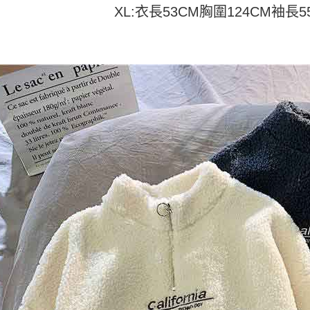
動。
XL:衣長53CM胸圍124CM袖長5