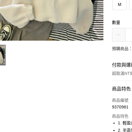
M
數量
預購商品：
付款與運
超取滿NT$
付款方式
商品特色
信用卡一
商品編號
9370981
超商取貨
商品特色
LINE Pay
1. 
2. 