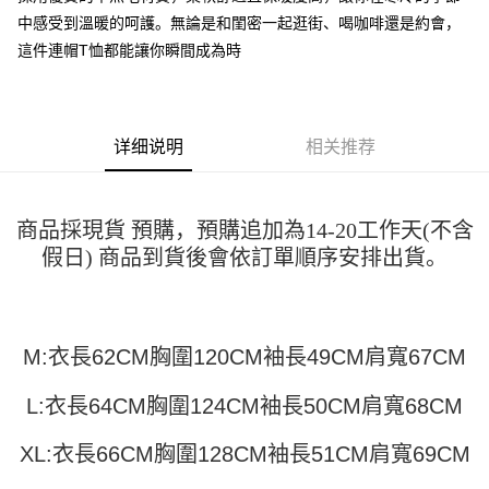
运送方式
4. 订单成立30分钟内，如未前往确认交易或遇审核未通过，订单将自动取
3. 訂單確認後不需事先繳費，商品會配送至您的指定地址。
中感受到溫暖的呵護。無論是和閨密一起逛街、喝咖啡還是約會，
消。如遇 “转专审核”未通过状况，表示未达系统评分，恕无法说明评估内
4. 下訂完成後，您的手機會收到一封繳費通知簡訊，APP會員則會收到
全家取貨付款
容。
這件連帽T恤都能讓你瞬間成為時
AFTEE APP推播通知。
【缴款方式说明】
每笔NT$45
5. 收到商品當下無需繳費，確認無誤後，請再利用繳費通知簡訊或AFTEE
1. 分期款项不并入电信账单，“大哥付你分期”于每月结算日后寄送缴费提醒
APP於四大便利商店‧ATM/網銀等方式進行付款。
短信。
付款 後全家取貨
2. 通过短信链接打开账单后，可选择 “超商条码／台湾大直营门市／银行转
請留意繳費期限為 14 天。唯有下載 AFTEE App 成為 AFTEE 會員者方能享
每笔NT$45
详细说明
相关推荐
账／街口支付／iPASS MONEY”等通路缴费。
有最長 45 天內付款之服務。
7-11取貨付款
【注意事项】
繳費期限，為商家向您請款的時間，再加上使用AFTEE可延長的天數所計算
1. 本服务系由 “台湾大哥大股份有限公司”所提供，让用户于交易时，得通过
每笔NT$45，满NT$499(含以上)免运费
出。使用AFTEE下訂可以延長您收到商品前的繳費天數，但無法保證一定能
本服务购买商品或服务，并由商店将买卖／分期付款买卖价金债权让与本公
商品採現貨 預購，預購追加為14-20工作天(不含
夠在期限內收到商品(例如:預購商品或預計到貨時間較長者)。因此無論收到
司后，依约使用本公司账单缴交账款。
付款 後7-11取貨
商品與否，仍需要請您在AFTEE規定的時間內完成繳費。
假日) 商品到貨後會依訂單順序安排出貨。
2. 基于同意付款使用 “大哥付你分期”之契约关系目的，商店将以您的个人资
每笔NT$45，满NT$499(含以上)免运费
料（包含姓名、电话或地址）提供予台湾大哥大进项收集、处理及利用，由
二、付款限制
台湾大哥大与本人进行分期账单所需资料之确认、核对及更正。
1. 初次使用 AFTEE 時，將依認證結果及本公司審查結果，核予每個人不同
宅配
3. 完整用户服务条款，请详阅以下链接：
https://oppay.tw/userRule
之上限額度
2. 結帳金額須大於NT$30
M:衣長62CM胸圍120CM袖長49CM肩寬67CM
每笔NT$70，满NT$499(含以上)免运费
3. 目前僅支援台灣會員
L:衣長64CM胸圍124CM袖長50CM肩寬68CM
三、聲明條款
「AFTEE先享後付」(下稱本服務)乃由恩沛科技股份有限公司(下稱 AFTEE )
XL:衣長66CM胸圍128CM袖長51CM肩寬69CM
所提供，並由 AFTEE 向您收取款項。因使用本服務所須提供之個人資料(包
含但不限於訂購人姓名、電話，收件人姓名、電話、收件地址)，將交付予