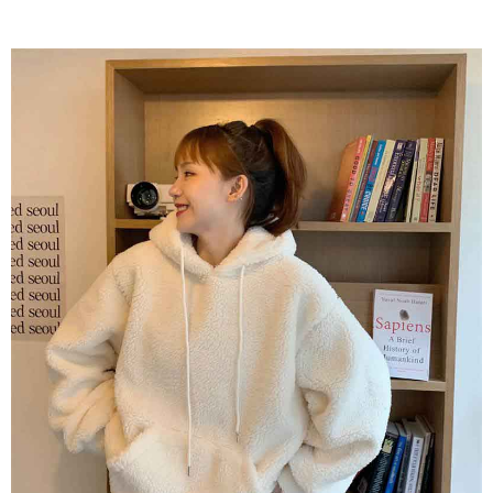
AFTEE 於本服務必要服務範圍內運用。關於 AFTEE 對於個人資料之蒐集、
處理、利用，詳參 AFTEE 官網之『個人資料蒐集、處理及利用告知聲明』
（
https://aftee.tw/privacypolicy/
）。
若款項超過繳費期限，將根據當次的金額加收年利率 16% 的逾期滯納金。
未成年的使用者，請事先徵得法定代理人或監護人之同意方可使用
AFTEE。
若您對於個人資料之處理、利用有任何疑問，或欲行使相關法律權利，請聯
繫恩沛科技股份有限公司。若您不同意我們將上開所示之個人資料，連同必
要之購買訂單資訊提供予 AFTEE ，或讓 AFTEE 蒐集處理利用您的個人資
料，請勿選用本服務。