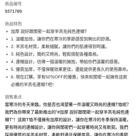
商品编号
超商取货付款
9371789
LINE Pay
商品特色
Apple Pay
加厚 說好跟閨密一起穿羊羔毛純色連帽T
1. 溫暖加倍，讓你們在寒冷的季節感受到無比的舒適。
街口支付
2. 羊羔毛材質，柔軟細膩，讓你們的肌膚得到呵護。
悠遊付
3. 純色設計，簡約又時尚，輕鬆搭配各種風格。
4. 連帽設計，彷彿一個溫暖的擁抱，帶給你們溫馨的感覺。
Google Pay
5. 優質加厚，不僅保暖效果更佳，還能提供更長久的使用壽命。
Plus PAY
6. 現在訂購，享有50％OFF的優惠，快來和閨密一起擁有這款
必備的羊羔毛連帽T吧！
大哥付你分期
相关说明
销售重点
【大哥付你分期使用说明】
當寒冷的冬天來臨，你是否也渴望著一件溫暖又時尚的連帽T恤呢？
AFTEE先享后付
1. 本服务由台湾大哥大提供，电信用户可立即使用无须另外申请。（限个人
月租型门号，不开放公司户及预付卡使用）
我們為你帶來了最新推出的"#加厚 說好跟閨密一起穿羊羔毛純色連
相关说明
2. 付款方式选择 “大哥付你分期”，订单成立后会自动跳转到大哥付的交易流
一、關於 AFTEE先享後付
帽T"！這款T恤不僅擁有加厚的設計，讓你在寒冷的冬季保持溫暖，
程，验证手机门号后，选择欲分期的期数、缴款截止日，确认付款后即完成
ATM付款
1. 於付款方式選擇AFTEE先享後付，將跳出AFTEE先享後付手機驗證視
更有時尚的連帽設計，讓你與閨密們一起穿著時尚又有默契。我們
交易。
窗。
3. 实际核准额度、可分期数及费用金额请依后续交易确认页面所载为准。
採用優質的羊羔毛材質，柔軟舒適且保暖度高，讓你在寒冷的季節
2. 進行簡訊驗證之後，即可完成結帳手續。