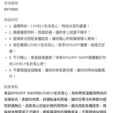
商品編號
超商取貨付款
9373932
LINE Pay
商品特色
Apple Pay
1. 溫暖時尚，LOVELY毛衣背心，時尚女孩的最愛！
2. 精選優質材料，質感舒適，讓你穿上就愛不釋手！
街口支付
3. 經典款式搭配各種造型，讓你隨心所欲展現個人風格！
悠遊付
4. 現在購買LOVELY毛衣背心，即享50％OFF優惠，超值又好
康！
Google Pay
5. 不只暖心，更是超值選擇！快來50％OFF SHOP選購屬於你
全盈+PAY
的LOVELY毛衣背心吧！
6. 不要錯過這個機會，讓你的穿搭更完美，讓你的時尚指數飆
大哥付你分期
升！
相關說明
【大哥付你分期使用說明】
銷售重點
AFTEE先享後付
1.本服務由台灣大哥大提供，台灣大哥大用戶可立即使用無須另外申請。
2.付款方式選擇「大哥付你分期」，訂單成立後會自動跳轉到大哥付的交易
來自50％OFF SHOP的LOVELY毛衣背心，為你帶來溫暖與時尚的
相關說明
流程，驗證手機門號後，選擇欲分期的期數、繳款截止日，確認付款後即完
【關於「AFTEE先享後付」】
完美結合。柔軟的材質，舒適貼身的剪裁，讓你在寒冷的季節中感
成交易。
ATM付款
AFTEE先享後付是「在收到商品之後才付款」的支付方式。 讓您購物簡單
到舒適無比。這款背心的設計簡約而時尚，適合搭配各種造型，無
3.實際核准額度、可分期數及費用金額請依後續交易確認頁面所載為準。
便利好安心！
4.訂單成立30分鐘內，如未前往確認交易或遇審核未通過，訂單將自動取
論是休閒還是正式場合，都能展現你的優雅風采。不要錯過這個特
１．簡單：不需註冊會員、不需綁卡、不需儲值。