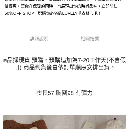
運送方式
消。如遇「轉專審核」未通過狀況，表示未達大哥付你分期系統評分，恕無
２．便利：只要手機號碼，簡訊認證，即可結帳。
價優惠，讓你在保暖的同時，也展現出你的時尚品味。立即前往
法說明評估內容。
３．安心：先確認商品／服務後，再付款。
全家取貨付款
【繳款方式說明】
50％OFF SHOP，選購你心儀的LOVELY毛衣背心吧！
1.分期款項不併入電信帳單，「大哥付你分期」於每月結算日後寄送繳費提
每筆NT$45
【「AFTEE先享後付」結帳流程】
醒簡訊。
１．於結帳方式選擇「AFTEE先享後付」後，將跳轉至「AFTEE先享後付」
2.透過簡訊連結打開帳單後，可選擇「超商條碼／台灣大直營門市／銀行轉
付款 後全家取貨
結帳頁面，進行簡訊認證並確認金額後，即可完成結帳。
帳／街口支付／iPASS MONEY」等通路繳費。
２．訂單成立數日內，您將收到繳費通知簡訊。
每筆NT$45
詳細說明
相關推薦
３．收到繳費通知簡訊後14天內，點擊此簡訊中的連結，可透過四大超商／
【注意事項】
ATM／網路銀行／等多元方式進行付款，方視為交易完成。
7-11取貨付款
1.本服務係由「台灣大哥大股份有限公司」（以下簡稱本公司）所提供，讓
※ 請注意：結帳手續完成當下不需立刻繳費，但若您需要取消訂單，請聯絡
用戶於交易時，得透過本服務購買商品或服務，並由商店將買賣／分期付款
每筆NT$45，滿NT$499(含以上)免運費
購買商品的店家。未經商家同意取消之訂單仍視為有效，需透過AFTEE先享
品採現貨 預購，預購追加為7-20工作天(不含假
買賣價金債權讓與本公司後，依約使用本公司帳單繳交帳款。
商
後付繳納相關費用。
2.基於同意付款使用「大哥付你分期」之契約關係目的，商店將以您的個人
日) 商品到貨後會依訂單順序安排出貨。
付款 後7-11取貨
※ 交易是否成功請以「AFTEE先享後付 」之結帳頁面顯示為準，若有關於
資料（包含姓名、電話或地址）提供予台灣大哥大進項蒐集、處理及利用，
是否繳費成功／繳費後需取消欲退款等相關疑問，請聯繫「AFTEE先享後付
每筆NT$45，滿NT$499(含以上)免運費
由本公司與您本人進行分期帳單所需資料之確認、核對及更正。
客戶支援中心」
https://netprotections.freshdesk.com/support/home
3.完整用戶服務條款，請詳閱以下連結：
https://oppay.tw/userRule
宅配
【注意事項】
衣長57 胸圍98 有彈力
１．透過由恩沛科技股份有限公司提供之「AFTEE先享後付」服務完成之交
每筆NT$70，滿NT$499(含以上)免運費
易，需依本服務之必要範圍內提供個人資料，並將交易相關給付款項請求債
權轉讓予恩沛科技股份有限公司。
２．關於個人資料處理事宜，請瀏覽以下網址：
https://aftee.tw/terms/#terms3
３．未成年的使用者請事先徵得法定代理人或監護人之同意方可使用
「AFTEE先享後付」，若未經同意申辦者引起之損失，本公司不負相關責