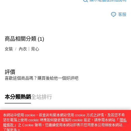
客服
商品相關分類 (1)
女裝
內衣｜背心
評價
喜歡這個商品嗎？購買後給他一個好評吧
本分類熱銷
全站排行
本網站中使用 cookie，欲查詢有關本網站使用 cookie 方式之詳情，及若您不希
熱門標籤
望在電腦上使用 cookie 時應如何變更電腦的 cookie 設定，請參閱本網站「
隱私
權條款
」之 Cookie 聲明。您繼續使用本網站即表示您同意本公司得按本網站使
用條款之 Cookie 聲明使用 cookie。
了解更多 >