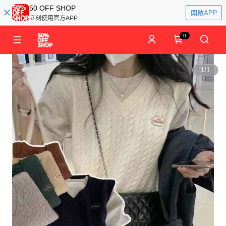
50 OFF SHOP
開啟APP
立刻使用官方APP
0
1
/
1