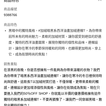
商品特色
信用卡一次付款
商品編號
超商取貨付款
9388766
LINE Pay
商品特色
Apple Pay
黑暗中的獨特風格，#加絨暗黑系西洋油畫加絨連帽T，為你帶來
前所未有的時尚魅力。柔軟的加絨材質，讓你感受到絕佳的舒適
街口支付
度。獨特的西洋油畫圖案，展現你獨特的個性和品味。連帽設
悠遊付
計，讓你在寒冷的季節保持暖和的同時，也顯得更加時尚。穿上
它，成為街頭時尚的焦點！
Google Pay
銷售重點
全盈+PAY
在漆黑的夜晚，你是否想擁有一件能夠為你帶來溫暖的衣物？我們
大哥付你分期
為你帶來了暗黑系西洋油畫加絨連帽T，讓你在寒冷的冬日裡保持時
相關說明
尚與舒適。這款長T以加絨材質打造，不僅保暖，更帶來柔軟的觸
【大哥付你分期使用說明】
感。連帽設計更加增添個性與風格，讓你在街頭成為焦點。現在只
AFTEE先享後付
1.本服務由台灣大哥大提供，台灣大哥大用戶可立即使用無須另外申請。
2.付款方式選擇「大哥付你分期」，訂單成立後會自動跳轉到大哥付的交易
要進入我們的50％OFF SHOP，你就能以半價的優惠價格擁有這件
相關說明
流程，驗證手機門號後，選擇欲分期的期數、繳款截止日，確認付款後即完
【關於「AFTEE先享後付」】
獨特的暗黑系加絨連帽T。不要再猶豫了，讓我們一同穿越黑暗，散
成交易。
ATM付款
AFTEE先享後付是「在收到商品之後才付款」的支付方式。 讓您購物簡單
發出獨特的魅力！
3.實際核准額度、可分期數及費用金額請依後續交易確認頁面所載為準。