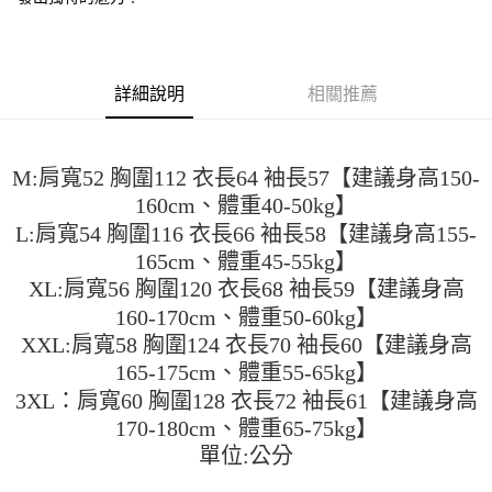
便利好安心！
4.訂單成立30分鐘內，如未前往確認交易或遇審核未通過，訂單將自動取
１．簡單：不需註冊會員、不需綁卡、不需儲值。
運送方式
消。如遇「轉專審核」未通過狀況，表示未達大哥付你分期系統評分，恕無
２．便利：只要手機號碼，簡訊認證，即可結帳。
法說明評估內容。
３．安心：先確認商品／服務後，再付款。
全家取貨付款
【繳款方式說明】
詳細說明
相關推薦
1.分期款項不併入電信帳單，「大哥付你分期」於每月結算日後寄送繳費提
每筆NT$45
【「AFTEE先享後付」結帳流程】
醒簡訊。
１．於結帳方式選擇「AFTEE先享後付」後，將跳轉至「AFTEE先享後付」
2.透過簡訊連結打開帳單後，可選擇「超商條碼／台灣大直營門市／銀行轉
付款 後全家取貨
結帳頁面，進行簡訊認證並確認金額後，即可完成結帳。
帳／街口支付／iPASS MONEY」等通路繳費。
２．訂單成立數日內，您將收到繳費通知簡訊。
每筆NT$45
M:肩寬52 胸圍112 衣長64 袖長57【建議身高150-
３．收到繳費通知簡訊後14天內，點擊此簡訊中的連結，可透過四大超商／
【注意事項】
160cm、體重40-50kg】
ATM／網路銀行／等多元方式進行付款，方視為交易完成。
7-11取貨付款
1.本服務係由「台灣大哥大股份有限公司」（以下簡稱本公司）所提供，讓
※ 請注意：結帳手續完成當下不需立刻繳費，但若您需要取消訂單，請聯絡
L:肩寬54 胸圍116 衣長66 袖長58【建議身高155-
用戶於交易時，得透過本服務購買商品或服務，並由商店將買賣／分期付款
每筆NT$45，滿NT$499(含以上)免運費
購買商品的店家。未經商家同意取消之訂單仍視為有效，需透過AFTEE先享
買賣價金債權讓與本公司後，依約使用本公司帳單繳交帳款。
165cm、體重45-55kg】
後付繳納相關費用。
2.基於同意付款使用「大哥付你分期」之契約關係目的，商店將以您的個人
付款 後7-11取貨
※ 交易是否成功請以「AFTEE先享後付 」之結帳頁面顯示為準，若有關於
XL:肩寬56 胸圍120 衣長68 袖長59【建議身高
資料（包含姓名、電話或地址）提供予台灣大哥大進項蒐集、處理及利用，
是否繳費成功／繳費後需取消欲退款等相關疑問，請聯繫「AFTEE先享後付
160-170cm、體重50-60kg】
每筆NT$45，滿NT$499(含以上)免運費
由本公司與您本人進行分期帳單所需資料之確認、核對及更正。
客戶支援中心」
https://netprotections.freshdesk.com/support/home
3.完整用戶服務條款，請詳閱以下連結：
https://oppay.tw/userRule
XXL:肩寬58 胸圍124 衣長70 袖長60【建議身高
宅配
【注意事項】
165-175cm、體重55-65kg】
１．透過由恩沛科技股份有限公司提供之「AFTEE先享後付」服務完成之交
每筆NT$70，滿NT$499(含以上)免運費
3XL：肩寬60 胸圍128 衣長72 袖長61【建議身高
易，需依本服務之必要範圍內提供個人資料，並將交易相關給付款項請求債
權轉讓予恩沛科技股份有限公司。
170-180cm、體重65-75kg】
２．關於個人資料處理事宜，請瀏覽以下網址：
單位:公分
https://aftee.tw/terms/#terms3
３．未成年的使用者請事先徵得法定代理人或監護人之同意方可使用