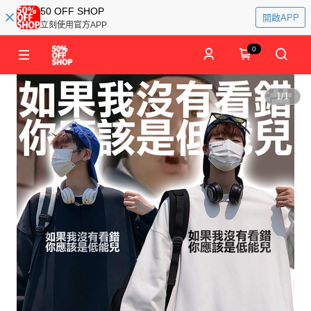
50 OFF SHOP
開啟APP
立刻使用官方APP
0
1
/
1