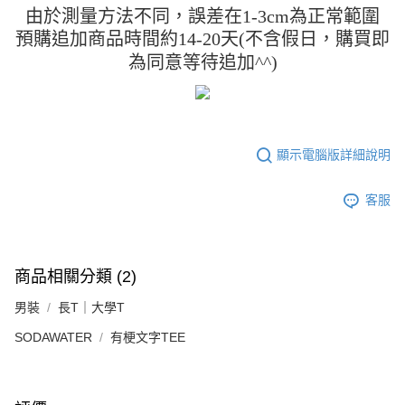
「AFTEE先享後付」，若未經同意申辦者引起之損失，本公司不負相關責
由於測量方法不同，誤差在1-3cm為正常範圍
任。
預購追加商品時間約14-20天(不含假日，購買即
４．使用「AFTEE先享後付」時，將依據個別帳號之用戶狀況，依本公司即
時審查核予不同之上限額度；若仍有額度不足之情形，本公司將視審查結果
為同意等待追加^^)
請求用戶進行身份認證。
５．嚴禁一人註冊多個帳號或使用他人資訊註冊。若發現惡意使用之情形，
恩沛科技股份有限公司將有權停止該用戶之使用額度並採取法律行動。
顯示電腦版詳細說明
客服
商品相關分類 (2)
男裝
長T｜大學T
SODAWATER
有梗文字TEE