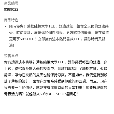
商品编号
超商取货付款
9389022
LINE Pay
商品特色
Apple Pay
限時優惠！薄款純棉大學TEE，舒適透氣，給你全天候的舒適感
受。時尚設計，展現你的個性風采。男裝館特價優惠，現在購買
街口支付
更可享50%OFF！立即擁有這本熱門書款TEE，讓你時尚又舒
悠遊付
適！
Google Pay
销售重点
你有讀過這本書嗎？薄款純棉大學TEE，讓你感受輕盈的舒適，穿
Plus PAY
上它，彷彿置身於大學的校園中。這款TEE採用了純棉材質，柔軟
大哥付你分期
舒適，讓你在炎熱的夏天也能保持涼爽。不僅如此，我們還特別設
相关说明
計了薄款的設計，讓你在穿著時感受到極致的輕盈感。而且，現在
【大哥付你分期使用说明】
只需要一半的價格，就能擁有這款時尚的大學TEE！想要展現你的
AFTEE先享后付
1. 本服务由台湾大哥大提供，电信用户可立即使用无须另外申请。（限个人
月租型门号，不开放公司户及预付卡使用）
青春活力嗎？就趕緊來50％OFF SHOP選購吧！
相关说明
2. 付款方式选择 “大哥付你分期”，订单成立后会自动跳转到大哥付的交易流
一、關於 AFTEE先享後付
程，验证手机门号后，选择欲分期的期数、缴款截止日，确认付款后即完成
ATM付款
1. 於付款方式選擇AFTEE先享後付，將跳出AFTEE先享後付手機驗證視
交易。
窗。
3. 实际核准额度、可分期数及费用金额请依后续交易确认页面所载为准。
2. 進行簡訊驗證之後，即可完成結帳手續。