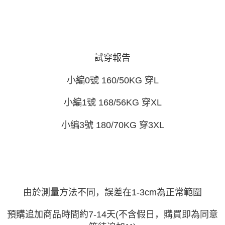
AFTEE 於本服務必要服務範圍內運用。關於 AFTEE 對於個人資料之蒐集、
處理、利用，詳參 AFTEE 官網之『個人資料蒐集、處理及利用告知聲明』
（
https://aftee.tw/privacypolicy/
）。
若款項超過繳費期限，將根據當次的金額加收年利率 16% 的逾期滯納金。
未成年的使用者，請事先徵得法定代理人或監護人之同意方可使用
AFTEE。
試穿報告
若您對於個人資料之處理、利用有任何疑問，或欲行使相關法律權利，請聯
小編0號 160/50KG 穿L
繫恩沛科技股份有限公司。若您不同意我們將上開所示之個人資料，連同必
要之購買訂單資訊提供予 AFTEE ，或讓 AFTEE 蒐集處理利用您的個人資
料，請勿選用本服務。
小編1號 168/56KG 穿XL
小編3號 180/70KG 穿3XL
由於測量方法不同，誤差在1-3cm為正常範圍
預購追加商品時間約7-14天(不含假日，購買即為同意