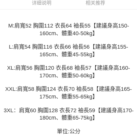
运送方式
4. 订单成立30分钟内，如未前往确认交易或遇审核未通过，订单将自动取
详细说明
相关推荐
3. 訂單確認後不需事先繳費，商品會配送至您的指定地址。
消。如遇 “转专审核”未通过状况，表示未达系统评分，恕无法说明评估内
4. 下訂完成後，您的手機會收到一封繳費通知簡訊，APP會員則會收到
全家取貨付款
容。
AFTEE APP推播通知。
【缴款方式说明】
每笔NT$45
5. 收到商品當下無需繳費，確認無誤後，請再利用繳費通知簡訊或AFTEE
1. 分期款项不并入电信账单，“大哥付你分期”于每月结算日后寄送缴费提醒
M:肩寬52 胸圍112 衣長64 袖長55【建議身高150-
APP於四大便利商店‧ATM/網銀等方式進行付款。
短信。
付款 後全家取貨
160cm、體重40-50kg】
2. 通过短信链接打开账单后，可选择 “超商条码／台湾大直营门市／银行转
請留意繳費期限為 14 天。唯有下載 AFTEE App 成為 AFTEE 會員者方能享
每笔NT$45
账／街口支付／iPASS MONEY”等通路缴费。
有最長 45 天內付款之服務。
L:肩寬54 胸圍116 衣長66 袖長56【建議身高155-
7-11取貨付款
【注意事项】
165cm、體重45-55kg】
繳費期限，為商家向您請款的時間，再加上使用AFTEE可延長的天數所計算
1. 本服务系由 “台湾大哥大股份有限公司”所提供，让用户于交易时，得通过
每笔NT$45，满NT$499(含以上)免运费
出。使用AFTEE下訂可以延長您收到商品前的繳費天數，但無法保證一定能
本服务购买商品或服务，并由商店将买卖／分期付款买卖价金债权让与本公
夠在期限內收到商品(例如:預購商品或預計到貨時間較長者)。因此無論收到
XL:肩寬56 胸圍120 衣長68 袖長57【建議身高160-
司后，依约使用本公司账单缴交账款。
付款 後7-11取貨
商品與否，仍需要請您在AFTEE規定的時間內完成繳費。
2. 基于同意付款使用 “大哥付你分期”之契约关系目的，商店将以您的个人资
170cm、體重50-60kg】
每笔NT$45，满NT$499(含以上)免运费
料（包含姓名、电话或地址）提供予台湾大哥大进项收集、处理及利用，由
二、付款限制
台湾大哥大与本人进行分期账单所需资料之确认、核对及更正。
1. 初次使用 AFTEE 時，將依認證結果及本公司審查結果，核予每個人不同
XXL:肩寬58 胸圍124 衣長70 袖長58【建議身高165-
宅配
3. 完整用户服务条款，请详阅以下链接：
https://oppay.tw/userRule
之上限額度
175cm、體重55-65kg】
2. 結帳金額須大於NT$30
每笔NT$70，满NT$499(含以上)免运费
3. 目前僅支援台灣會員
3XL：肩寬60 胸圍128 衣長72 袖長59【建議身高170-
三、聲明條款
180cm、體重65-75kg】
「AFTEE先享後付」(下稱本服務)乃由恩沛科技股份有限公司(下稱 AFTEE )
所提供，並由 AFTEE 向您收取款項。因使用本服務所須提供之個人資料(包
單位:公分
含但不限於訂購人姓名、電話，收件人姓名、電話、收件地址)，將交付予