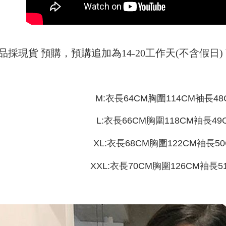
AFTEE
明』をご
AFTEE
なります。
延滞納金
品採現貨 預購，預購追加為14-20工作天(不含假
後見人の同
個人情報
を行使し
cs_tw@netp
M:衣長64CM胸圍114CM袖長48
を、必要な
AFTEE
意いただ
L:衣長66CM胸圍118CM袖長49
XL:衣長68CM胸圍122CM袖長5
XXL:衣長70CM胸圍126CM袖長5