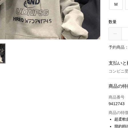
M
数量
予約商品：
支払いと
コンビニ受
お支払い
商品の特
クレジット
商品番号
9412743
コンビニ
商品の特
LINE Pay
超柔軟
簡約時
Apple Pay