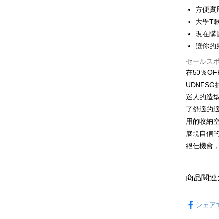
方便實
JKOPAY
大學T
現在購
Easy Walle
讓你的
Google Pa
セールス
Plus Pay
在50％O
UDNFS
OP Pay La
迷人的造
説明
了舒適的
【OP Pay
AFTEE
1. 本サ
用的收納
追加の申
説明
展現自信
2. 支払い
一、 AF
絕佳機會
ATM払い
動的に OP
1.お支払
払いの回
ドウが表
す。
2.SMS
3. 実際
3.注文す
配送方法
商品関連
ジを基準
す。
4. 注文
4.ご注文
全家取貨
女裝
長T
合、注文
員の場合は
シェア
が発生し
配送毎にNT
5.商品受
評価内容
たはアプリ