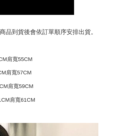
公式ホームページの『個人情報の収集、処理及び利用に関する声
参照ください（
https://aftee.tw/privacypolicy/
）。
の初回ご利用の際に、審査を通過すれば、最高額がNT$10,000に
支払い期限を過ぎた場合、その金額に基づいて年利20%の遅
が加算されます。未成年の利用者は、事前に法定代理人または
日) 商品到貨後會依訂單順序安排出貨。
意を得ればAFTEEをご利用いただけます。
の処理、利用について疑問がある、または関連する法律の権利
たい場合は、ネットプロテクションズ
rotections.co.jp
にご連絡ください。上記に示した個人情報
CM肩寬55CM
購入注文書とあわせてAFTEEにご提供いただく、または
にあなたの個人情報の収集、処理、利用を許可することににご同
けない場合は、当サービスを選択しないでください。
CM肩寬57CM
0CM肩寬59CM
1CM肩寬61CM