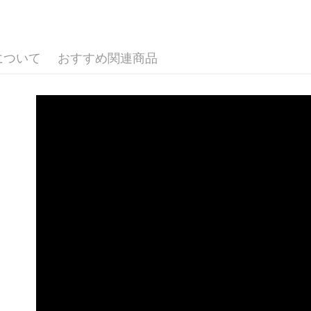
付款 後全
ングでお
配送毎にNT
【支払い
代金納付期
1. 分割払
プリをダウ
7-11取貨
について
おすすめ関連商品
の締め日後
以内まで
2. SM
配送毎にN
湾大直営店
お支払期限
で支払い
付款 後7-
もとに計算
期限を延
配送毎にN
【注意事
（例：予
1. 本サ
の有無に関
宅配
よって提
スを購入
二、支払
配送毎にN
渡した後
1.初回 
す。
き、限度
2. 「OP
2.決済金額
人情報（
3.現在、
処理およ
報の確認
三、利用規
3. 完全
プロテクシ
ださい：
ht
します。
文者の氏
これに限ら
されます。