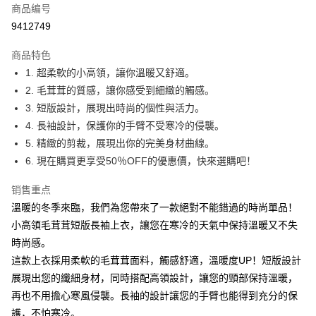
商品编号
超商取货付款
9412749
LINE Pay
商品特色
Apple Pay
1. 超柔軟的小高領，讓你溫暖又舒適。
2. 毛茸茸的質感，讓你感受到細緻的觸感。
街口支付
3. 短版設計，展現出時尚的個性與活力。
悠遊付
4. 長袖設計，保護你的手臂不受寒冷的侵襲。
5. 精緻的剪裁，展現出你的完美身材曲線。
Google Pay
6. 現在購買更享受50％OFF的優惠價，快來選購吧！
Plus PAY
销售重点
大哥付你分期
溫暖的冬季來臨，我們為您帶來了一款絕對不能錯過的時尚單品！
相关说明
小高領毛茸茸短版長袖上衣，讓您在寒冷的天氣中保持溫暖又不失
【大哥付你分期使用说明】
時尚感。
AFTEE先享后付
1. 本服务由台湾大哥大提供，电信用户可立即使用无须另外申请。（限个人
月租型门号，不开放公司户及预付卡使用）
這款上衣採用柔軟的毛茸茸面料，觸感舒適，溫暖度UP！短版設計
相关说明
2. 付款方式选择 “大哥付你分期”，订单成立后会自动跳转到大哥付的交易流
一、關於 AFTEE先享後付
展現出您的纖細身材，同時搭配高領設計，讓您的頸部保持溫暖，
程，验证手机门号后，选择欲分期的期数、缴款截止日，确认付款后即完成
ATM付款
1. 於付款方式選擇AFTEE先享後付，將跳出AFTEE先享後付手機驗證視
再也不用擔心寒風侵襲。長袖的設計讓您的手臂也能得到充分的保
交易。
窗。
3. 实际核准额度、可分期数及费用金额请依后续交易确认页面所载为准。
護，不怕寒冷。
2. 進行簡訊驗證之後，即可完成結帳手續。