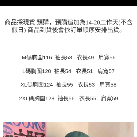
AFTEE 於本服務必要服務範圍內運用。關於 AFTEE 對於個人資料之蒐集、
處理、利用，詳參 AFTEE 官網之『個人資料蒐集、處理及利用告知聲明』
（
https://aftee.tw/privacypolicy/
）。
商品採現貨 預購，預購追加為14-20工作天(不含
若款項超過繳費期限，將根據當次的金額加收年利率 16% 的逾期滯納金。
未成年的使用者，請事先徵得法定代理人或監護人之同意方可使用
假日) 商品到貨後會依訂單順序安排出貨。
AFTEE。
若您對於個人資料之處理、利用有任何疑問，或欲行使相關法律權利，請聯
繫恩沛科技股份有限公司。若您不同意我們將上開所示之個人資料，連同必
要之購買訂單資訊提供予 AFTEE ，或讓 AFTEE 蒐集處理利用您的個人資
M碼胸圍116 袖長53 衣長49 肩寬56
料，請勿選用本服務。
L碼胸圍120 袖長54 衣長51 肩寬57
XL碼胸圍124 袖長55 衣長53 肩寬58
2XL碼胸圍128 袖長56 衣長55 肩寬59