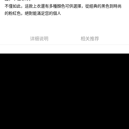
运送方式
4. 订单成立30分钟内，如未前往确认交易或遇审核未通过，订单将自动取
3. 訂單確認後不需事先繳費，商品會配送至您的指定地址。
不僅如此，這款上衣還有多種顏色可供選擇，從經典的黑色到時尚
消。如遇 “转专审核”未通过状况，表示未达系统评分，恕无法说明评估内
4. 下訂完成後，您的手機會收到一封繳費通知簡訊，APP會員則會收到
全家取貨付款
容。
的粉紅色，絕對能滿足您的個人
AFTEE APP推播通知。
【缴款方式说明】
每笔NT$45
5. 收到商品當下無需繳費，確認無誤後，請再利用繳費通知簡訊或AFTEE
1. 分期款项不并入电信账单，“大哥付你分期”于每月结算日后寄送缴费提醒
APP於四大便利商店‧ATM/網銀等方式進行付款。
短信。
付款 後全家取貨
2. 通过短信链接打开账单后，可选择 “超商条码／台湾大直营门市／银行转
請留意繳費期限為 14 天。唯有下載 AFTEE App 成為 AFTEE 會員者方能享
每笔NT$45
详细说明
相关推荐
账／街口支付／iPASS MONEY”等通路缴费。
有最長 45 天內付款之服務。
7-11取貨付款
【注意事项】
繳費期限，為商家向您請款的時間，再加上使用AFTEE可延長的天數所計算
1. 本服务系由 “台湾大哥大股份有限公司”所提供，让用户于交易时，得通过
每笔NT$45，满NT$499(含以上)免运费
出。使用AFTEE下訂可以延長您收到商品前的繳費天數，但無法保證一定能
本服务购买商品或服务，并由商店将买卖／分期付款买卖价金债权让与本公
夠在期限內收到商品(例如:預購商品或預計到貨時間較長者)。因此無論收到
司后，依约使用本公司账单缴交账款。
付款 後7-11取貨
商品與否，仍需要請您在AFTEE規定的時間內完成繳費。
2. 基于同意付款使用 “大哥付你分期”之契约关系目的，商店将以您的个人资
每笔NT$45，满NT$499(含以上)免运费
料（包含姓名、电话或地址）提供予台湾大哥大进项收集、处理及利用，由
二、付款限制
台湾大哥大与本人进行分期账单所需资料之确认、核对及更正。
1. 初次使用 AFTEE 時，將依認證結果及本公司審查結果，核予每個人不同
宅配
3. 完整用户服务条款，请详阅以下链接：
https://oppay.tw/userRule
之上限額度
2. 結帳金額須大於NT$30
每笔NT$70，满NT$499(含以上)免运费
3. 目前僅支援台灣會員
三、聲明條款
「AFTEE先享後付」(下稱本服務)乃由恩沛科技股份有限公司(下稱 AFTEE )
所提供，並由 AFTEE 向您收取款項。因使用本服務所須提供之個人資料(包
含但不限於訂購人姓名、電話，收件人姓名、電話、收件地址)，將交付予