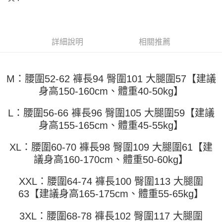
運送方式
消。如遇「轉專審核」未通過狀況，表示未達大哥付你分期系統評分，恕無
２．便利：只要手機號碼，簡訊認證，即可結帳。
法說明評估內容。
３．安心：先確認商品／服務後，再付款。
全家取貨付款
【繳款方式說明】
1.分期款項不併入電信帳單，「大哥付你分期」於每月結算日後寄送繳費提
每筆NT$45
【「AFTEE先享後付」結帳流程】
醒簡訊。
詳細說明
相關推薦
１．於結帳方式選擇「AFTEE先享後付」後，將跳轉至「AFTEE先享後付」
2.透過簡訊連結打開帳單後，可選擇「超商條碼／台灣大直營門市／銀行轉
付款 後全家取貨
結帳頁面，進行簡訊認證並確認金額後，即可完成結帳。
帳／街口支付／iPASS MONEY」等通路繳費。
２．訂單成立數日內，您將收到繳費通知簡訊。
每筆NT$45
３．收到繳費通知簡訊後14天內，點擊此簡訊中的連結，可透過四大超商／
【注意事項】
M：腰圍52-62 褲長94 臀圍101 大腿圍57【建議
ATM／網路銀行／等多元方式進行付款，方視為交易完成。
7-11取貨付款
1.本服務係由「台灣大哥大股份有限公司」（以下簡稱本公司）所提供，讓
※ 請注意：結帳手續完成當下不需立刻繳費，但若您需要取消訂單，請聯絡
身高150-160cm、體重40-50kg】
用戶於交易時，得透過本服務購買商品或服務，並由商店將買賣／分期付款
每筆NT$45，滿NT$499(含以上)免運費
購買商品的店家。未經商家同意取消之訂單仍視為有效，需透過AFTEE先享
買賣價金債權讓與本公司後，依約使用本公司帳單繳交帳款。
後付繳納相關費用。
L：腰圍56-66 褲長96 臀圍105 大腿圍59【建議
2.基於同意付款使用「大哥付你分期」之契約關係目的，商店將以您的個人
付款 後7-11取貨
※ 交易是否成功請以「AFTEE先享後付 」之結帳頁面顯示為準，若有關於
資料（包含姓名、電話或地址）提供予台灣大哥大進項蒐集、處理及利用，
身高155-165cm、體重45-55kg】
是否繳費成功／繳費後需取消欲退款等相關疑問，請聯繫「AFTEE先享後付
每筆NT$45，滿NT$499(含以上)免運費
由本公司與您本人進行分期帳單所需資料之確認、核對及更正。
客戶支援中心」
https://netprotections.freshdesk.com/support/home
3.完整用戶服務條款，請詳閱以下連結：
https://oppay.tw/userRule
XL：腰圍60-70 褲長98 臀圍109 大腿圍61【建
宅配
【注意事項】
議身高160-170cm、體重50-60kg】
１．透過由恩沛科技股份有限公司提供之「AFTEE先享後付」服務完成之交
每筆NT$70，滿NT$499(含以上)免運費
易，需依本服務之必要範圍內提供個人資料，並將交易相關給付款項請求債
權轉讓予恩沛科技股份有限公司。
XXL：腰圍64-74 褲長100 臀圍113 大腿圍
２．關於個人資料處理事宜，請瀏覽以下網址：
63【建議身高165-175cm、體重55-65kg】
https://aftee.tw/terms/#terms3
３．未成年的使用者請事先徵得法定代理人或監護人之同意方可使用
「AFTEE先享後付」，若未經同意申辦者引起之損失，本公司不負相關責
3XL：腰圍68-78 褲長102 臀圍117 大腿圍