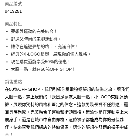
商品編號
超商取貨付款
9419251
LINE Pay
商品特色
Apple Pay
夢想與運動的完美結合！
舒適又時尚的束腳運動褲，
街口支付
讓你在追逐夢想的路上，充滿自信！
悠遊付
經典的小LOGO點綴，展現你的個人風格。
現在購買還能享受50％的優惠！
Google Pay
大膽一點，就在50％OFF SHOP！
全盈+PAY
銷售重點
大哥付你分期
在50％OFF SHOP，我們引領你勇敢追逐夢想的時尚之旅。讓我們
相關說明
大膽一點，穿上我們的「既然是夢就大膽一點」小LOGO束腳運動
【大哥付你分期使用說明】
褲，展現你獨特的風格和堅定的信念。這款男裝長褲不僅舒適，還
AFTEE先享後付
1.本服務由台灣大哥大提供，台灣大哥大用戶可立即使用無須另外申請。
2.付款方式選擇「大哥付你分期」，訂單成立後會自動跳轉到大哥付的交易
兼具時尚感，完美融合了運動和街頭風格。無論你是在運動場上大
相關說明
流程，驗證手機門號後，選擇欲分期的期數、繳款截止日，確認付款後即完
【關於「AFTEE先享後付」】
展身手，還是在城市中自由穿梭，這條褲子都能成為你的最佳夥
成交易。
ATM付款
AFTEE先享後付是「在收到商品之後才付款」的支付方式。 讓您購物簡單
伴。快來享受我們網店的特價優惠，讓你的夢想在舒適的褲子中成
3.實際核准額度、可分期數及費用金額請依後續交易確認頁面所載為準。
便利好安心！
4.訂單成立30分鐘內，如未前往確認交易或遇審核未通過，訂單將自動取
真！
１．簡單：不需註冊會員、不需綁卡、不需儲值。