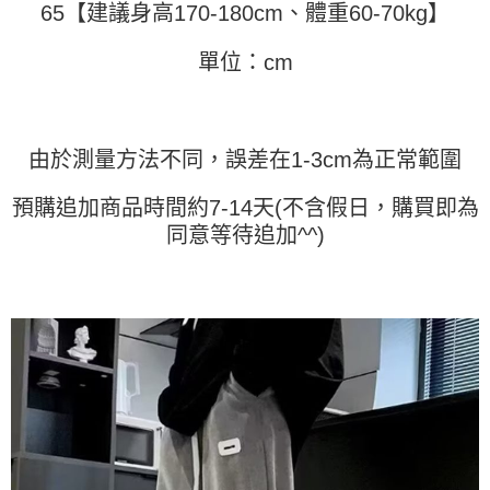
任。
65【建議身高170-180cm、體重60-70kg】
４．使用「AFTEE先享後付」時，將依據個別帳號之用戶狀況，依本公司即
時審查核予不同之上限額度；若仍有額度不足之情形，本公司將視審查結果
單位：cm
請求用戶進行身份認證。
５．嚴禁一人註冊多個帳號或使用他人資訊註冊。若發現惡意使用之情形，
恩沛科技股份有限公司將有權停止該用戶之使用額度並採取法律行動。
由於測量方法不同，誤差在1-3cm為正常範圍
預購追加商品時間約7-14天(不含假日，購買即為
同意等待追加^^)