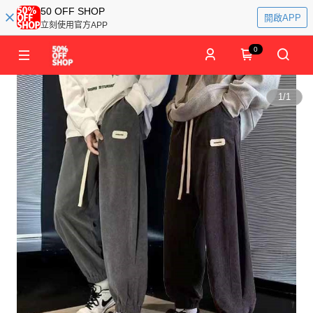
50 OFF SHOP
開啟APP
立刻使用官方APP
0
1
/
1