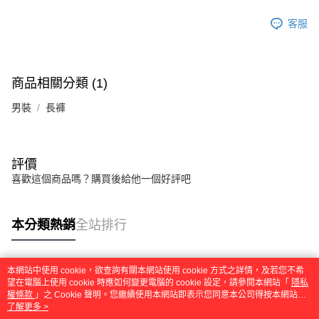
客服
商品相關分類 (1)
男裝
長褲
評價
喜歡這個商品嗎？購買後給他一個好評吧
本分類熱銷
全站排行
本網站中使用 cookie，欲查詢有關本網站使用 cookie 方式之詳情，及若您不希
熱門標籤
望在電腦上使用 cookie 時應如何變更電腦的 cookie 設定，請參閱本網站「
隱私
權條款
」之 Cookie 聲明。您繼續使用本網站即表示您同意本公司得按本網站使
用條款之 Cookie 聲明使用 cookie。
了解更多 >