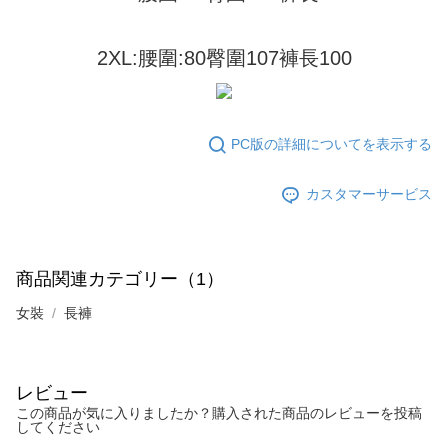
ロテクションズ（以下 AFTEE という）が提供し、AFTEEが代金を徴収し
ます。当サービスご利用の際に提供しなければならない個人情報（注文者
の氏名、電話番号、受取人の氏名、電話番号、受取人住所を含むがこれに
2XL:腰圍:80臀圍107褲長100
限らない）は、AFTEEに渡され当サービスで必要な範囲内で利用されま
す。AFTEEの個人情報の収集、処理、利用について、詳細はAFTEE公式ホ
ームページの『個人情報の収集、処理及び利用に関する声明』をご参照く
ださい（
https://aftee.tw/privacypolicy/
）。
PC版の詳細についてを表示する
AFTEEの初回ご利用の際に、審査を通過すれば、最高額がNT$10,000にな
ります。支払い期限を過ぎた場合、その金額に基づいて年利20%の遅延滞
カスタマーサービス
納金が加算されます。未成年の利用者は、事前に法定代理人または後見人
の同意を得ればAFTEEをご利用いただけます。
個人情報の処理、利用について疑問がある、または関連する法律の権利を
行使したい場合は、ネットプロテクションズ
cs_tw@netprotections.co.jp
商品関連カテゴリー（1）
にご連絡ください。上記に示した個人情報を、必要な購入注文書とあわせ
てAFTEEにご提供いただく、またはAFTEEにあなたの個人情報の収集、処
女裝
長褲
理、利用を許可することににご同意いただけない場合は、当サービスを選
択しないでください。
レビュー
この商品が気に入りましたか？購入された商品のレビューを投稿
してください