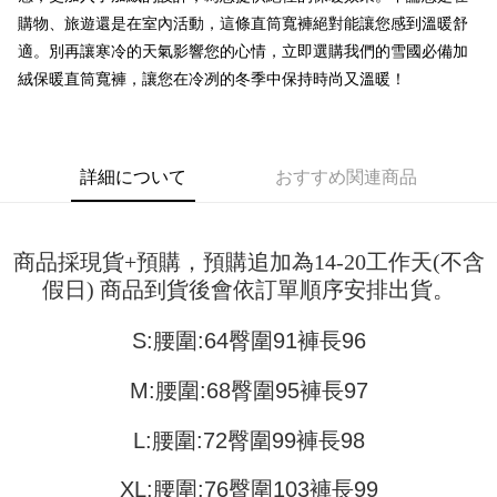
配送方法
を基準とします。
3.注文するときのお支払いは不要です。商品はご指定の住所に配送されま
購物、旅遊還是在室內活動，這條直筒寬褲絕對能讓您感到溫暖舒
4. 注文成立後30分以内に確認取引を行わない場合や審査が通過しない場
す。
全家取貨付款
合、注文は自動的にキャンセルされます。「転専審査」に未通過の状況が
適。別再讓寒冷的天氣影響您的心情，立即選購我們的雪國必備加
4.ご注文が完了すると、携帯に支払い通知のSMSが届きます。アプリ会員
発生した場合は、システムの評価基準に達していないことを意味し、評価
配送毎にNT$45
の場合は、AFTEE アプリプッシュ通知が届きます。
絨保暖直筒寬褲，讓您在冷冽的冬季中保持時尚又溫暖！
内容についての説明はいたしかねます。
5.商品受け取り時のお支払いは不要です。商品を確かめてから、SMSまた
付款 後全家取貨
はアプリの通知に従って、4大コンビニ、またはATM/オンラインバンキン
グでお支払いください。
配送毎にNT$45
【支払い方法の説明】
1. 分割払いの金額は電信請求書に統合されず、「OP Pay Later」は毎月の
代金納付期限は最短で 14 日以内ですので、ご注意ください。AFTEE アプ
詳細について
おすすめ関連商品
7-11取貨付款
締め日後に支払いリマインダーのSMSを送信します。
リをダウンロードして AFTEE 会員になるとお支払い期限を最長 45 日以内
2. SMSのリンクを通じて請求書を開いた後、「コンビニバーコード／台湾
配送毎にNT$45、NT$499以上で送料無料
まで延長できます。
大直営店舗／銀行振込／街口支払い／iPASS MONEY」などのチャネルで
支払いを選択できます。
付款 後7-11取貨
お支払期限は、ショップが請求した期日と、AFTEEで延長できる日数をも
商品採現貨+預購，預購追加為14-20工作天(不含
とに計算されます。AFTEEで注文すると、商品を受け取るまで支払い期限
配送毎にNT$45、NT$499以上で送料無料
假日) 商品到貨後會依訂單順序安排出貨。
【注意事項】
を延長できますが、商品を期限内に受け取れない場合があります（例：予
1. 本サービスは「台湾大哥大株式会社」（以下「当社」といいます）によ
約商品や商品到着日が比較的遅い商品）。そのため、商品到着の有無に関
宅配
って提供され、ユーザーが取引時に本サービスを通じて商品やサービスを
わらず、AFTEEで指定された期限内にお支払いください。
S:腰圍:64臀圍91褲長96
購入できるようにし、店舗が売買／分割払い売買の債権を当社に譲渡した
配送毎にNT$70、NT$499以上で送料無料
後、契約に基づいて当社の請求書で帳款を支払うことになります。
二、支払い限度額
M:腰圍:68臀圍95褲長97
2. 「OP Pay Later」を利用する契約関係の目的から、店舗はあなたの個人
1.初回 AFTEEを ご利用の際に、認証結果及び当社の審査の結果に基づ
情報（名前、電話または住所を含む）を台湾大哥大に提供し、収集、処理
き、限度額が設定されます。
および利用するために、当社があなた本人と分割請求書に必要な情報の確
2.決済金額は最低NT$20です。
L:腰圍:72臀圍99褲長98
認、照合および修正を行います。
3.現在、台湾の会員のみご利用いただけます。
3. 完全なユーザーサービス規約については、以下のリンクを参照してくだ
XL:腰圍:76臀圍103褲長99
さい：
https://oppay.tw/userRule
三、利用規約「AFTEE代金後払い」（以下当サービスという）はネットプ