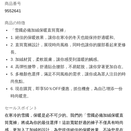
商品番号
コンビニ店頭代金引換
9552641
LINE Pay
商品の特徴
Apple Pay
「雪國必備加絨保暖直筒寬褲」
1. 絕佳的保暖效果，讓你在寒冷的冬天也能保持舒適暖和。
JKOPAY
2. 直筒寬褲設計，展現時尚風格，同時也讓你的腿部看起來更修
Easy Wallet
長。
3. 加絨材質，柔軟親膚，讓你感受到溫暖的觸感。
Google Pay
4. 高彈性腰帶，舒適貼合腰部，不易鬆脫，讓你穿著更加自在。
Plus Pay
5. 多種顏色選擇，滿足不同風格的需求，讓你成為眾人注目的時
尚焦點。
OP Pay Later
6. 現在購買，即享50％OFF優惠，抓住機會，為自己增添一份
説明
時尚暖意。
【OP Pay Later 使用説明】
AFTEE代金後払い
1. 本サービスは台湾大哥大によって提供され、台湾大哥大のユーザーは追
加の申請なしで即時に利用可能です。
説明
セールスポイント
2. 支払い方法で「OP Pay Later」を選択すると、注文が成立した後に自動
一、 AFTEE代金後払いについて
在寒冷的雪國，保暖是必不可少的。我們的「雪國必備加絨保暖直
的に OP Pay Later の取引プロセスに移行し、携帯番号を確認後、分割払
ATM払い
1.お支払い方法でAFTEE代金後払いを選択すると、携帯電話認証ウィンド
筒寬褲」將成為你的最佳選擇！這款寬鬆舒適的褲子不僅具有時尚
いの回数や支払い期限を選択し、支払いを確認すると取引が完了します。
ウが表示されます。
3. 実際の承認額、分割回数および費用については、後続の取引確認ページ
感，更加入了加絨的設計，為您提供絕佳的保暖效果。不論您是在
2.SMSで認証してお支払い手続を進めてください。